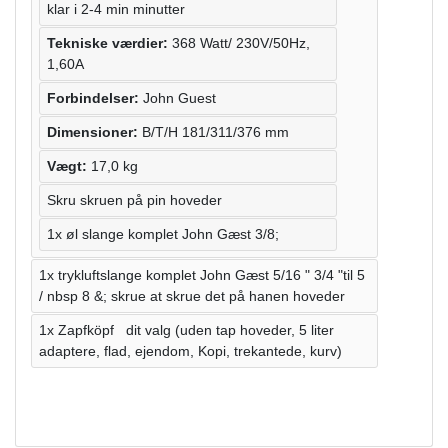
klar i 2-4 min minutter
Tekniske værdier:
368 Watt/ 230V/50Hz,
1,60A
Forbindelser:
John Guest
Dimensioner:
B/T/H 181/311/376 mm
Vægt:
17,0 kg
Skru skruen på pin hoveder
1x øl slange komplet John Gæst 3/8;
1x trykluftslange komplet John Gæst 5/16 " 3/4 "til 5
/ nbsp 8 &; skrue at skrue det på hanen hoveder
1x Zapfköpf dit valg (uden tap hoveder, 5 liter
adaptere, flad, ejendom, Kopi, trekantede, kurv)