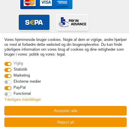
Vores hjemmeside bruger cookies. Nogle af dem er vigtige, andre hjælper
os med at forbedre dette websted og din brugeroplevelse. Du kan finde
yderligere information om vores brug af cookies og dine rettigheder som
bruger i vores: politik og vores: legal.
Vigtig
© Copyright 2026 | Alle rettigheder forbeholdes. - Prices incl. VAT. 19%
Statistik
VAT Basic prices see article detail | * Applies to deliveries to the UK!
Marketing
Kontakt
Withdraw from contract here
Eksterne medier
PayPal
Functional
Yderligere indstillinger
Accepter alle
Reject all