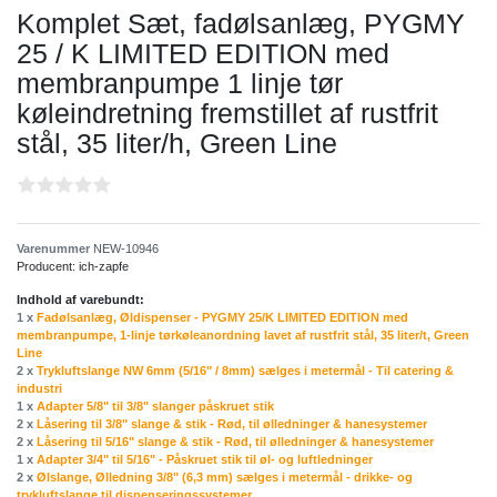
Komplet Sæt, fadølsanlæg, PYGMY
25 / K LIMITED EDITION med
membranpumpe 1 linje tør
køleindretning fremstillet af rustfrit
stål, 35 liter/h, Green Line
Varenummer
NEW-10946
Producent:
ich-zapfe
Indhold af varebundt:
1 x
Fadølsanlæg, Øldispenser - PYGMY 25/K LIMITED EDITION med
membranpumpe, 1-linje tørkøleanordning lavet af rustfrit stål, 35 liter/t, Green
Line
2 x
Trykluftslange NW 6mm (5/16" / 8mm) sælges i metermål - Til catering &
industri
1 x
Adapter 5/8" til 3/8" slanger påskruet stik
2 x
Låsering til 3/8" slange & stik - Rød, til ølledninger & hanesystemer
2 x
Låsering til 5/16" slange & stik - Rød, til ølledninger & hanesystemer
1 x
Adapter 3/4" til 5/16" - Påskruet stik til øl- og luftledninger
2 x
Ølslange, Ølledning 3/8" (6,3 mm) sælges i metermål - drikke- og
trykluftslange til dispenseringssystemer