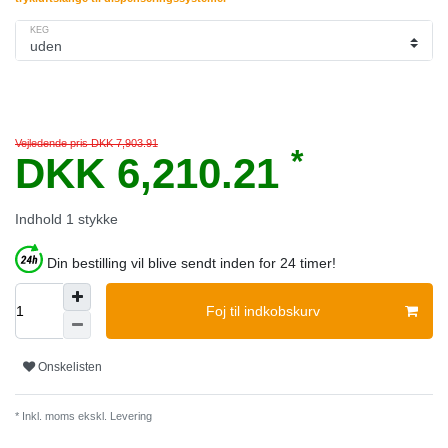
KEG
Vejledende pris DKK 7,903.91
*
DKK 6,210.21
Indhold
1
stykke
Din bestilling vil blive sendt inden for 24 timer!
Foj til indkobskurv
Onskelisten
* Inkl. moms ekskl.
Levering