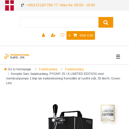
+49(5151)87798-77 / Man-fre: 09:00 - 18:00
0
DKK 0.00
☰
Go to homepage
Fadølsanlæg
Fadølsanlæg
Komplet Sæt, fadølsanlæg, PYGMY 25 / K LIMITED EDITION med
membranpumpe 1 linje tør køleindretning fremstillet af rustfrit stål, 35 liter/h, Green
Line