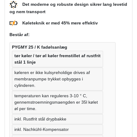
Det moderne og robuste design sikrer lang levetid
og nem transport
Køleteknik er med 45% mere effektiv
Består af:
PYGMY 25 / K fadølsanlæg
tør køler / tør øl køler fremstillet af rustfrit
stål 1 linje
køleren er ikke kulsyreholdige drives af
membranpumpe trykket opbygges i
cylinderen.
temperaturen kan reguleres 3-10 ° C,
gennemstroemningsmaengden er 35l kølet
øl per time.
inkl. Rustfrit stål drypbakke
inkl. Nachkühl-Kompensator