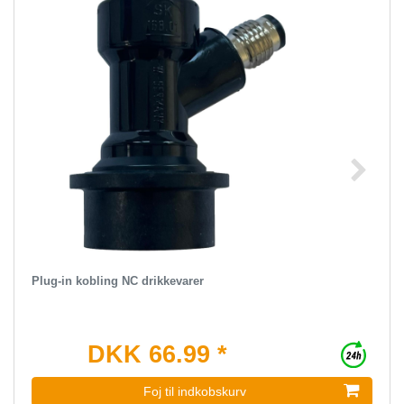
Plug-in kobling NC drikkevarer
DKK 66.99 *
Foj til indkobskurv