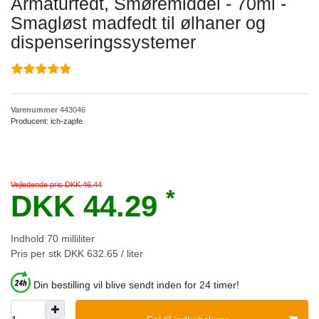
Armaturfedt, Smøremiddel - 70ml -
Smagløst madfedt til ølhaner og
dispenseringssystemer
Varenummer
443046
Producent:
ich-zapfe
Vejledende pris DKK 46.44
*
DKK 44.29
Indhold
70
milliliter
Pris per stk
DKK 632.65 / liter
Din bestilling vil blive sendt inden for 24 timer!