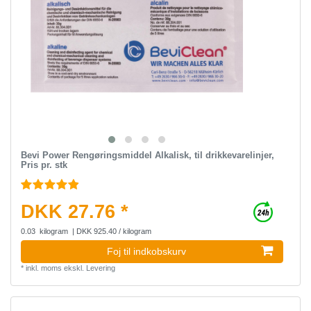
Bevi Power Rengøringsmiddel Alkalisk, til drikkevarelinjer,
Pris pr. stk
DKK 27.76 *
0.03
kilogram
| DKK 925.40 / kilogram
Foj til indkobskurv
*
inkl. moms
ekskl.
Levering