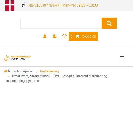
+49(5151)87798-77 / Man-fre: 09:00 - 18:00
0
DKK 0.00
☰
Go to homepage
Fadølsanlæg
Armaturfedt, Smøremiddel - 70ml - Smagløst madfedt til ølhaner og
dispenseringssystemer