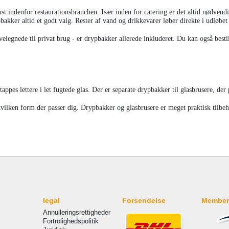
t indenfor restaurationsbranchen. Især inden for catering er det altid nødvendi
pbakker altid et godt valg. Rester af vand og drikkevarer løber direkte i udløbe
legnede til privat brug - er drypbakker allerede inkluderet. Du kan også besti
 tappes lettere i let fugtede glas. Der er separate drypbakker til glasbrusere, der 
hvilken form der passer dig. Drypbakker og glasbrusere er meget praktisk tilbeh
legal
Forsendelse
Member
Annulleringsrettigheder
Fortrolighedspolitik