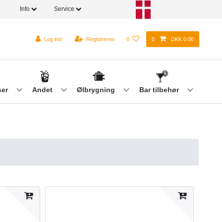
Info
Service
Log ind
Registreren
0
0
DKK 0.00
ser
Andet
Ølbrygning
Bar tilbehør