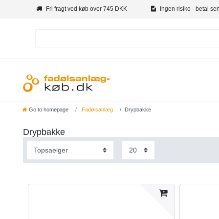
Fri fragt ved køb over 745 DKK
Ingen risiko - betal se
Go to homepage
Fadølsanlæg
Drypbakke
Drypbakke