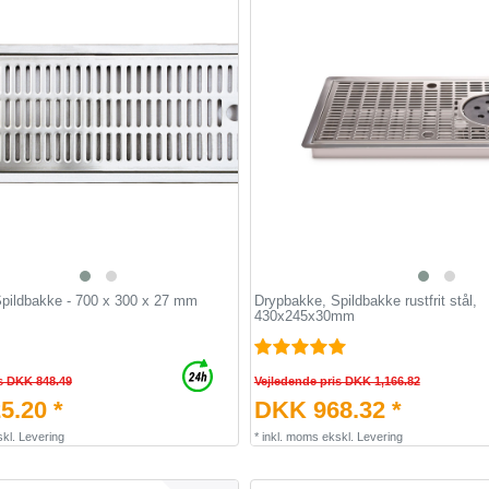
pildbakke - 700 x 300 x 27 mm
Drypbakke, Spildbakke rustfrit stål,
430x245x30mm
s DKK 848.49
Vejledende pris DKK 1,166.82
5.20 *
DKK 968.32 *
kl.
Levering
*
inkl. moms
ekskl.
Levering