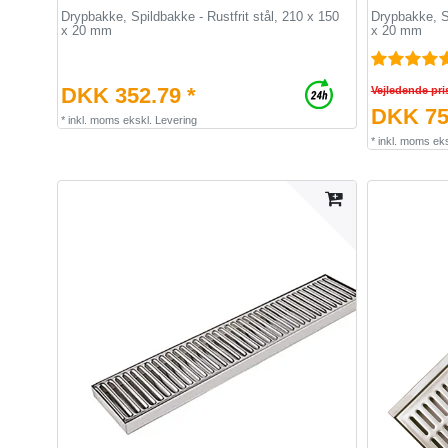
Drypbakke, Spildbakke - Rustfrit stål, 210 x 150
Drypbakke, Sp
x 20 mm
x 20 mm
DKK 352.79 *
Vejledende pri
DKK 75
*
inkl. moms
ekskl.
Levering
*
inkl. moms
eks