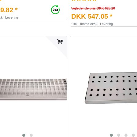
9.82 *
Vejledende pris DKK 625.20
DKK 547.05 *
kl.
Levering
*
inkl. moms
ekskl.
Levering