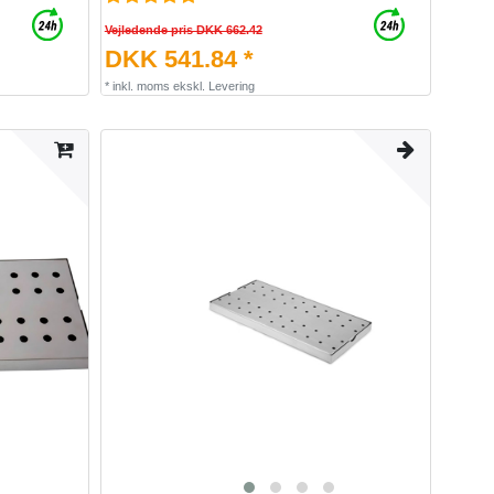
Vejledende pris DKK 662.42
DKK 541.84 *
*
inkl. moms
ekskl.
Levering