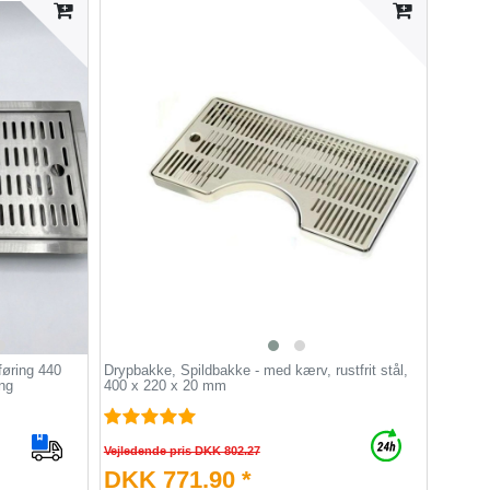
føring 440
Drypbakke, Spildbakke - med kærv, rustfrit stål,
ng
400 x 220 x 20 mm
Vejledende pris DKK 802.27
DKK 771.90 *