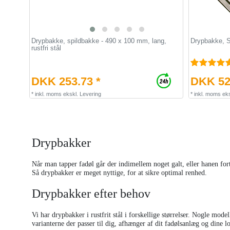
Drypbakke, spildbakke - 490 x 100 mm, lang,
Drypbakke, S
rustfri stål
DKK 253.73 *
DKK 52
*
inkl. moms
ekskl.
Levering
*
inkl. moms
eks
Drypbakker
Når man tapper fadøl går der indimellem noget galt, eller hanen forts
Så drypbakker er meget nyttige, for at sikre optimal renhed.
Drypbakker efter behov
Vi har drypbakker i rustfrit stål i forskellige størrelser. Nogle mode
varianterne der passer til dig, afhænger af dit fadølsanlæg og dine 