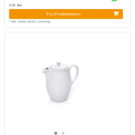
0.35
liter
Foj til indkobskurv
*
inkl. moms
ekskl.
Levering