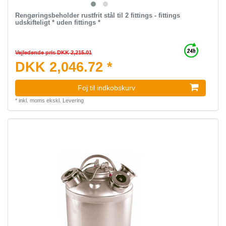
Rengøringsbeholder rustfrit stål til 2 fittings - fittings
udskifteligt * uden fittings *
Vejledende pris DKK 2,215.01
DKK 2,046.72 *
Foj til indkobskurv
*
inkl. moms
ekskl.
Levering