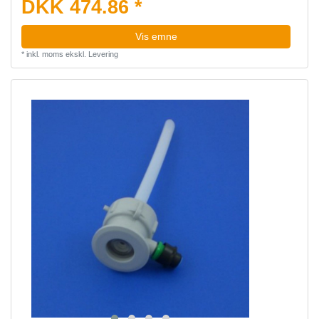
DKK 474.86 *
Vis emne
*
inkl. moms
ekskl.
Levering