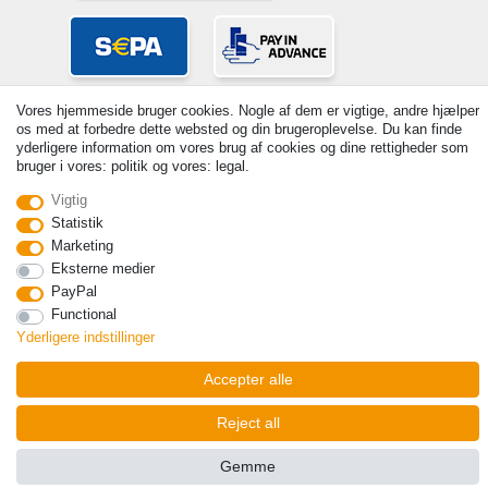
Vores hjemmeside bruger cookies. Nogle af dem er vigtige, andre hjælper
os med at forbedre dette websted og din brugeroplevelse. Du kan finde
yderligere information om vores brug af cookies og dine rettigheder som
bruger i vores: politik og vores: legal.
Vigtig
© Copyright 2026 | Alle rettigheder forbeholdes. - Prices incl. VAT. 19%
Statistik
VAT Basic prices see article detail | * Applies to deliveries to the UK!
Marketing
Kontakt
Withdraw from contract here
Eksterne medier
PayPal
Functional
Yderligere indstillinger
Accepter alle
Reject all
Gemme