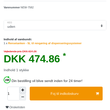
Varenummer
NEW-7582
KEG
Indhold af varebundt:
1 x
Rensetanken - 5L til rengøring af dispenseringssystemer
Vejledende pris DKK 604.36
*
DKK 474.86
Indhold
1
stykke
Din bestilling vil blive sendt inden for 24 timer!
Foj til indkobskurv
Onskelisten