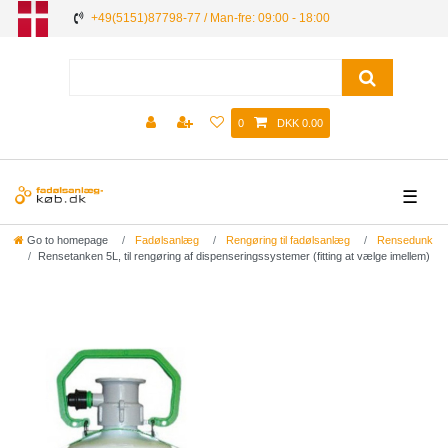
+49(5151)87798-77 / Man-fre: 09:00 - 18:00
0
DKK 0.00
☰
Go to homepage
Fadølsanlæg
Rengøring til fadølsanlæg
Rensedunk
Rensetanken 5L, til rengøring af dispenseringssystemer (fitting at vælge imellem)