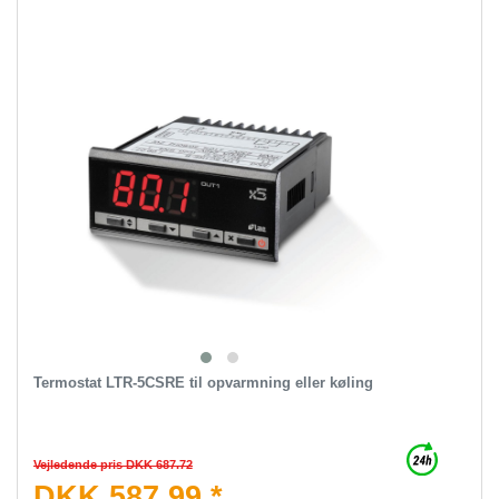
Termostat LTR-5CSRE til opvarmning eller køling
Vejledende pris DKK 687.72
DKK 587.99 *