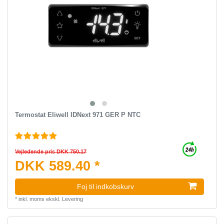
Termostat Eliwell IDNext 971 GER P NTC
Vejledende pris DKK 750.17
DKK 589.40 *
Foj til indkobskurv
*
inkl. moms
ekskl.
Levering