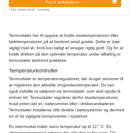
Foj til indkobskurv
*
inkl. moms
ekskl.
Levering
Termostater har til opgave at holde stuetemperaturen eller
køletemperaturen på et bestemt antal grader. Dette er især
vigtigt med øl, fordi kun køligt øl smager rigtig godt. Og for at
holde drikken på den optimale temperatur under afkøling er
termostater ekstremt praktiske.
Temperaturkontroller
Termostater er temperaturregulatorer, der bruger sensorer til
at registrere den aktuelle omgivelsestemperatur. Du kan
også indstille et sætpoint via termostater, som skal opnås til
enhver tid. Termostater regulerer derfor stuetemperaturen,
hvad enten det er i kølerummet eller i drikkevarekøleren.
Termostater installeres ofte direkte i kølesystemer og dermed
en af ​​de vigtigste komponenter i systemet.
En istermostat måler isens temperatur op til 12 ° C. En
afrimningstermostat advarer dig, når den er for varm. Og