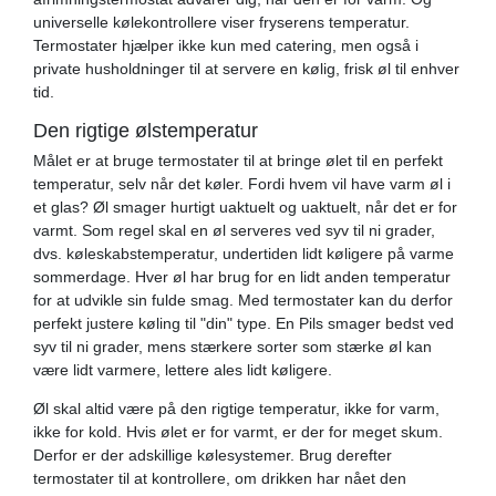
universelle kølekontrollere viser fryserens temperatur.
Termostater hjælper ikke kun med catering, men også i
private husholdninger til at servere en kølig, frisk øl til enhver
tid.
Den rigtige ølstemperatur
Målet er at bruge termostater til at bringe ølet til en perfekt
temperatur, selv når det køler. Fordi hvem vil have varm øl i
et glas? Øl smager hurtigt uaktuelt og uaktuelt, når det er for
varmt. Som regel skal en øl serveres ved syv til ni grader,
dvs. køleskabstemperatur, undertiden lidt køligere på varme
sommerdage. Hver øl har brug for en lidt anden temperatur
for at udvikle sin fulde smag. Med termostater kan du derfor
perfekt justere køling til "din" type. En Pils smager bedst ved
syv til ni grader, mens stærkere sorter som stærke øl kan
være lidt varmere, lettere ales lidt køligere.
Øl skal altid være på den rigtige temperatur, ikke for varm,
ikke for kold. Hvis ølet er for varmt, er der for meget skum.
Derfor er der adskillige kølesystemer. Brug derefter
termostater til at kontrollere, om drikken har nået den