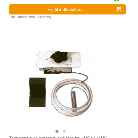
Foj til indkobskurv
*
inkl. moms
ekskl.
Levering