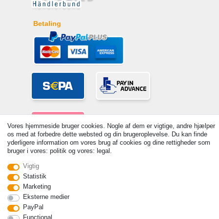
Betaling
Vores hjemmeside bruger cookies. Nogle af dem er vigtige, andre hjælper
os med at forbedre dette websted og din brugeroplevelse. Du kan finde
yderligere information om vores brug af cookies og dine rettigheder som
bruger i vores: politik og vores: legal.
© Copyright 2026 | Alle rettigheder forbeholdes. - Prices incl. VAT. 19%
Vigtig
VAT Basic prices see article detail | * Applies to deliveries to the UK!
Statistik
Kontakt
Withdraw from contract here
Marketing
Eksterne medier
PayPal
Functional