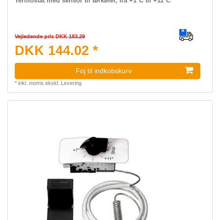
Termostat med sensor til tørkøler, fra +1°C til +11°C
Vejledende pris DKK 183.29
DKK 144.02 *
Foj til indkobskurv
*
inkl. moms
ekskl.
Levering