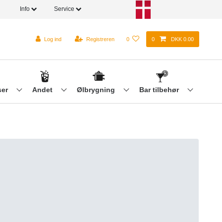
Info
Service
Log ind
Registreren
0
0
DKK 0.00
ser
Andet
Ølbrygning
Bar tilbehør