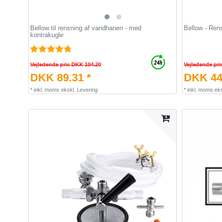
Bellow til rensning af vandhanen - med
Bellow - Rens
kontrakugle
Vejledende pris DKK 104.20
Vejledende pri
DKK 89.31 *
DKK 44
*
inkl. moms
ekskl.
Levering
*
inkl. moms
eks