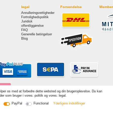
legal
Forsendelse
Member
Annulleringsrettigheder
Fortrolighedspolitik
Juridisk
offentliggørelse
FAQ
Generelle betingelser
Blog
lper os med at forbedre dette websted og din brugeroplevelse. Du kan
er som bruger i vores: politik og vores: legal.
PayPal
Functional
Yderligere indstillinger
s incl. VAT. 19% VAT Basic prices see article detail | * Applies to deliveries to the UK!