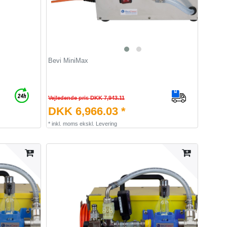
Bevi MiniMax
Vejledende pris DKK 7,943.11
DKK 6,966.03 *
*
inkl. moms
ekskl.
Levering