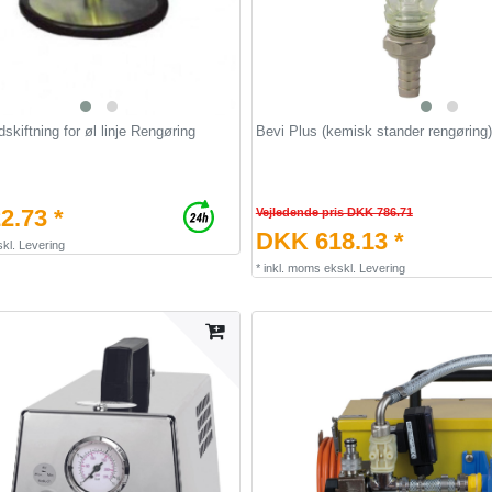
skiftning for øl linje Rengøring
Bevi Plus (kemisk stander rengøring)
2.73 *
Vejledende pris DKK 786.71
DKK 618.13 *
kl.
Levering
*
inkl. moms
ekskl.
Levering