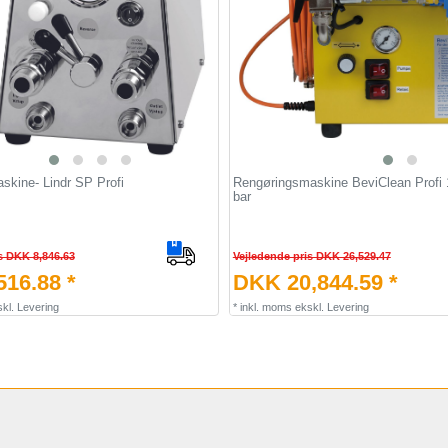
skine- Lindr SP Profi
Rengøringsmaskine BeviClean Profi 
bar
s DKK 8,846.63
Vejledende pris DKK 26,529.47
16.88 *
DKK 20,844.59 *
kl.
Levering
*
inkl. moms
ekskl.
Levering