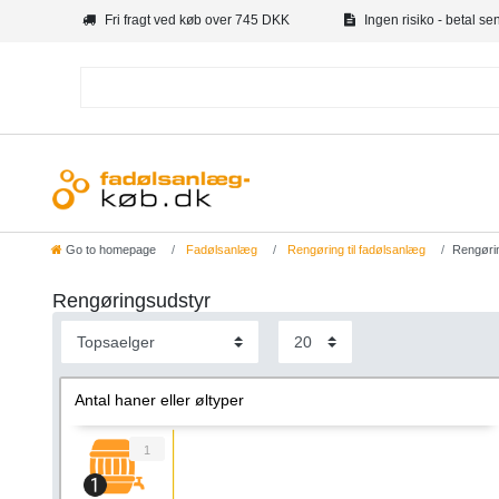
Fri fragt ved køb over 745 DKK
Ingen risiko - betal se
Go to homepage
Fadølsanlæg
Rengøring til fadølsanlæg
Rengøri
Rengøringsudstyr
Antal haner eller øltyper
1