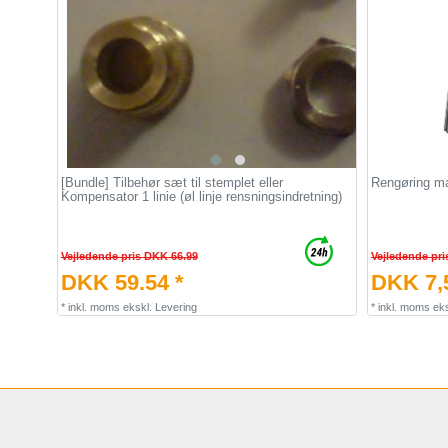
[Bundle] Tilbehør sæt til stemplet eller
Rengøring ma
Kompensator 1 linie (øl linje rensningsindretning)
Vejledende pris DKK 66.99
Vejledende pri
DKK 59.54 *
DKK 7,5
*
inkl. moms
ekskl.
Levering
*
inkl. moms
eks