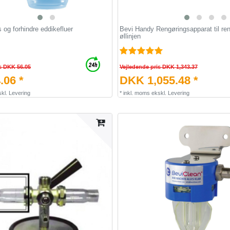
 og forhindre eddikefluer
Bevi Handy Rengøringsapparat til ren
øllinjen
s DKK 56.05
Vejledende pris DKK 1,343.37
.06 *
DKK 1,055.48 *
kl.
Levering
*
inkl. moms
ekskl.
Levering