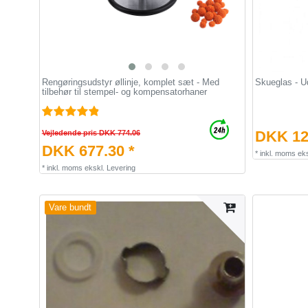
Rengøringsudstyr øllinje, komplet sæt - Med
Skueglas - Ud
tilbehør til stempel- og kompensatorhaner
DKK 12
Vejledende pris DKK 774.06
DKK 677.30 *
*
inkl. moms
eks
*
inkl. moms
ekskl.
Levering
Vare bundt