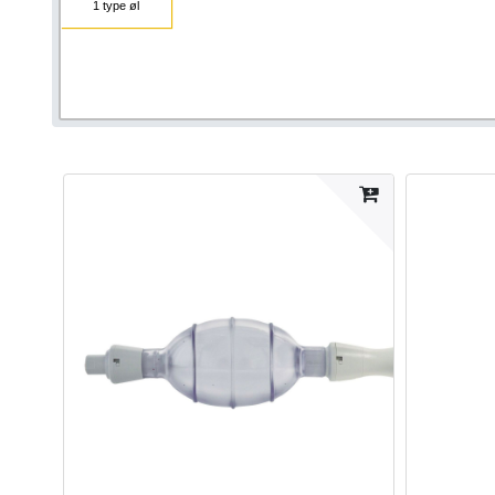
1 type øl