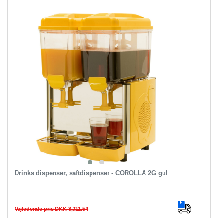
Drinks dispenser, saftdispenser - COROLLA 2G gul
Vejledende pris DKK 8,011.54