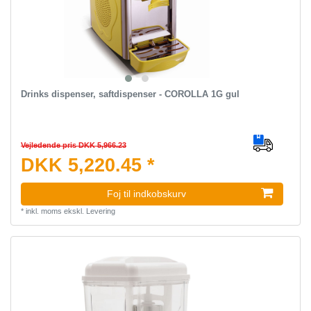
Drinks dispenser, saftdispenser - COROLLA 1G gul
Vejledende pris DKK 5,966.23
DKK 5,220.45 *
Foj til indkobskurv
*
inkl. moms
ekskl.
Levering