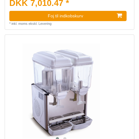
DKK 7,010.47 *
Foj til indkobskurv
*
inkl. moms
ekskl.
Levering