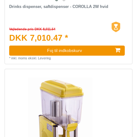
Drinks dispenser, saftdispenser - COROLLA 2W hvid
Vejledende pris DKK 8,011.54
DKK 7,010.47 *
Foj til indkobskurv
*
inkl. moms
ekskl.
Levering