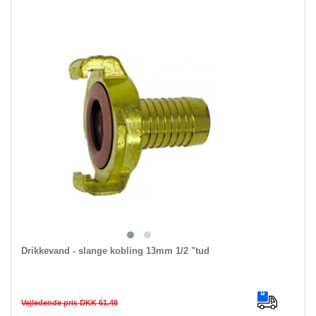
Drikkevand - slange kobling 13mm 1/2 "tud
Vejledende pris DKK 61.48