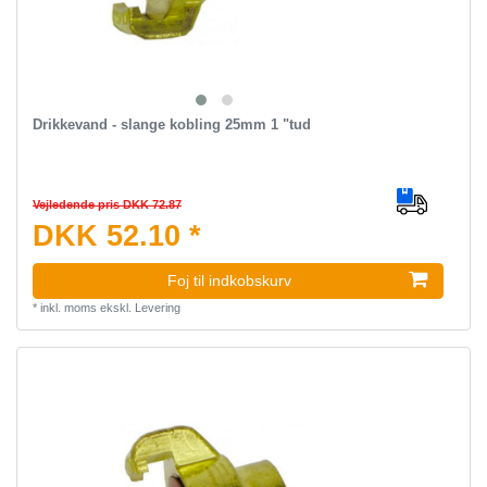
Drikkevand - slange kobling 25mm 1 "tud
Vejledende pris DKK 72.87
DKK 52.10 *
Foj til indkobskurv
*
inkl. moms
ekskl.
Levering