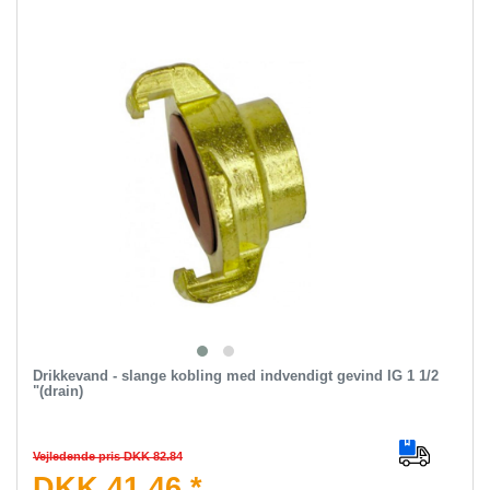
Drikkevand - slange kobling med indvendigt gevind IG 1 1/2
"(drain)
Vejledende pris DKK 82.84
DKK 41.46 *