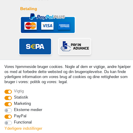
Betaling
Vores hjemmeside bruger cookies. Nogle af dem er vigtige, andre hjælper
os med at forbedre dette websted og din brugeroplevelse. Du kan finde
yderligere information om vores brug af cookies og dine rettigheder som
bruger i vores: politik og vores: legal.
© Copyright 2026 | Alle rettigheder forbeholdes. - Prices incl. VAT. 19%
Vigtig
VAT Basic prices see article detail | * Applies to deliveries to the UK!
Statistik
Marketing
Kontakt
Withdraw from contract here
Eksterne medier
PayPal
Functional
Yderligere indstillinger