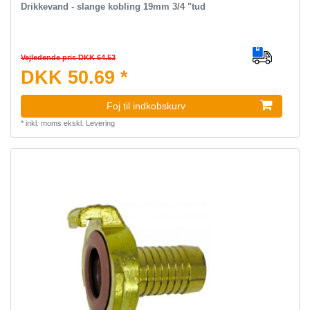
Drikkevand - slange kobling 19mm 3/4 "tud
Vejledende pris DKK 64.53
DKK 50.69 *
Foj til indkobskurv
*
inkl. moms
ekskl.
Levering