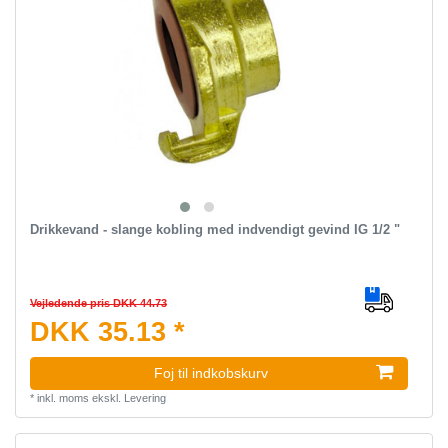
Drikkevand - slange kobling med indvendigt gevind IG 1/2 "
Vejledende pris DKK 44.73
DKK 35.13 *
Foj til indkobskurv
*
inkl. moms
ekskl.
Levering