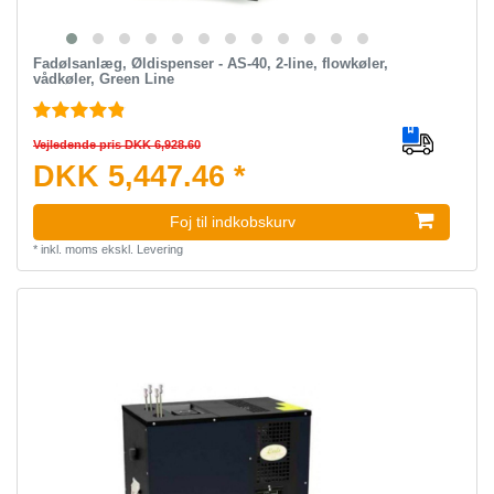
Fadølsanlæg, Øldispenser - AS-40, 2-line, flowkøler,
vådkøler, Green Line
Vejledende pris DKK 6,928.60
DKK 5,447.46 *
Foj til indkobskurv
*
inkl. moms
ekskl.
Levering