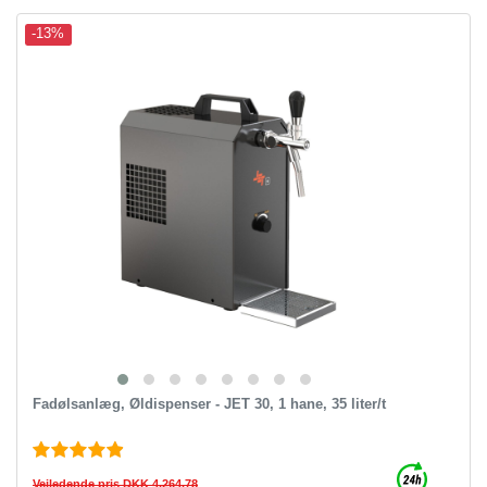
-13%
Fadølsanlæg, Øldispenser - JET 30, 1 hane, 35 liter/t
Vejledende pris DKK 4,264.78