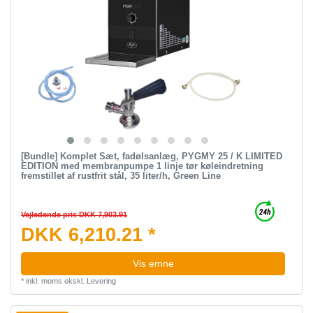
[Bundle] Komplet Sæt, fadølsanlæg, PYGMY 25 / K LIMITED
EDITION med membranpumpe 1 linje tør køleindretning
fremstillet af rustfrit stål, 35 liter/h, Green Line
Vejledende pris DKK 7,903.91
DKK 6,210.21 *
Vis emne
*
inkl. moms
ekskl.
Levering