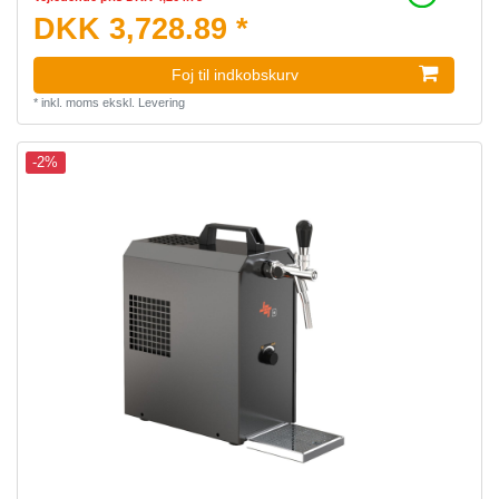
DKK 3,728.89 *
Foj til indkobskurv
*
inkl. moms
ekskl.
Levering
-2%