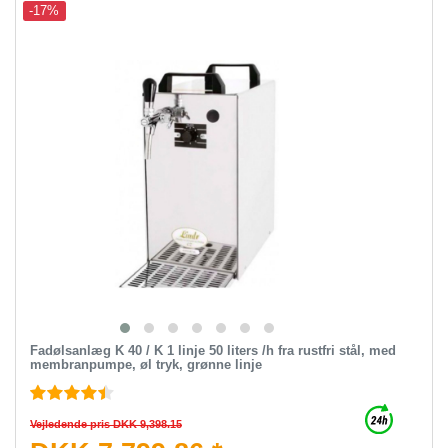
-17%
Fadølsanlæg K 40 / K 1 linje 50 liters /h fra rustfri stål, med
membranpumpe, øl tryk, grønne linje
Vejledende pris DKK 9,398.15