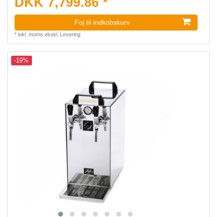
DKK 7,799.86 *
Foj til indkobskurv
*
inkl. moms
ekskl.
Levering
-19%