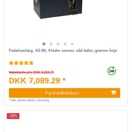
Fadølsanlæg, AS-80, 4-leder sensor, våd køler, grønne linje
Vejledende pris DKK 9,022.73
DKK 7,089.29 *
Foj til indkobskurv
*
inkl. moms
ekskl.
Levering
-29%