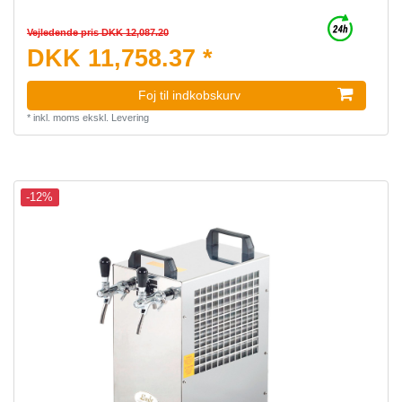
Vejledende pris DKK 12,087.20
DKK 11,758.37 *
Foj til indkobskurv
*
inkl. moms
ekskl.
Levering
-12%