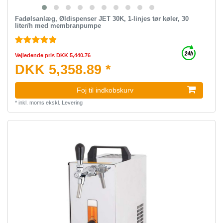
Fadølsanlæg, Øldispenser JET 30K, 1-linjes tør køler, 30
liter/h med membranpumpe
Vejledende pris DKK 5,440.76
DKK 5,358.89 *
Foj til indkobskurv
*
inkl. moms
ekskl.
Levering