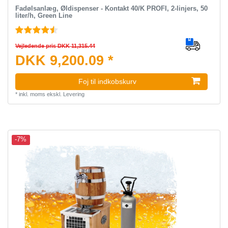
Fadølsanlæg, Øldispenser - Kontakt 40/K PROFI, 2-linjers, 50
liter/h, Green Line
Vejledende pris DKK 11,315.44
DKK 9,200.09 *
Foj til indkobskurv
*
inkl. moms
ekskl.
Levering
-7%