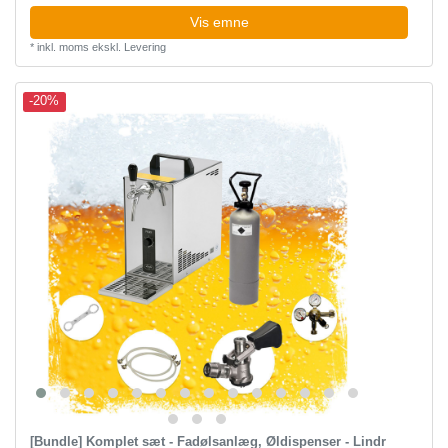
Vis emne
*
inkl. moms
ekskl.
Levering
-20%
[Bundle] Komplet sæt - Fadølsanlæg, Øldispenser - Lindr