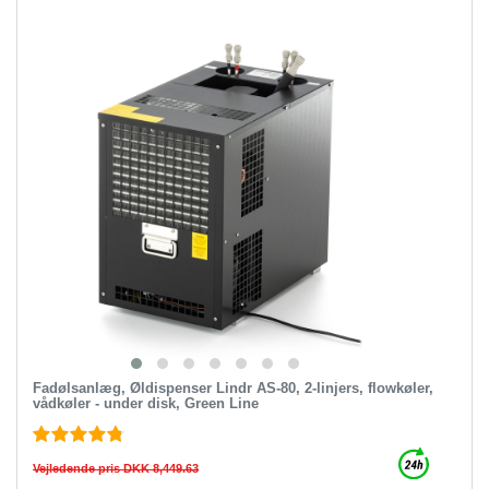
Fadølsanlæg, Øldispenser Lindr AS-80, 2-linjers, flowkøler,
vådkøler - under disk, Green Line
Vejledende pris DKK 8,449.63