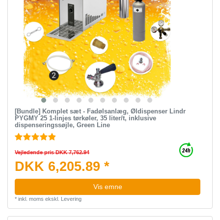
[Bundle] Komplet sæt - Fadølsanlæg, Øldispenser Lindr
PYGMY 25 1-linjes tørkøler, 35 liter/t, inklusive
dispenseringssøjle, Green Line
Vejledende pris DKK 7,762.94
DKK 6,205.89 *
Vis emne
*
inkl. moms
ekskl.
Levering