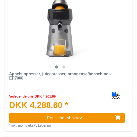
Appelsinpresser, juicepresser, orangensaftmaschine -
EP7000
Vejledende pris DKK 4,901.89
DKK 4,288.60 *
Foj til indkobskurv
*
inkl. moms
ekskl.
Levering