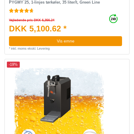
PYGMY 25, 1-linjes tørkøler, 35 liter/t, Green Line
Vejledende pris DKK 6,356.24
DKK 5,100.62 *
Vis emne
*
inkl. moms
ekskl.
Levering
-19%