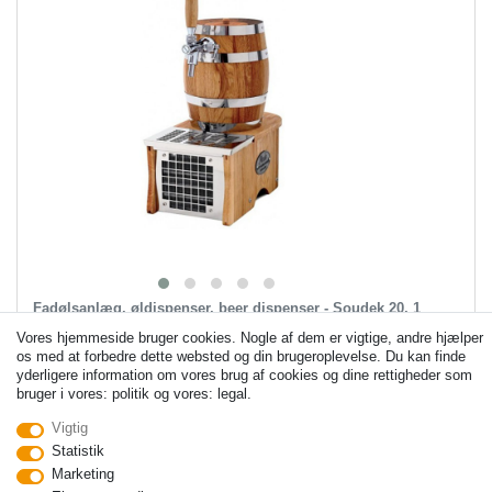
Fadølsanlæg, øldispenser, beer dispenser - Soudek 20, 1
hane, 20 l/time, Green Line
Vores hjemmeside bruger cookies. Nogle af dem er vigtige, andre hjælper
os med at forbedre dette websted og din brugeroplevelse. Du kan finde
yderligere information om vores brug af cookies og dine rettigheder som
Vejledende pris DKK 8,231.62
bruger i vores: politik og vores: legal.
DKK 6,851.12 *
Vigtig
Statistik
Foj til indkobskurv
Marketing