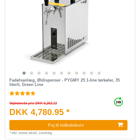
Fadølsanlæg, Øldispenser - PYGMY 25 1-line tørkøler, 35
liter/t, Green Line
Vejledende pris DKK 5,262.13
DKK 4,780.95 *
Foj til indkobskurv
*
inkl. moms
ekskl.
Levering