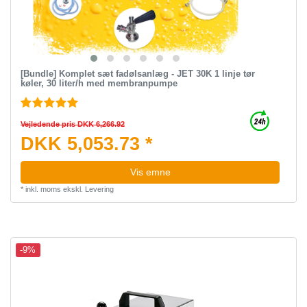
[Bundle] Komplet sæt fadølsanlæg - JET 30K 1 linje tør
køler, 30 liter/h med membranpumpe
Vejledende pris DKK 6,266.92
DKK 5,053.73 *
Vis emne
*
inkl. moms
ekskl.
Levering
-9%