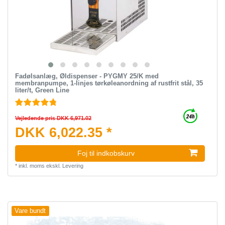
Fadølsanlæg, Øldispenser - PYGMY 25/K med
membranpumpe, 1-linjes tørkøleanordning af rustfrit stål, 35
liter/t, Green Line
Vejledende pris DKK 6,971.02
DKK 6,022.35 *
Foj til indkobskurv
*
inkl. moms
ekskl.
Levering
Vare bundt