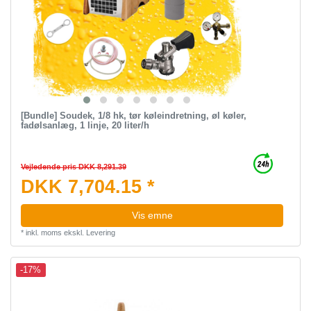
[Bundle] Soudek, 1/8 hk, tør køleindretning, øl køler,
fadølsanlæg, 1 linje, 20 liter/h
Vejledende pris DKK 8,291.39
DKK 7,704.15 *
Vis emne
*
inkl. moms
ekskl.
Levering
-17%