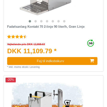
Fadølsanlæg Kontakt 70 2-linje 90 liter/h, Grøn Linje
Vejledende pris DKK 12,659.63
DKK 11,109.79 *
Foj til indkobskurv
*
inkl. moms
ekskl.
Levering
-20%