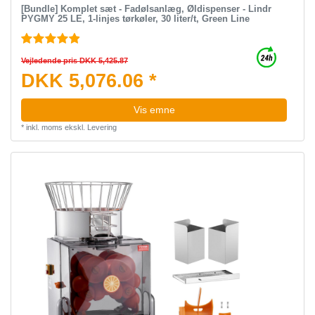
[Bundle] Komplet sæt - Fadølsanlæg, Øldispenser - Lindr
PYGMY 25 LE, 1-linjes tørkøler, 30 liter/t, Green Line
Vejledende pris DKK 5,425.87
DKK 5,076.06 *
Vis emne
*
inkl. moms
ekskl.
Levering