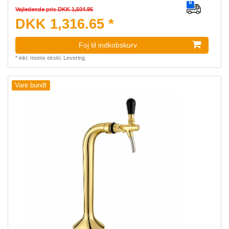
Vejledende pris DKK 1,504.95
DKK 1,316.65 *
Foj til indkobskurv
*
inkl. moms
ekskl.
Levering
Vare bundt