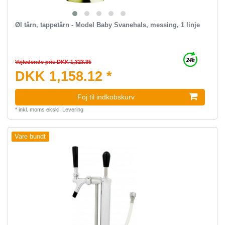
Øl tårn, tappetårn - Model Baby Svanehals, messing, 1 linje
Vejledende pris DKK 1,323.35
DKK 1,158.12 *
Foj til indkobskurv
*
inkl. moms
ekskl.
Levering
Vare bundt