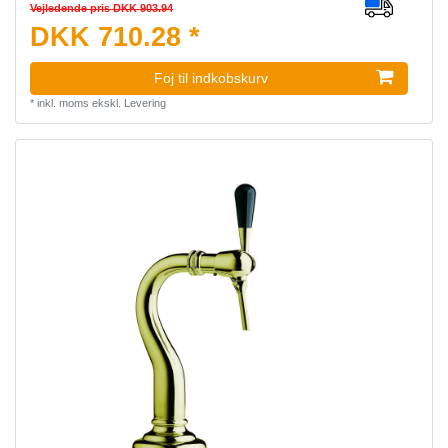
Vejledende pris DKK 903.94
DKK 710.28 *
Foj til indkobskurv
*
inkl. moms
ekskl.
Levering