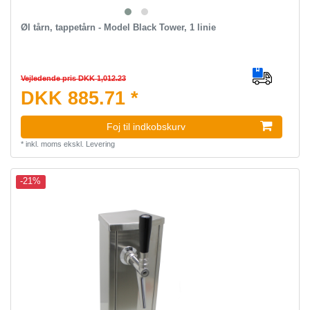
Øl tårn, tappetårn - Model Black Tower, 1 linie
Vejledende pris DKK 1,012.23
DKK 885.71 *
Foj til indkobskurv
*
inkl. moms
ekskl.
Levering
-21%