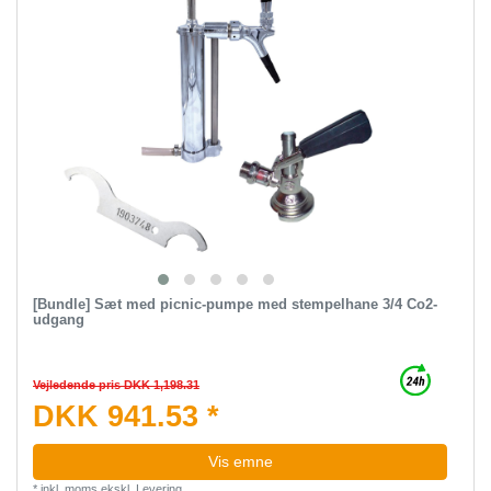
[Bundle] Sæt med picnic-pumpe med stempelhane 3/4 Co2-
udgang
Vejledende pris DKK 1,198.31
DKK 941.53 *
Vis emne
*
inkl. moms
ekskl.
Levering