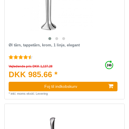
Øl tårn, tappetårn, krom, 1 linje, elegant
Vejledende pris DKK 1,137.28
DKK 985.66 *
Foj til indkobskurv
*
inkl. moms
ekskl.
Levering