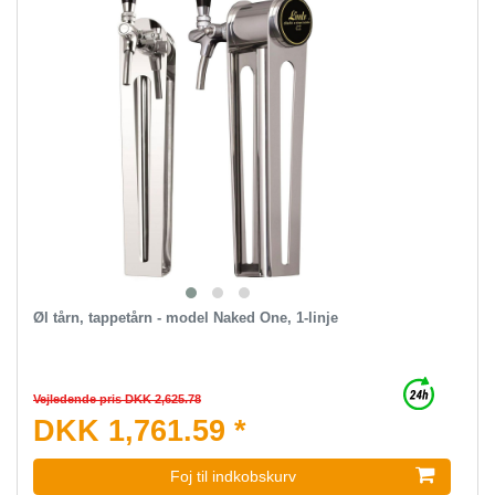
Øl tårn, tappetårn - model Naked One, 1-linje
Vejledende pris DKK 2,625.78
DKK 1,761.59 *
Foj til indkobskurv