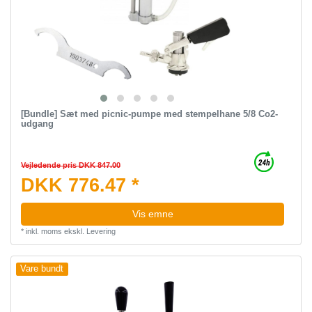
[Bundle] Sæt med picnic-pumpe med stempelhane 5/8 Co2-
udgang
Vejledende pris DKK 847.00
DKK 776.47 *
Vis emne
*
inkl. moms
ekskl.
Levering
Vare bundt