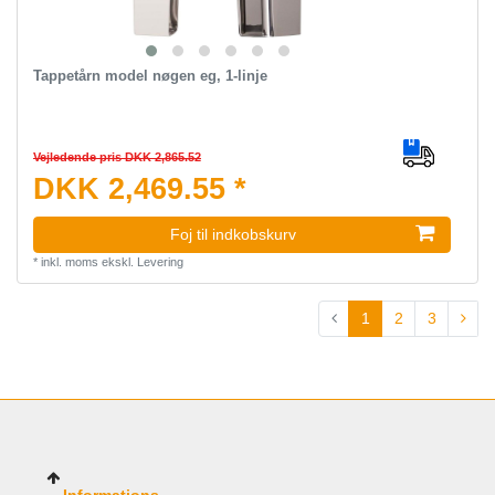
Tappetårn model nøgen eg, 1-linje
Vejledende pris DKK 2,865.52
DKK 2,469.55 *
Foj til indkobskurv
*
inkl. moms
ekskl.
Levering
1
2
3
Informations