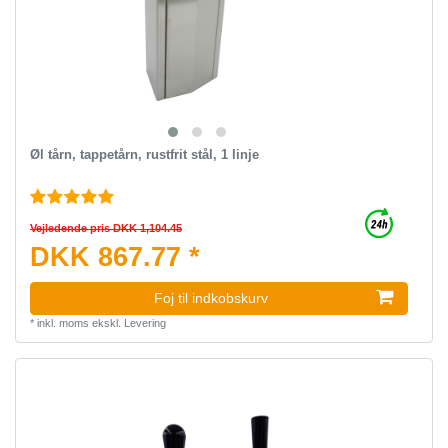
Øl tårn, tappetårn, rustfrit stål, 1 linje
Vejledende pris DKK 1,104.45
DKK 867.77 *
Foj til indkobskurv
*
inkl. moms
ekskl.
Levering