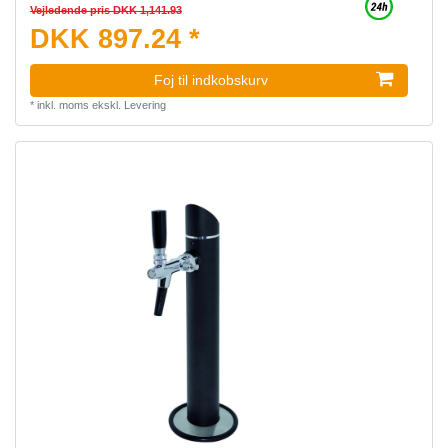
Vejledende pris DKK 1,141.93
DKK 897.24 *
Foj til indkobskurv
*
inkl. moms
ekskl.
Levering