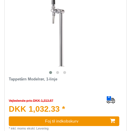
Tappetårn Modelrør, 1-linje
Vejledende pris DKK 1,313.87
DKK 1,032.33 *
Foj til indkobskurv
*
inkl. moms
ekskl.
Levering