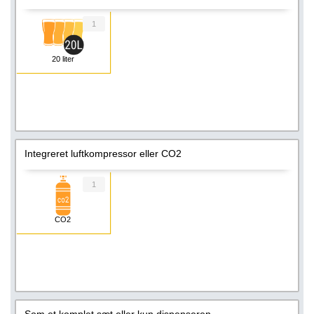
1
20 liter
Integreret luftkompressor eller CO2
1
CO2
Som et komplet sæt eller kun dispenseren