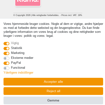
© Copyright 2026 | Alle rettigheder forbeholdes. - Prices incl. VAT. 19%
VAT Basic prices see article detail | * Applies to deliveries to the UK!
Vores hjemmeside bruger cookies. Nogle af dem er vigtige, andre hjælper
os med at forbedre dette websted og din brugeroplevelse. Du kan finde
Kontakt
Withdraw from contract here
yderligere information om vores brug af cookies og dine rettigheder som
bruger i vores: politik og vores: legal.
Vigtig
Statistik
Marketing
Eksterne medier
PayPal
Functional
Yderligere indstillinger
Accepter alle
Reject all
Gemme