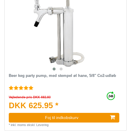
Beer keg party pump, med stempel øl hane, 5/8" Co2-udløb
Vejledende pris DKK 692.93
DKK 625.95 *
Foj til indkobskurv
*
inkl. moms
ekskl.
Levering