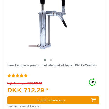
Beer keg party pump, med stempel øl hane, 3/4" Co2-udløb
Vejledende pris DKK 826.91
DKK 712.29 *
Foj til indkobskurv
*
inkl. moms
ekskl.
Levering