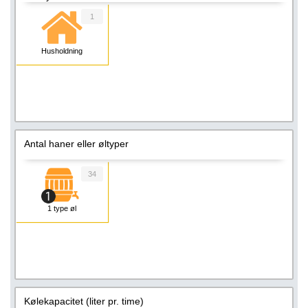
1
Husholdning
Antal haner eller øltyper
34
1 type øl
Kølekapacitet (liter pr. time)