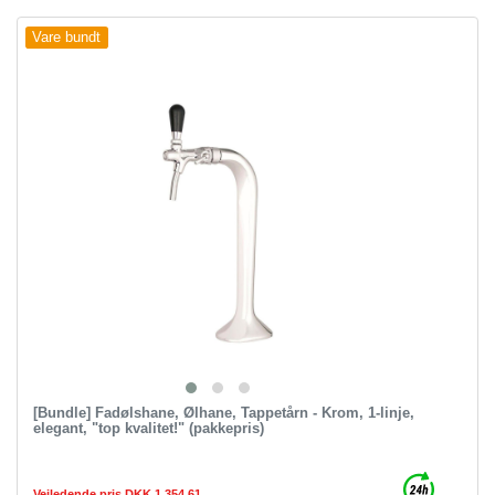
Vare bundt
[Bundle] Fadølshane, Ølhane, Tappetårn - Krom, 1-linje,
elegant, "top kvalitet!" (pakkepris)
Vejledende pris DKK 1,354.61