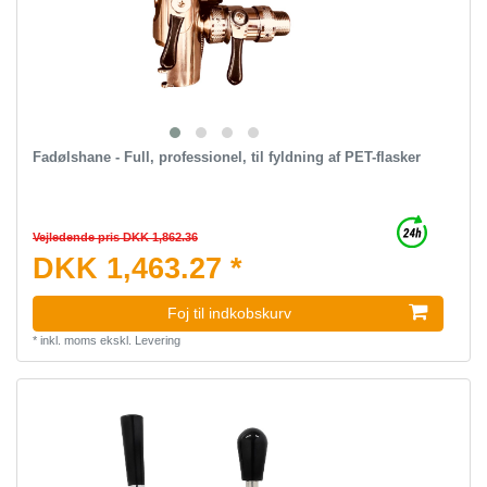
Fadølshane - Full, professionel, til fyldning af PET-flasker
Vejledende pris DKK 1,862.36
DKK 1,463.27 *
Foj til indkobskurv
*
inkl. moms
ekskl.
Levering