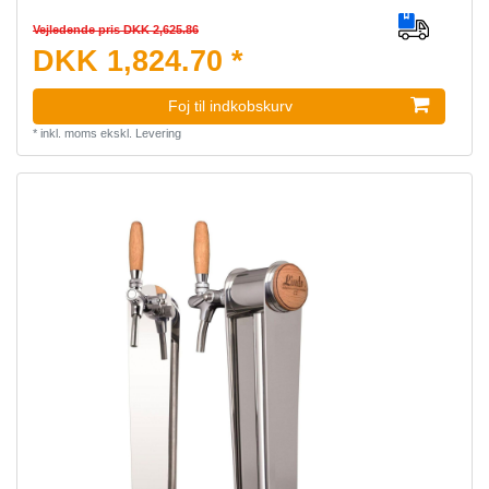
Vejledende pris DKK 2,625.86
DKK 1,824.70 *
Foj til indkobskurv
*
inkl. moms
ekskl.
Levering