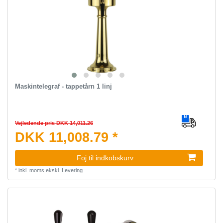
Maskintelegraf - tappetårn 1 linj
Vejledende pris DKK 14,011.26
DKK 11,008.79 *
Foj til indkobskurv
*
inkl. moms
ekskl.
Levering