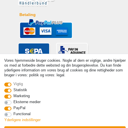
Betaling
Vores hjemmeside bruger cookies. Nogle af dem er vigtige, andre hjælper
os med at forbedre dette websted og din brugeroplevelse. Du kan finde
yderligere information om vores brug af cookies og dine rettigheder som
bruger i vores: politik og vores: legal.
Vigtig
Statistik
© Copyright 2026 | Alle rettigheder forbeholdes. - Prices incl. VAT. 19%
Marketing
VAT Basic prices see article detail | * Applies to deliveries to the UK!
Eksterne medier
PayPal
Kontakt
Withdraw from contract here
Functional
Yderligere indstillinger