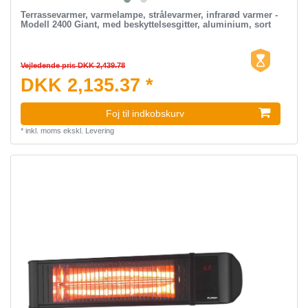
Terrassevarmer, varmelampe, strålevarmer, infrarød varmer -
Modell 2400 Giant, med beskyttelsesgitter, aluminium, sort
Vejledende pris DKK 2,439.78
DKK 2,135.37 *
Foj til indkobskurv
*
inkl. moms
ekskl.
Levering