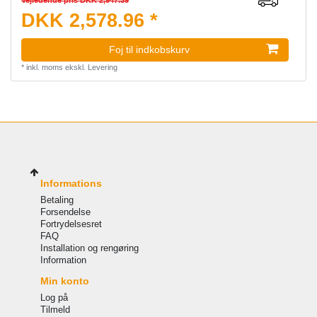
Vejledende pris DKK 2,947.39
DKK 2,578.96 *
Foj til indkobskurv
*
inkl. moms
ekskl.
Levering
Informations
Betaling
Forsendelse
Fortrydelsesret
FAQ
Installation og rengøring
Information
Min konto
Log på
Tilmeld