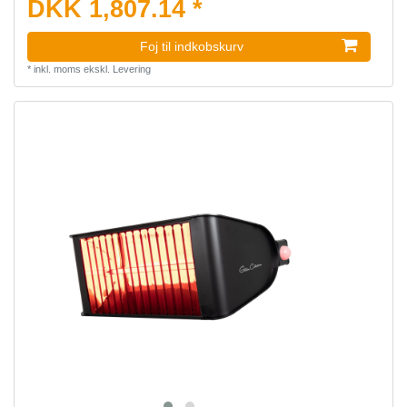
DKK 1,807.14 *
Foj til indkobskurv
*
inkl. moms
ekskl.
Levering