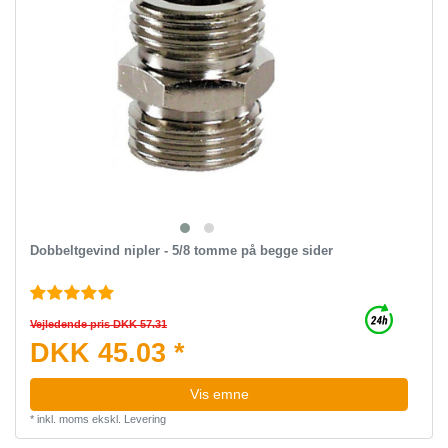
Dobbeltgevind nipler - 5/8 tomme på begge sider
Vejledende pris DKK 57.31
DKK 45.03 *
Vis emne
*
inkl. moms
ekskl.
Levering