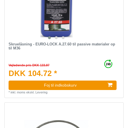
Skruelåsning - EURO-LOCK A.27.60 til passive materialer op
til M36
Vejledende pris DKK 133.97
DKK 104.72 *
Foj til indkobskurv
*
inkl. moms
ekskl.
Levering