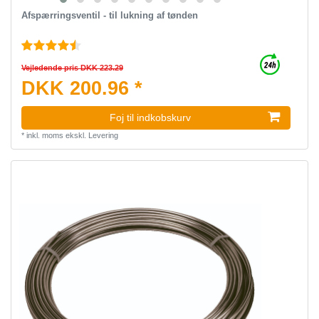
Afspærringsventil - til lukning af tønden
Vejledende pris DKK 223.29
DKK 200.96 *
Foj til indkobskurv
*
inkl. moms
ekskl.
Levering