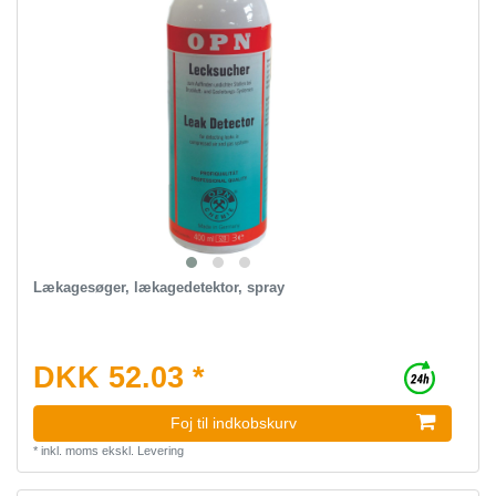
Lækagesøger, lækagedetektor, spray
DKK 52.03 *
Foj til indkobskurv
*
inkl. moms
ekskl.
Levering