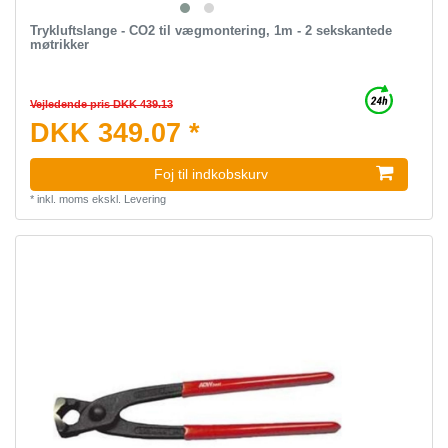
Trykluftslange - CO2 til vægmontering, 1m - 2 sekskantede
møtrikker
Vejledende pris DKK 439.13
DKK 349.07 *
Foj til indkobskurv
*
inkl. moms
ekskl.
Levering