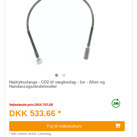
Højtryksslange - CO2 til vægbeslag - 1m - Allen og
Handanzugsrändelmutter
Vejledende pris DKK 707.08
DKK 533.66 *
Foj til indkobskurv
*
inkl. moms
ekskl.
Levering