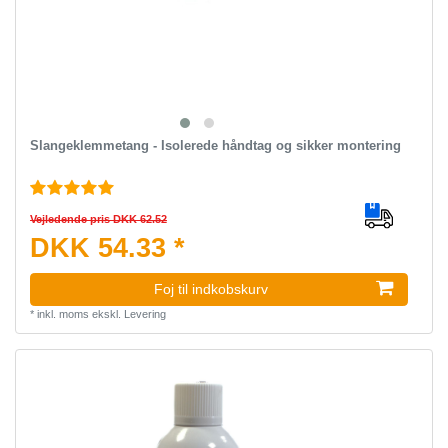
Slangeklemmetang - Isolerede håndtag og sikker montering
Vejledende pris DKK 62.52
DKK 54.33 *
Foj til indkobskurv
*
inkl. moms
ekskl.
Levering