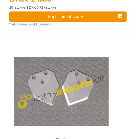
20
stykke
| DKK 0.72 / stykke
Foj til indkobskurv
*
inkl. moms
ekskl.
Levering