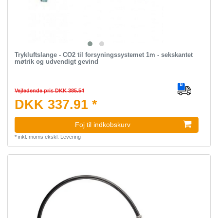
Trykluftslange - CO2 til forsyningssystemet 1m - sekskantet
møtrik og udvendigt gevind
Vejledende pris DKK 385.54
DKK 337.91 *
Foj til indkobskurv
*
inkl. moms
ekskl.
Levering