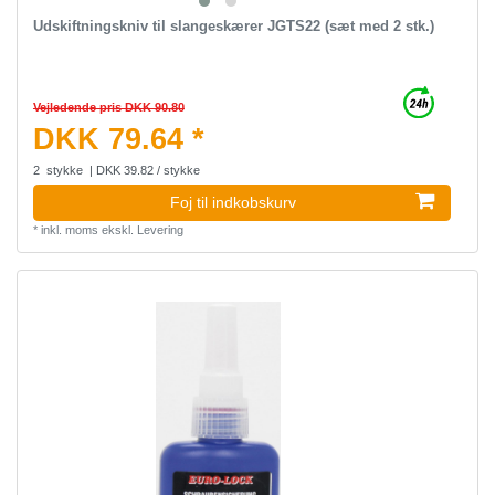
Udskiftningskniv til slangeskærer JGTS22 (sæt med 2 stk.)
Vejledende pris DKK 90.80
DKK 79.64 *
2
stykke
| DKK 39.82 / stykke
Foj til indkobskurv
*
inkl. moms
ekskl.
Levering