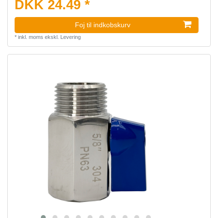
DKK 24.49 *
Foj til indkobskurv
*
inkl. moms
ekskl.
Levering