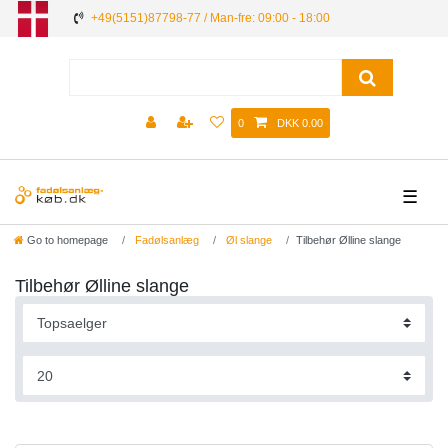
+49(5151)87798-77 / Man-fre: 09:00 - 18:00
0
DKK 0.00
☰
Go to homepage
Fadølsanlæg
Øl slange
Tilbehør Ølline slange
Tilbehør Ølline slange