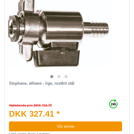
Stophane, ølhane - lige, rustfrit stål
Vejledende pris DKK 416.70
DKK 327.41 *
Vis emne
*
inkl. moms
ekskl.
Levering