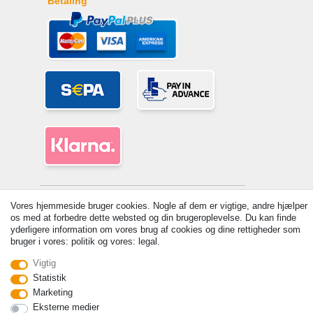
Betaling
© Copyright 2026 | Alle rettigheder forbeholdes. - Prices incl. VAT. 19%
Vores hjemmeside bruger cookies. Nogle af dem er vigtige, andre hjælper
VAT Basic prices see article detail | * Applies to deliveries to the UK!
os med at forbedre dette websted og din brugeroplevelse. Du kan finde
yderligere information om vores brug af cookies og dine rettigheder som
Kontakt
Withdraw from contract here
bruger i vores: politik og vores: legal.
Vigtig
Statistik
Marketing
Eksterne medier