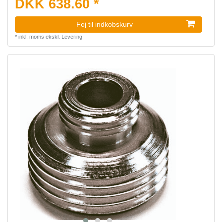
DKK 638.60 *
Foj til indkobskurv
*
inkl. moms
ekskl.
Levering