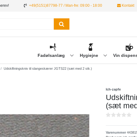
nerev!
+49(5151)87798-77 / Man-fre: 09:00 - 18:00
Kontakt
Fadølsanlæg
Hygiejne
Vin dispen
Udskiftningskniv til slangeskærer JGTS22 (sæt med 2 stk.)
Ich-zapfe
Udskiftn
(sæt med
Varenummer
44381