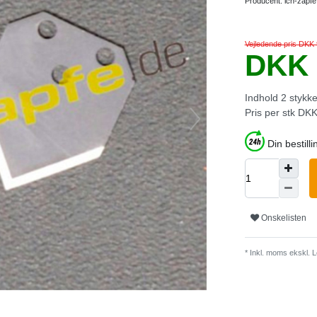
Producent:
ich-zapfe
Vejledende pris DKK
DKK 
Indhold
2
stykk
Pris per stk
DKK 
Din bestilli
Onskelisten
* Inkl. moms ekskl.
L