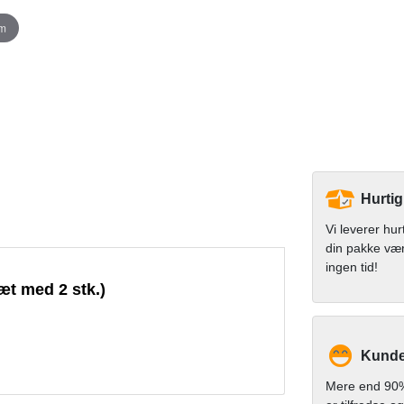
om
Hurtig
Vi leverer hur
din pakke væ
ingen tid!
æt med 2 stk.)
Kunde
Mere end 90%