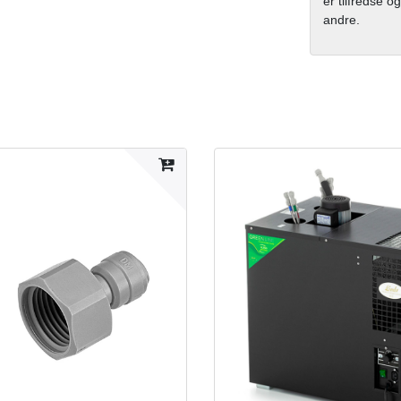
er tilfredse og
andre.