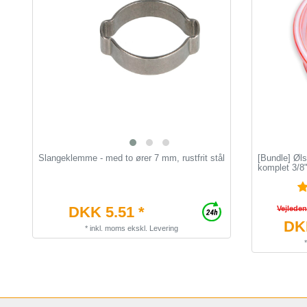
Slangeklemme - med to ører 7 mm, rustfrit stål
[Bundle] Øls
komplet 3/8"
DKK 5.51 *
Vejlede
DKK
*
inkl. moms
ekskl.
Levering