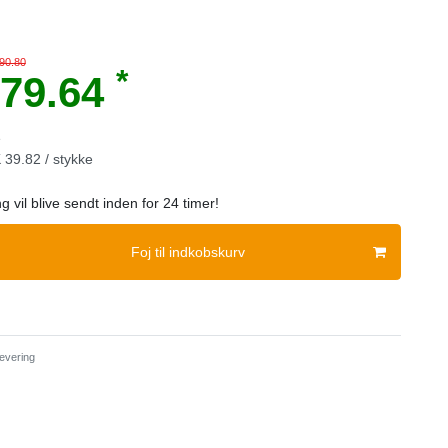
 90.80
*
79.64
e
39.82 / stykke
ng vil blive sendt inden for 24 timer!
Foj til indkobskurv
evering