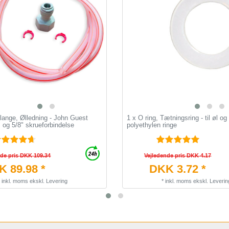
lange, Ølledning - John Guest
1 x O ring, Tætningsring - til øl o
 og 5/8" skrueforbindelse
polyethylen ringe
nde pris DKK 109.34
Vejledende pris DKK 4.17
 89.98 *
DKK 3.72 *
*
inkl. moms
ekskl.
Levering
*
inkl. moms
ekskl.
Leverin