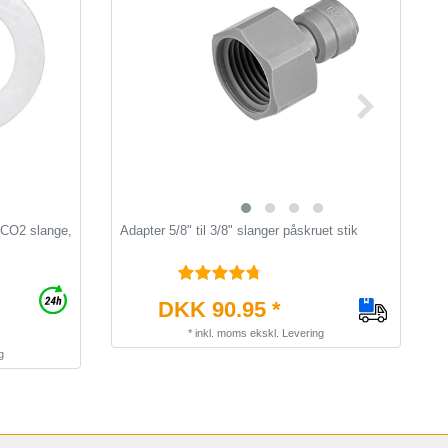
g CO2 slange,
Adapter 5/8" til 3/8" slanger påskruet stik
S
C
DKK 90.95 *
*
inkl. moms
ekskl.
Levering
g