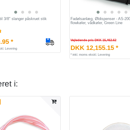
til 3/8" slanger påskruet stik
Fadølsanlæg, Øldispenser - AS-200,
flowkøler, vådkøler, Green Line
.95 *
Vejledende pris DKK 15,462.62
DKK 12,155.15 *
kl.
Levering
*
inkl. moms
ekskl.
Levering
et i: