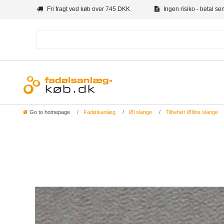
Fri fragt ved køb over 745 DKK
Ingen risiko - betal se
Go to homepage
Fadølsanlæg
Øl slange
Tilbehør Ølline slange