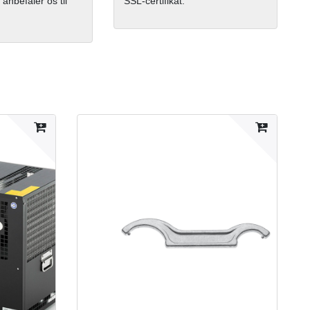
 anbefaler os til
SSL-certifikat.