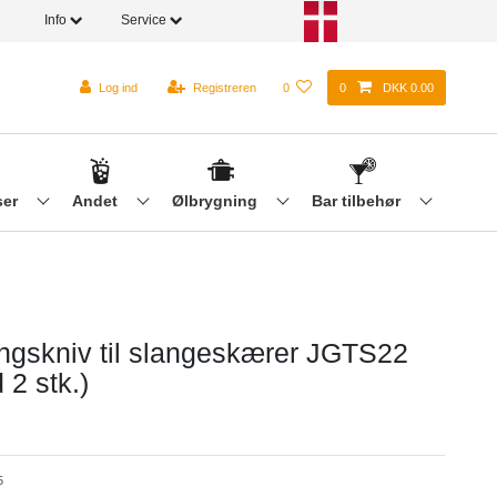
Info
Service
Log ind
Registreren
0
0
DKK 0.00
ser
Andet
Ølbrygning
Bar tilbehør
ingskniv til slangeskærer JGTS22
 2 stk.)
5