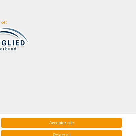
 of:
Accepter alle
Reject all