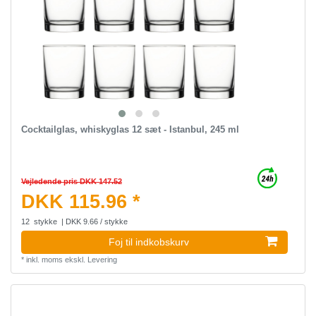
Cocktailglas, whiskyglas 12 sæt - Istanbul, 245 ml
Vejledende pris DKK 147.52
DKK 115.96 *
12
stykke
| DKK 9.66 / stykke
Foj til indkobskurv
*
inkl. moms
ekskl.
Levering