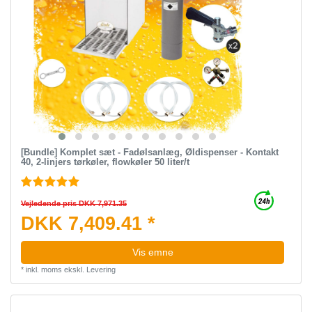
[Bundle] Komplet sæt - Fadølsanlæg, Øldispenser - Kontakt
40, 2-linjers tørkøler, flowkøler 50 liter/t
Vejledende pris DKK 7,971.35
DKK 7,409.41 *
Vis emne
*
inkl. moms
ekskl.
Levering