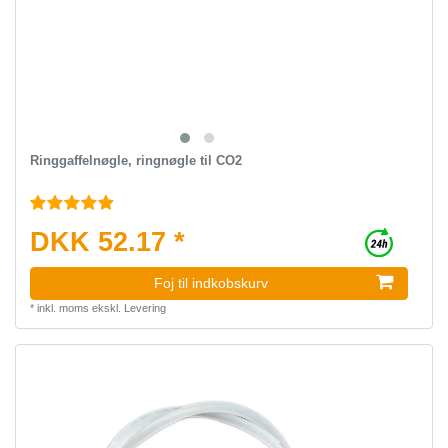
Ringgaffelnøgle, ringnøgle til CO2
DKK 52.17 *
Foj til indkobskurv
*
inkl. moms
ekskl.
Levering