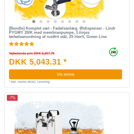
[Bundle] Komplet sæt - Fadølsanlæg, Øldispenser - Lindr
PYGMY 20/K med membranpumpe, 1-linjes
tørkøleanordning af rustfrit stål, 25 liter/t, Green Line
Vejledende pris DKK 5,507.75
DKK 5,043.31 *
Vis emne
*
inkl. moms
ekskl.
Levering
-7%