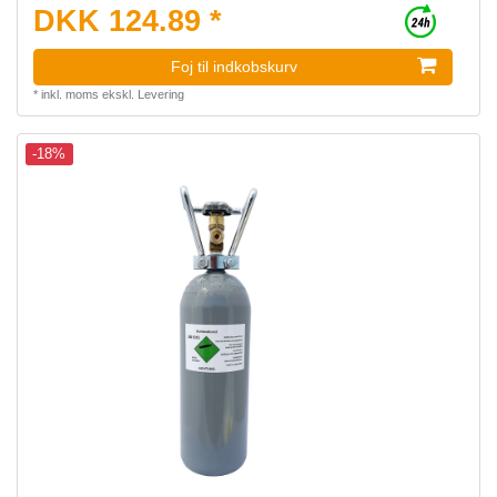
DKK 124.89 *
Foj til indkobskurv
*
inkl. moms
ekskl.
Levering
-18%