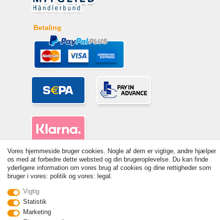
Betaling
Vores hjemmeside bruger cookies. Nogle af dem er vigtige, andre hjælper
os med at forbedre dette websted og din brugeroplevelse. Du kan finde
© Copyright 2026 | Alle rettigheder forbeholdes. - Prices incl. VAT. 19%
yderligere information om vores brug af cookies og dine rettigheder som
VAT Basic prices see article detail | * Applies to deliveries to the UK!
bruger i vores: politik og vores: legal.
Kontakt
Withdraw from contract here
Vigtig
Statistik
Marketing