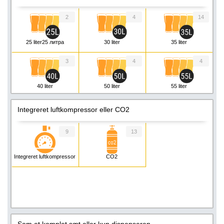
2
4
14
25 liter25 литра
30 liter
35 liter
3
4
4
40 liter
50 liter
55 liter
3
Integreret luftkompressor eller CO2
60 liter
9
13
Integreret luftkompressor
CO2
Som et komplet sæt eller kun dispenseren