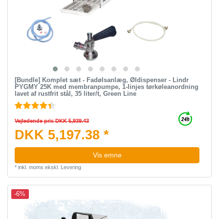
[Bundle] Komplet sæt - Fadølsanlæg, Øldispenser - Lindr
PYGMY 25K med membranpumpe, 1-linjes tørkøleanordning
lavet af rustfrit stål, 35 liter/t, Green Line
Vejledende pris DKK 5,939.43
DKK 5,197.38 *
Vis emne
*
inkl. moms
ekskl.
Levering
-6%