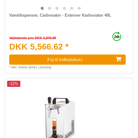
Vanddispenser, Carbonator - Externer Karbonator 40L
Vejledende pris DKK 5,946.88
DKK 5,566.62 *
Foj til indkobskurv
*
inkl. moms
ekskl.
Levering
-12%