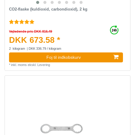
CO2-flaske (kuldioxid, carbondioxid), 2 kg
Vejledende pris DKK 816.49
DKK 673.58 *
2
kilogram
| DKK 336.79 / kilogram
Foj til indkobskurv
*
inkl. moms
ekskl.
Levering