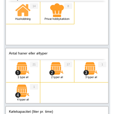
14
8
Husholdning
Privat hobbykøkken
Antal haner eller øltyper
21
17
1
1 type øl
2 typer øl
3 typer øl
1
4 typer øl
Kølekapacitet (liter pr. time)