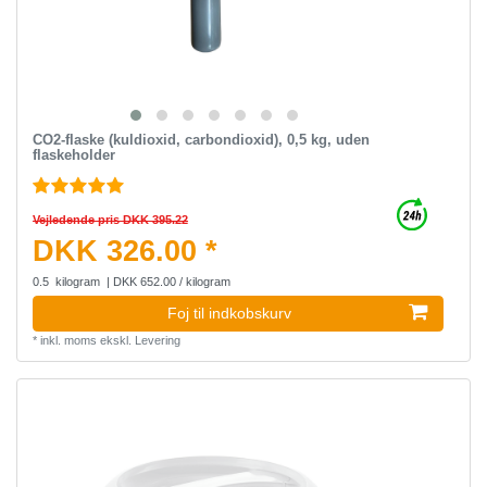
CO2-flaske (kuldioxid, carbondioxid), 0,5 kg, uden
flaskeholder
Vejledende pris DKK 395.22
DKK 326.00 *
0.5
kilogram
| DKK 652.00 / kilogram
Foj til indkobskurv
*
inkl. moms
ekskl.
Levering