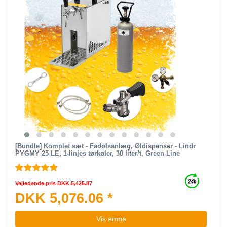
[Bundle] Komplet sæt - Fadølsanlæg, Øldispenser - Lindr
PYGMY 25 LE, 1-linjes tørkøler, 30 liter/t, Green Line
Vejledende pris DKK 5,425.87
DKK 5,076.06 *
Vis emne