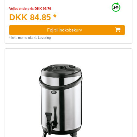
Vejledende pris DKK 96.76
DKK 84.85 *
Foj til indkobskurv
*
inkl. moms
ekskl.
Levering