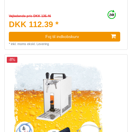
Vejledende pris DKK 135.46
DKK 112.39 *
Foj til indkobskurv
*
inkl. moms
ekskl.
Levering
-8%