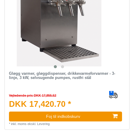
Gløgg varmer, gløggdispenser, drikkevarmeforvarmer - 3-
linje, 3 kW, selvsugende pumpes, rustfri stål
Vejledende pris DKK 17,855.52
DKK 17,420.70 *
Foj til indkobskurv
*
inkl. moms
ekskl.
Levering