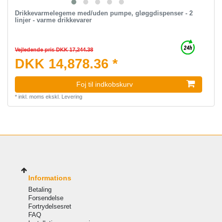
Drikkevarmelegeme med/uden pumpe, gløggdispenser - 2
linjer - varme drikkevarer
Vejledende pris DKK 17,244.38
DKK 14,878.36 *
Foj til indkobskurv
*
inkl. moms
ekskl.
Levering
Informations
Betaling
Forsendelse
Fortrydelsesret
FAQ