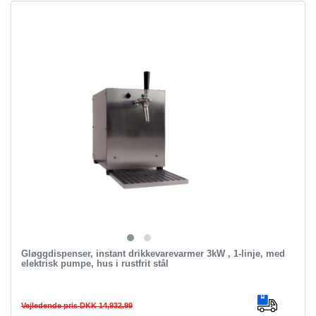
Gløggdispenser, instant drikkevarevarmer 3kW , 1-linje, med
elektrisk pumpe, hus i rustfrit stål
Vejledende pris DKK 14,932.99