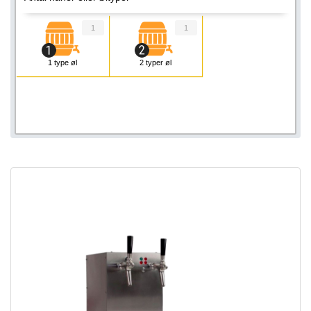
1
1
1 type øl
2 typer øl