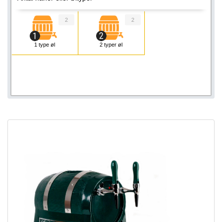
2
2
1 type øl
2 typer øl