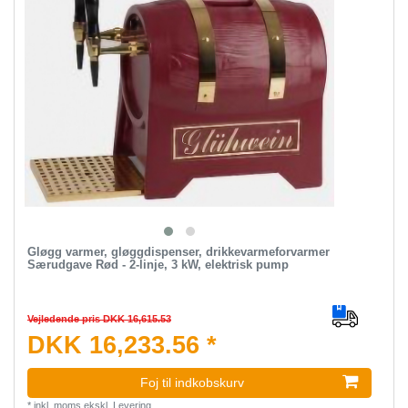
Gløgg varmer, gløggdispenser, drikkevarmeforvarmer
Særudgave Rød - 2-linje, 3 kW, elektrisk pump
Vejledende pris DKK 16,615.53
DKK 16,233.56 *
Foj til indkobskurv
*
inkl. moms
ekskl.
Levering