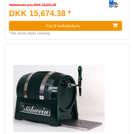
Vejledende pris DKK 16,031.26
DKK 15,674.38 *
Foj til indkobskurv
*
inkl. moms
ekskl.
Levering