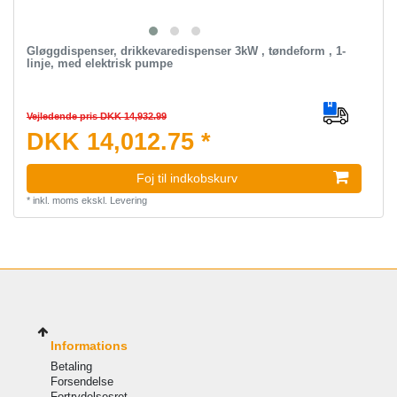
Gløggdispenser, drikkevaredispenser 3kW , tøndeform , 1-
linje, med elektrisk pumpe
Vejledende pris DKK 14,932.99
DKK 14,012.75 *
Foj til indkobskurv
*
inkl. moms
ekskl.
Levering
Informations
Betaling
Forsendelse
Fortrydelsesret