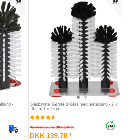
lbund -
Glasbørste, Børste til Glas med metalbund - 2 x
18 cm, 1 x 25 cm
Vejledende pris DKK 146.63
DKK 139.78 *