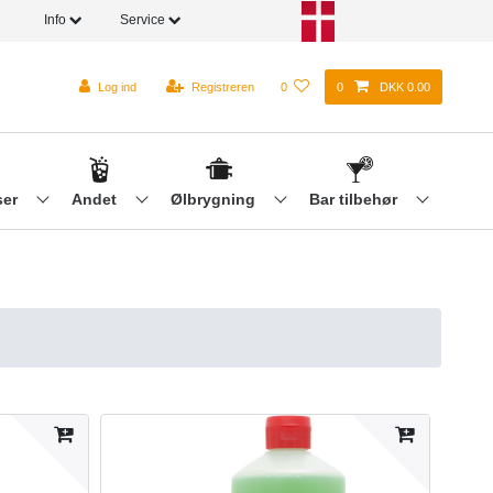
Info
Service
Log ind
Registreren
0
0
DKK 0.00
ser
Andet
Ølbrygning
Bar tilbehør