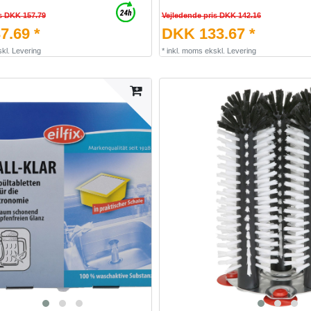
s DKK 157.79
Vejledende pris DKK 142.16
7.69 *
DKK 133.67 *
kl.
Levering
*
inkl. moms
ekskl.
Levering