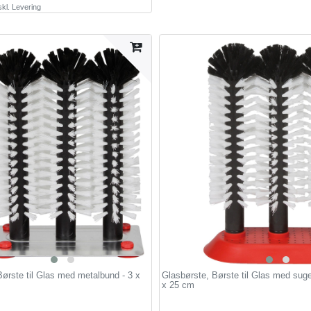
kl.
Levering
ørste til Glas med metalbund - 3 x
Glasbørste, Børste til Glas med sug
x 25 cm