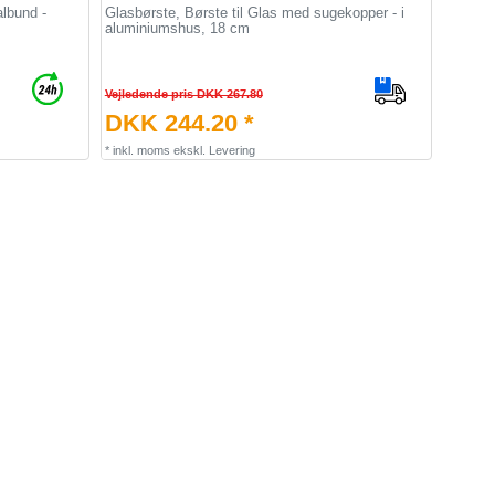
lbund -
Glasbørste, Børste til Glas med sugekopper - i
aluminiumshus, 18 cm
Vejledende pris DKK 267.80
DKK 244.20 *
*
inkl. moms
ekskl.
Levering