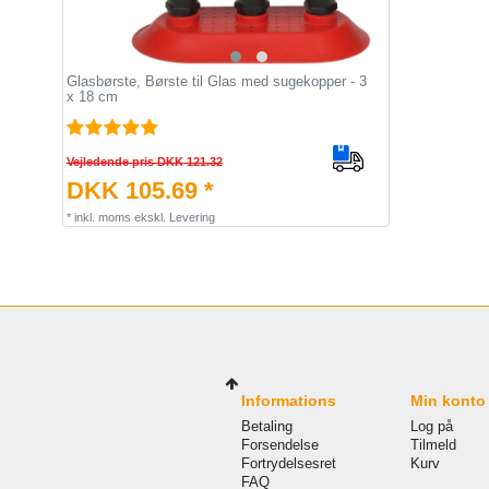
Glasbørste, Børste til Glas med sugekopper - 3
x 18 cm
Vejledende pris DKK 121.32
DKK 105.69 *
*
inkl. moms
ekskl.
Levering
Informations
Min konto
Betaling
Log på
Forsendelse
Tilmeld
Fortrydelsesret
Kurv
FAQ