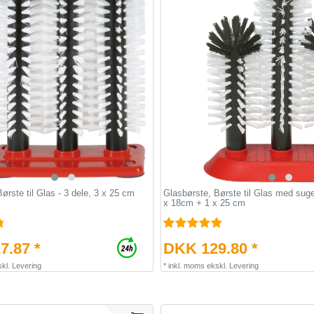
ørste til Glas - 3 dele, 3 x 25 cm
Glasbørste, Børste til Glas med sug
x 18cm + 1 x 25 cm
7.87 *
DKK 129.80 *
kl.
Levering
*
inkl. moms
ekskl.
Levering