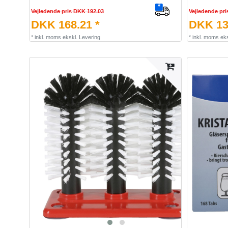
Vejledende pris DKK 192.03
Vejledende pri
DKK 168.21 *
DKK 13
*
inkl. moms
ekskl.
Levering
*
inkl. moms
eks