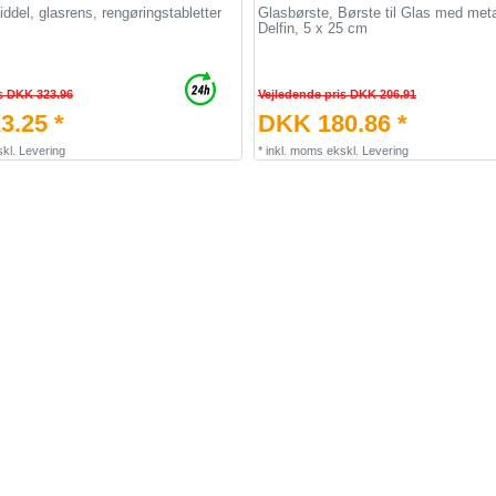
del, glasrens, rengøringstabletter
Glasbørste, Børste til Glas med meta
Delfin, 5 x 25 cm
s DKK 323.96
Vejledende pris DKK 206.91
3.25 *
DKK 180.86 *
kl.
Levering
*
inkl. moms
ekskl.
Levering