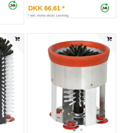
DKK 66.61 *
*
inkl. moms
ekskl.
Levering