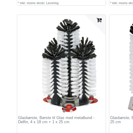
*
inkl. moms
ekskl.
Levering
*
inkl. moms
eks
Glasbørste, Børste til Glas med metalbund -
Glasbørste, B
Delfin, 4 x 18 cm + 1 x 25 cm
25 cm