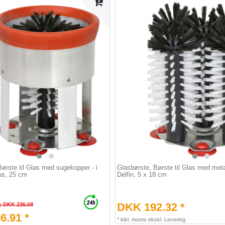
ørste til Glas med sugekopper - i
Glasbørste, Børste til Glas med meta
us, 25 cm
Delfin, 5 x 18 cm
DKK 192.32 *
s DKK 236.68
6.91 *
*
inkl. moms
ekskl.
Levering