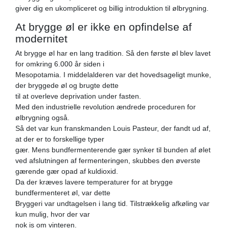
giver dig en ukompliceret og billig introduktion til ølbrygning.
At brygge øl er ikke en opfindelse af
modernitet
At brygge øl har en lang tradition. Så den første øl blev lavet
for omkring 6.000 år siden i
Mesopotamia. I middelalderen var det hovedsageligt munke,
der bryggede øl og brugte dette
til at overleve deprivation under fasten.
Med den industrielle revolution ændrede proceduren for
ølbrygning også.
Så det var kun franskmanden Louis Pasteur, der fandt ud af,
at der er to forskellige typer
gær. Mens bundfermenterende gær synker til bunden af ​​ølet
ved afslutningen af ​​fermenteringen, skubbes den øverste
gærende gær opad af kuldioxid.
Da der kræves lavere temperaturer for at brygge
bundfermenteret øl, var dette
Bryggeri var undtagelsen i lang tid. Tilstrækkelig afkøling var
kun mulig, hvor der var
nok is om vinteren.