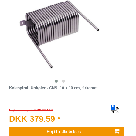
Kølespiral, Urtkøler - CNS, 10 x 10 cm, firkantet
Vejledende pris DKK 394.47
DKK 379.59 *
Foj til indkobskurv