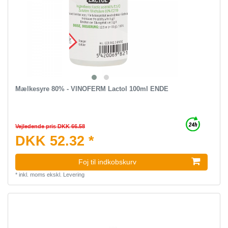
Mælkesyre 80% - VINOFERM Lactol 100ml ENDE
Vejledende pris DKK 66.58
DKK 52.32 *
Foj til indkobskurv
*
inkl. moms
ekskl.
Levering