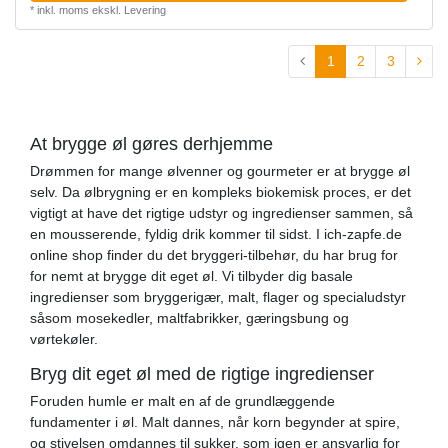
*
inkl. moms
ekskl.
Levering
1
2
3
At brygge øl gøres derhjemme
Drømmen for mange ølvenner og gourmeter er at brygge øl
selv. Da ølbrygning er en kompleks biokemisk proces, er det
vigtigt at have det rigtige udstyr og ingredienser sammen, så
en mousserende, fyldig drik kommer til sidst. I ich-zapfe.de
online shop finder du det bryggeri-tilbehør, du har brug for
for nemt at brygge dit eget øl. Vi tilbyder dig basale
ingredienser som bryggerigær, malt, flager og specialudstyr
såsom mosekedler, maltfabrikker, gæringsbung og
vørtekøler.
Bryg dit eget øl med de rigtige ingredienser
Foruden humle er malt en af ​​de grundlæggende
fundamenter i øl. Malt dannes, når korn begynder at spire,
og stivelsen omdannes til sukker, som igen er ansvarlig for