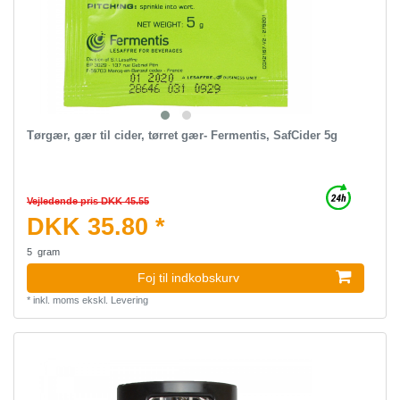
Tørgær, gær til cider, tørret gær- Fermentis, SafCider 5g
Vejledende pris DKK 45.55
DKK 35.80 *
5
gram
Foj til indkobskurv
*
inkl. moms
ekskl.
Levering