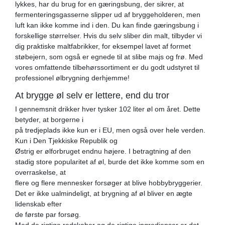
lykkes, har du brug for en gæringsbung, der sikrer, at
fermenteringsgasserne slipper ud af bryggeholderen, men
luft kan ikke komme ind i den. Du kan finde gæringsbung i
forskellige størrelser. Hvis du selv sliber din malt, tilbyder vi
dig praktiske maltfabrikker, for eksempel lavet af formet
støbejern, som også er egnede til at slibe majs og frø. Med
vores omfattende tilbehørssortiment er du godt udstyret til
professionel ølbrygning derhjemme!
At brygge øl selv er lettere, end du tror
I gennemsnit drikker hver tysker 102 liter øl om året. Dette
betyder, at borgerne i
på tredjeplads ikke kun er i EU, men også over hele verden.
Kun i Den Tjekkiske Republik og
Østrig er ølforbruget endnu højere. I betragtning af den
stadig store popularitet af øl, burde det ikke komme som en
overraskelse, at
flere og flere mennesker forsøger at blive hobbybryggerier.
Det er ikke ualmindeligt, at brygning af øl bliver en ægte
lidenskab efter
de første par forsøg.
Med de rigtige redskaber og de rigtige ingredienser er det