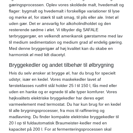
gæringsprocessen. Oplev vores skoldede malt, hvedemalt og
flager: bygmalt og hvedemalt i forskellige variationer til lyse
og mørke øl, for stærk til salt smag, til pils eller ale. Intet øl
uden gær. Det er ansvarlig for alkoholindholdet og den
resterende sødme i ølet. Vi tilbyder dig SAFALE
tørbryggergær, en velkendt amerikansk gærstamme med lav
til medium sedimentation og medium grad af endelig gæring.
Med denne bryggerigær af høj kvalitet kan du skabe en
harmonisk øl med lidt diacetyl.
Bryggekedler og andet tilbehør til ølbrygning
Hvis du selv ønsker at brygge øl, har du brug for specielt
udstyr, især en kedel. Vores maskekedler lavet af
førsteklasses rustfrit stål holder 25 l til 150 l, fås med eller
uden en hanke og er egnede til alle typer komfurer. Vores
højkvalitets elektriske bryggekedler har deres eget
varmeelement med termostat. Du har kun brug for en kedel
til alle brygningsprocesser, fra mos til raffinering og
madlavning. Du finder kompakte elektriske bryggekedler til
20 l op til fuldautomatisk Braumeister-kedler med en
kapacitet på 200 l. For at fermenteringsprocessen skal