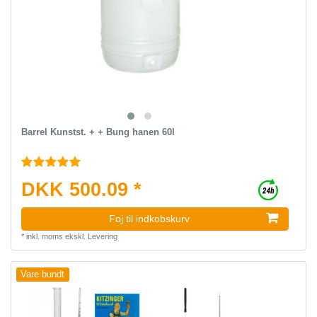
Barrel Kunstst. + + Bung hanen 60l
DKK 500.09 *
Foj til indkobskurv
*
inkl. moms
ekskl.
Levering
Vare bundt