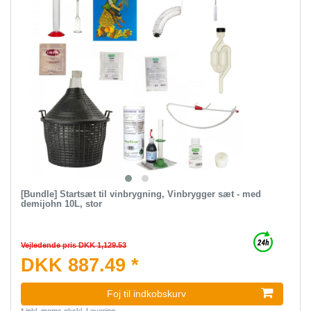
[Bundle] Startsæt til vinbrygning, Vinbrygger sæt - med
demijohn 10L, stor
Vejledende pris DKK 1,129.53
DKK 887.49 *
Foj til indkobskurv