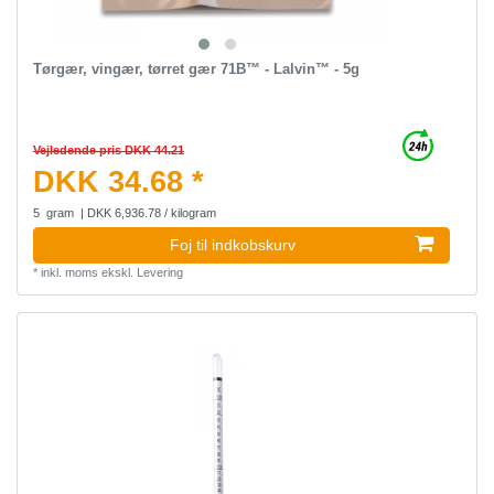
Tørgær, vingær, tørret gær 71B™ - Lalvin™ - 5g
Vejledende pris DKK 44.21
DKK 34.68 *
5
gram
| DKK 6,936.78 / kilogram
Foj til indkobskurv
*
inkl. moms
ekskl.
Levering