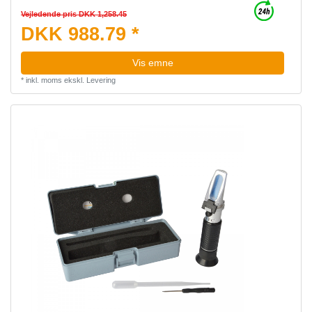
Vejledende pris DKK 1,258.45
DKK 988.79 *
Vis emne
*
inkl. moms
ekskl.
Levering