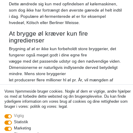
Dette ændrede sig kun med opfindelsen af ​​kølemaskinen,
som dog ikke har fortrængt den øverste gærede øl helt indtil
i dag. Populære øl-fermenterede øl er for eksempel
hvedeøl, Kölsch eller Berliner Weisse.
At brygge øl kræver kun fire
ingredienser
Brygning af øl er ikke kun forbeholdt store bryggerier, det
fungerer også meget godt i dine egne fire
vægge med det passende udstyr og den nødvendige viden.
Dimensionerne er naturligvis indlysende derved betydeligt
mindre. Mens store bryggerier
let producerer flere millioner hl øl pr. År, vil mængden af ​​
dit hjemmebryggede øl sandsynligvis være begrænset til et
Vores hjemmeside bruger cookies. Nogle af dem er vigtige, andre hjælper
par liter.
os med at forbedre dette websted og din brugeroplevelse. Du kan finde
Teknologien, der ligger til grund for ølbrygning , er dog stort
yderligere information om vores brug af cookies og dine rettigheder som
set den samme, og listen over
bruger i vores: politik og vores: legal.
ingredienser er håndterbar uanset hvor meget øl du ønsker
Vigtig
at brygge. Fordi
Statistik
i sidste ende øl, hvis det brygges i henhold til renhedsloven,
Marketing
altid består af fire