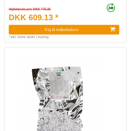
Vejledende pris DKK 775.25
DKK 609.13 *
Foj til indkobskurv
*
inkl. moms
ekskl.
Levering