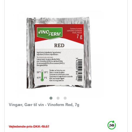
Vingær, Gær til vin - Vinoferm Red, 7g
Vejledende pris DKK 49.57