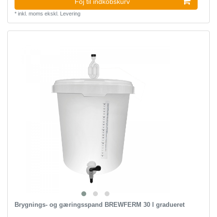
Foj til indkobskurv
*
inkl. moms
ekskl.
Levering
Brygnings- og gæringsspand BREWFERM 30 l gradueret