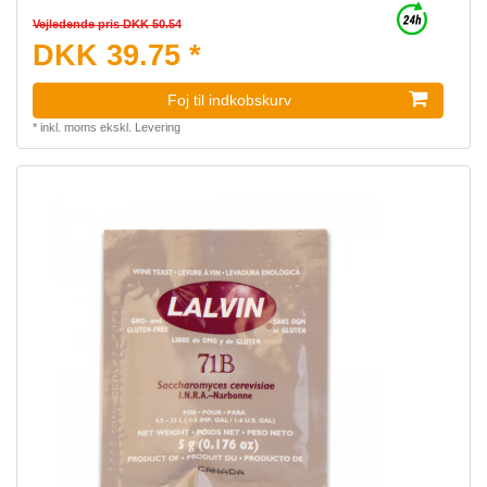
Vejledende pris DKK 50.54
DKK 39.75 *
Foj til indkobskurv
*
inkl. moms
ekskl.
Levering