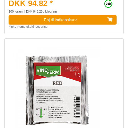
DKK 94.82 *
100
gram
| DKK 948.23 / kilogram
Foj til indkobskurv
*
inkl. moms
ekskl.
Levering