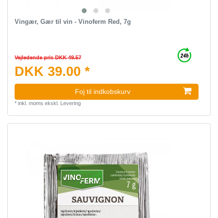
Vingær, Gær til vin - Vinoferm Red, 7g
Vejledende pris DKK 49.57
DKK 39.00 *
Foj til indkobskurv
*
inkl. moms
ekskl.
Levering