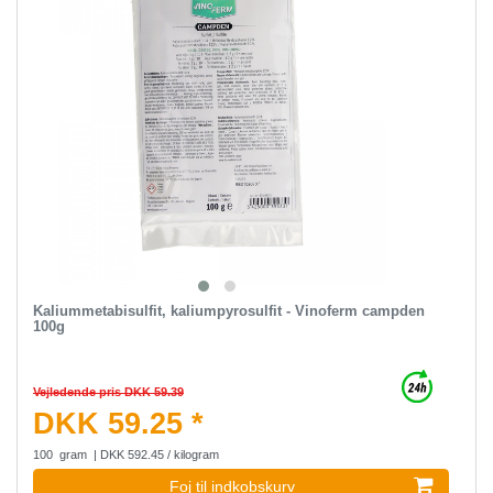
Kaliummetabisulfit, kaliumpyrosulfit - Vinoferm campden
100g
Vejledende pris DKK 59.39
DKK 59.25 *
100
gram
| DKK 592.45 / kilogram
Foj til indkobskurv