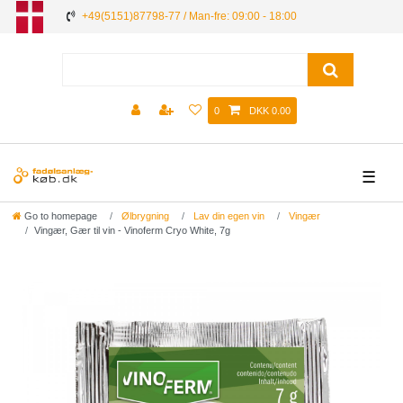
+49(5151)87798-77 / Man-fre: 09:00 - 18:00
0
DKK 0.00
☰
Go to homepage
Ølbrygning
Lav din egen vin
Vingær
Vingær, Gær til vin - Vinoferm Cryo White, 7g