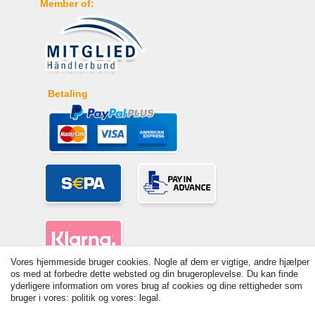
Member of:
Betaling
Vores hjemmeside bruger cookies. Nogle af dem er vigtige, andre hjælper
os med at forbedre dette websted og din brugeroplevelse. Du kan finde
yderligere information om vores brug af cookies og dine rettigheder som
© Copyright 2026 | Alle rettigheder forbeholdes. - Prices incl. VAT. 19%
bruger i vores: politik og vores: legal.
VAT Basic prices see article detail | * Applies to deliveries to the UK!