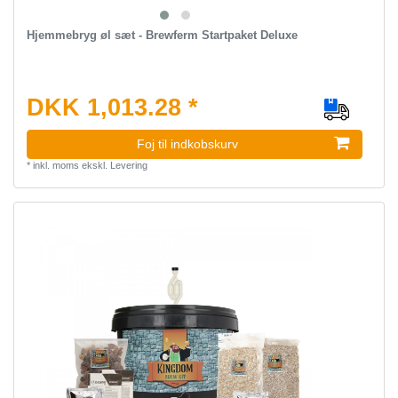
Hjemmebryg øl sæt - Brewferm Startpaket Deluxe
DKK 1,013.28 *
Foj til indkobskurv
*
inkl. moms
ekskl.
Levering