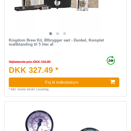
Kingdom Brew Kit, Ølbrygger sæt - Dunkel, Komplet
maltblanding til 5 liter øl
Vejledende pris DKK 416.80
DKK 327.49 *
Foj til indkobskurv
*
inkl. moms
ekskl.
Levering