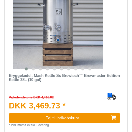
Bryggekedel, Mash Kettle Ss Brewtech™ Brewmaster Edition
Kettle 38L (10 gal)
Vejledende pris DKK 4,416.02
DKK 3,469.73 *
Foj til indkobskurv
*
inkl. moms
ekskl.
Levering