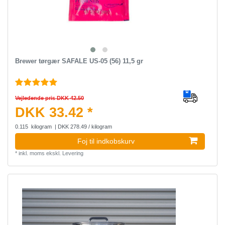
Brewer tørgær SAFALE US-05 (56) 11,5 gr
Vejledende pris DKK 42.50
DKK 33.42 *
0.115
kilogram
| DKK 278.49 / kilogram
Foj til indkobskurv
*
inkl. moms
ekskl.
Levering