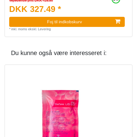
Vejledende pris DKK 416.80
DKK 327.49 *
Foj til indkobskurv
*
inkl. moms
ekskl.
Levering
Du kunne også være interesseret i: