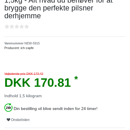
1,5kg - Alt hvad du behøver for at
brygge den perfekte pilsner
derhjemme
Varenummer
NEW-5915
Producent:
ich-zapfe
Vejledende pris DKK 173.42
*
DKK 170.81
Indhold
1,5
kilogram
Din bestilling vil blive sendt inden for 24 timer!
Onskelisten