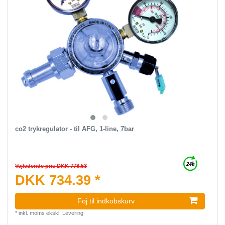
co2 trykregulator - til AFG, 1-line, 7bar
Vejledende pris DKK 778.53
DKK 734.39 *
Foj til indkobskurv
*
inkl. moms
ekskl.
Levering