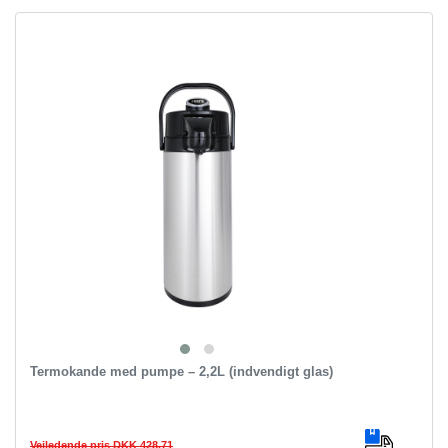
Termokande med pumpe – 2,2L (indvendigt glas)
Vejledende pris DKK 428.71