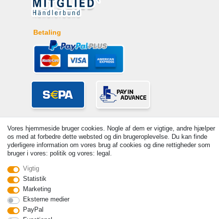
Betaling
Vores hjemmeside bruger cookies. Nogle af dem er vigtige, andre hjælper
os med at forbedre dette websted og din brugeroplevelse. Du kan finde
yderligere information om vores brug af cookies og dine rettigheder som
bruger i vores: politik og vores: legal.
© Copyright 2026 | Alle rettigheder forbeholdes. - Prices incl. VAT. 19%
Vigtig
VAT Basic prices see article detail | * Applies to deliveries to the UK!
Statistik
Marketing
Kontakt
Withdraw from contract here
Eksterne medier
PayPal