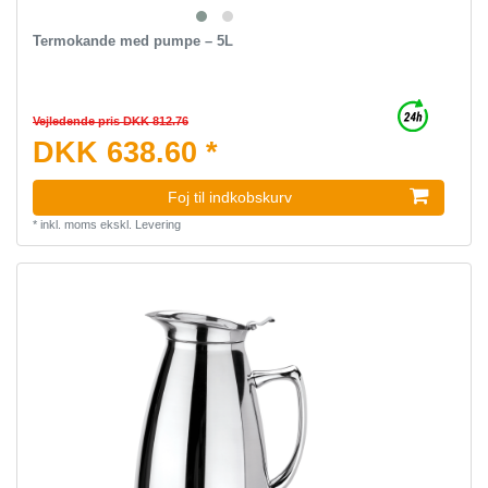
Termokande med pumpe – 5L
Vejledende pris DKK 812.76
DKK 638.60 *
Foj til indkobskurv
*
inkl. moms
ekskl.
Levering