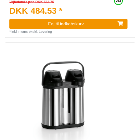
Vejledende pris DKK 553.75
DKK 484.53 *
Foj til indkobskurv
*
inkl. moms
ekskl.
Levering