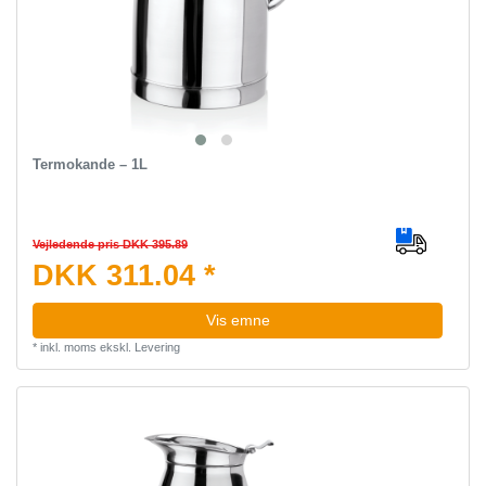
Termokande – 1L
Vejledende pris DKK 395.89
DKK 311.04 *
Vis emne
*
inkl. moms
ekskl.
Levering