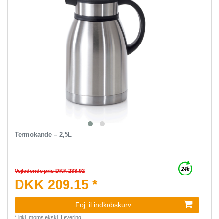
Termokande – 2,5L
Vejledende pris DKK 238.92
DKK 209.15 *
Foj til indkobskurv
*
inkl. moms
ekskl.
Levering