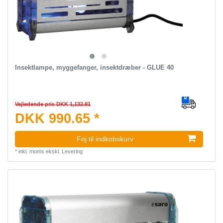
Insektlampe, myggefanger, insektdræber - GLUE 40
Vejledende pris DKK 1,132.81
DKK 990.65 *
Foj til indkobskurv
*
inkl. moms
ekskl.
Levering