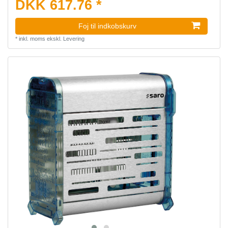
DKK 617.76 *
Foj til indkobskurv
*
inkl. moms
ekskl.
Levering