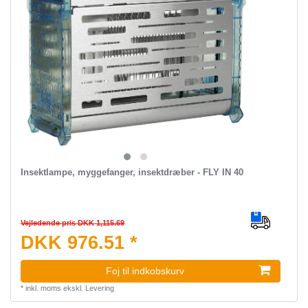
Insektlampe, myggefanger, insektdræber - FLY IN 40
Vejledende pris DKK 1,115.69
DKK 976.51 *
Foj til indkobskurv
*
inkl. moms
ekskl.
Levering