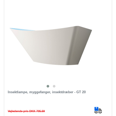
Insektlampe, myggefanger, insektdræber - GT 20
Vejledende pris DKK 705.59