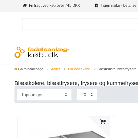
Fri fragt ved køb over 745 DKK
Ingen risiko - betal se
Go to homepage
Andet
Bar køleskabe
Blæstkølere, blæstfrysere
Blæstkølere, blæstfrysere, frysere og kummefryse