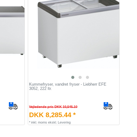
Kummefryser, vandret fryser - Liebherr EFE
3052, 222 ltr.
Vejledende pris DKK 10,545.10
DKK 8,285.44 *
*
inkl. moms
ekskl.
Levering