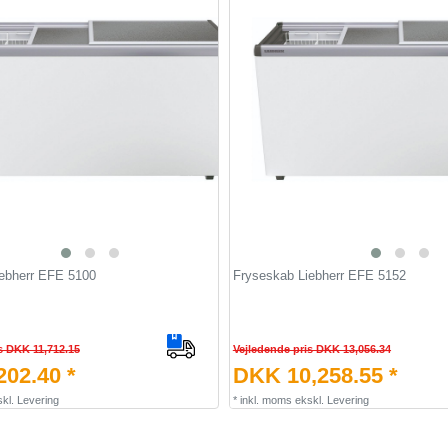
ebherr EFE 5100
Fryseskab Liebherr EFE 5152
s DKK 11,712.15
Vejledende pris DKK 13,056.34
02.40 *
DKK 10,258.55 *
kl.
Levering
*
inkl. moms
ekskl.
Levering