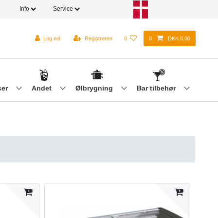
Info
Service
Log ind
Registreren
0
0
DKK 0.00
ser
Andet
Ølbrygning
Bar tilbehør