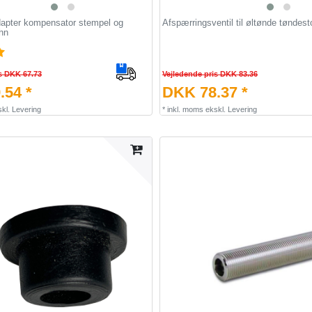
apter kompensator stempel og
Afspærringsventil til øltønde tøndest
hn
s DKK 67.73
Vejledende pris DKK 83.36
.54 *
DKK 78.37 *
kl.
Levering
*
inkl. moms
ekskl.
Levering