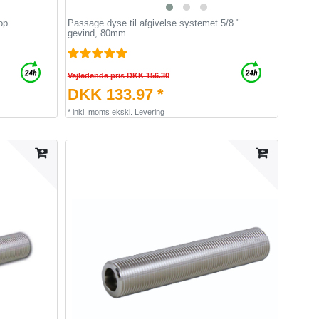
op
Passage dyse til afgivelse systemet 5/8 "
gevind, 80mm
Vejledende pris DKK 156.30
DKK 133.97 *
*
inkl. moms
ekskl.
Levering