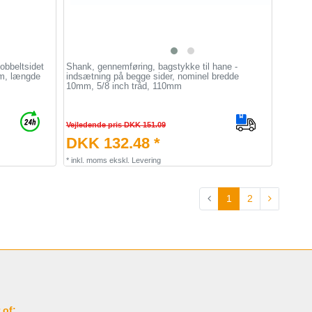
obbeltsidet
Shank, gennemføring, bagstykke til hane -
mm, længde
indsætning på begge sider, nominel bredde
10mm, 5/8 inch tråd, 110mm
Vejledende pris DKK 151.09
DKK 132.48 *
*
inkl. moms
ekskl.
Levering
1
2
 of: