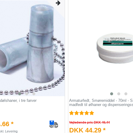
dølshaner, i tre farver
Armaturfedt, Smøremiddel - 70ml - 
madfedt til ølhaner og dispensering
.66 *
Vejledende pris DKK 46.44
DKK 44.29 *
kl.
Levering