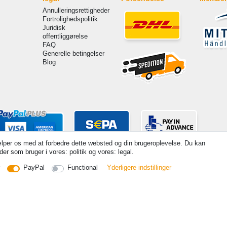
Annulleringsrettigheder
Fortrolighedspolitik
Juridisk
offentliggørelse
FAQ
Generelle betingelser
Blog
lper os med at forbedre dette websted og din brugeroplevelse. Du kan
er som bruger i vores: politik og vores: legal.
PayPal
Functional
Yderligere indstillinger
s incl. VAT. 19% VAT Basic prices see article detail | * Applies to deliveries to the UK!
Withdraw fr