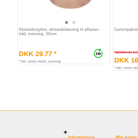
Afstandsstykke, afstandsbøsning til ølhanen -
Gummipakning
tråd, messing, 20mm
DKK 29.77 *
Vejledende pri
DKK 16
*
inkl. moms
ekskl.
Levering
*
inkl. moms
eks
Informations
Min konto