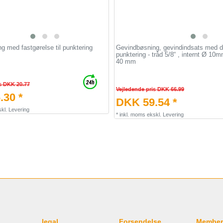
 med fastgørelse til punktering
Gevindbøsning, gevindindsats med d
punktering - tråd 5/8“ , internt Ø 10
40 mm
s DKK 20.77
Vejledende pris DKK 66.99
.30 *
DKK 59.54 *
kl.
Levering
*
inkl. moms
ekskl.
Levering
legal
Forsendelse
Member