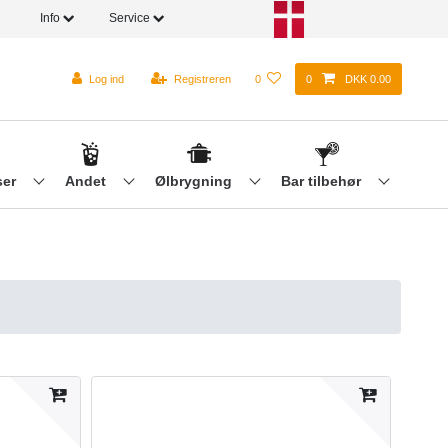
Info
Service
Log ind
Registreren
0
0
DKK 0.00
ser
Andet
Ølbrygning
Bar tilbehør