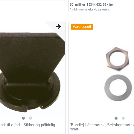
70
milliliter
| DKK 632.65 / liter
*
inkl. moms
ekskl.
Levering
Vare bundt
til til ølfad - Sikker og pålidelig
[Bundle] Låsemøtrik, Sekskantmøtrik
roset