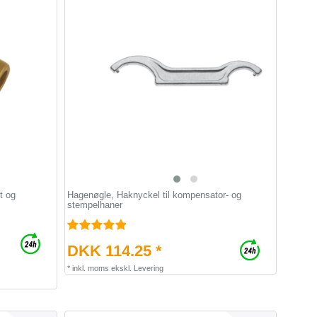
t og
Hagenøgle, Haknyckel til kompensator- og
stempelhaner
DKK 114.25 *
*
inkl. moms
ekskl.
Levering