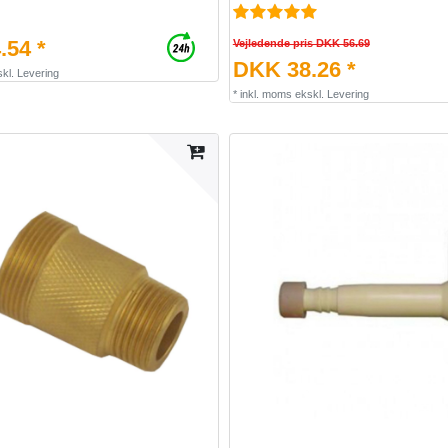
.54 *
Vejledende pris DKK 56.69
DKK 38.26 *
kl.
Levering
*
inkl. moms
ekskl.
Levering