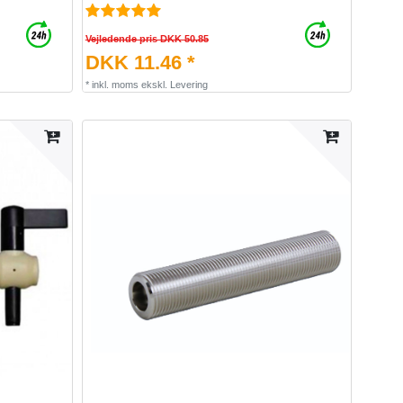
Vejledende pris DKK 50.85
DKK 11.46 *
*
inkl. moms
ekskl.
Levering