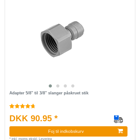
Adapter 5/8" til 3/8" slanger påskruet stik
DKK 90.95 *
Foj til indkobskurv
*
inkl. moms
ekskl.
Levering