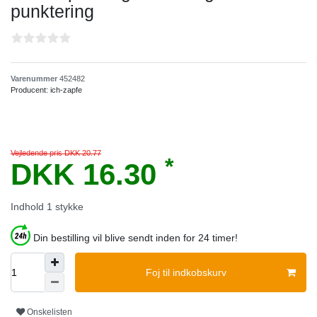
punktering
Varenummer
452482
Producent:
ich-zapfe
Vejledende pris DKK 20.77
*
DKK 16.30
Indhold
1
stykke
Din bestilling vil blive sendt inden for 24 timer!
Foj til indkobskurv
Onskelisten