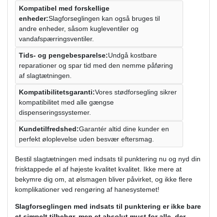
Kompatibel med forskellige
enheder:
Slagforseglingen kan også bruges til
andre enheder, såsom kugleventiler og
vandafspærringsventiler.
Tids- og pengebesparelse:
Undgå kostbare
reparationer og spar tid med den nemme påføring
af slagtætningen.
Kompatibilitetsgaranti:
Vores stødforsegling sikrer
kompatibilitet med alle gængse
dispenseringssystemer.
Kundetilfredshed:
Garantér altid dine kunder en
perfekt øloplevelse uden besvær eftersmag.
Bestil slagtætningen med indsats til punktering nu og nyd din
frisktappede øl af højeste kvalitet kvalitet. Ikke mere at
bekymre dig om, at ølsmagen bliver påvirket, og ikke flere
komplikationer ved rengøring af hanesystemet!
Slagforseglingen med indsats til punktering er ikke bare
et simpelt tilbehør, men et absolut must for alle, der