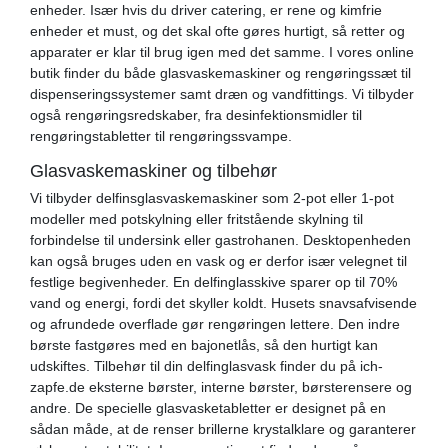
enheder. Især hvis du driver catering, er rene og kimfrie
enheder et must, og det skal ofte gøres hurtigt, så retter og
apparater er klar til brug igen med det samme. I vores online
butik finder du både glasvaskemaskiner og rengøringssæt til
dispenseringssystemer samt dræn og vandfittings. Vi tilbyder
også rengøringsredskaber, fra desinfektionsmidler til
rengøringstabletter til rengøringssvampe.
Glasvaskemaskiner og tilbehør
Vi tilbyder delfinsglasvaskemaskiner som 2-pot eller 1-pot
modeller med potskylning eller fritstående skylning til
forbindelse til undersink eller gastrohanen. Desktopenheden
kan også bruges uden en vask og er derfor især velegnet til
festlige begivenheder. En delfinglasskive sparer op til 70%
vand og energi, fordi det skyller koldt. Husets snavsafvisende
og afrundede overflade gør rengøringen lettere. Den indre
børste fastgøres med en bajonetlås, så den hurtigt kan
udskiftes. Tilbehør til din delfinglasvask finder du på ich-
zapfe.de eksterne børster, interne børster, børsterensere og
andre. De specielle glasvasketabletter er designet på en
sådan måde, at de renser brillerne krystalklare og garanterer