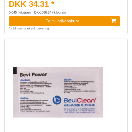
DKK 34.31 *
0.045
kilogram
| DKK 686.24 / kilogram
Foj til indkobskurv
*
inkl. moms
ekskl.
Levering