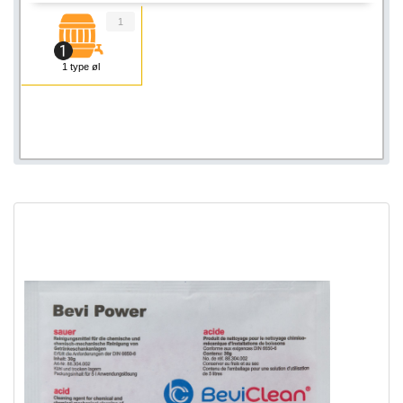
1
1 type øl