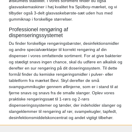
ølskumets stabilitet. I vores sortiment finder du også
glasvaskemaskiner i høj kvalitet fra Spülboy-mærket, og vi
tilbyder også 3-delt glasvaskebørste-sæt uden hus med
gummiknap i forskellige størrelser.
Professionel rengøring af
dispenseringssystemet
Du finder forskellige rengøringsbørster, desinfektionsmidler
og andre specialværktøjer til korrekt rengøring af din
dispenser i vores omfattende sortiment. For at give bakterier
og stædigt snavs ingen chance, skal du udføre en alkalisk og
derefter en sur rengøring på dit doseringssystem. Til dette
formål finder du kemiske rengøringsmidler i pulver- eller
tabletform fra mærket Bevi. Skyl derefter de små
svampgummikugler gennem øllinjerne, som er i stand til at
fjerne snavs og snavs fra de smalle slanger. Oplev vores
praktiske rengøringssæt til 1-rørs og 2-rørs
dispenseringssystemer og tønder, der indeholder slanger og
slangeklemmer til rengøring af rør, svampekugler, tapfedt,
desinfektionsmiddelskoncentrat og andet vigtigt tilbehør.