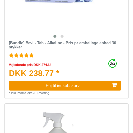
[Bundle] Bevi - Tab - Alkaline - Pris pr emballage enhed 30
stykker
Vejledende pris DKK 274.64
DKK 238.77 *
Foj til indkobskurv
*
inkl. moms
ekskl.
Levering