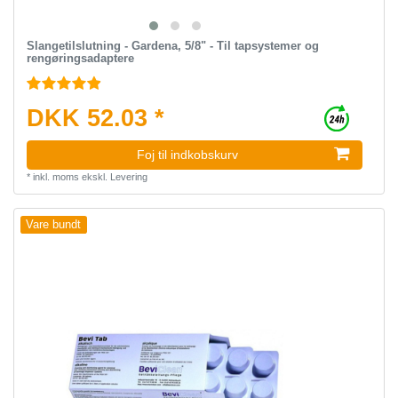
Slangetilslutning - Gardena, 5/8" - Til tapsystemer og
rengøringsadaptere
DKK 52.03 *
Foj til indkobskurv
*
inkl. moms
ekskl.
Levering
Vare bundt