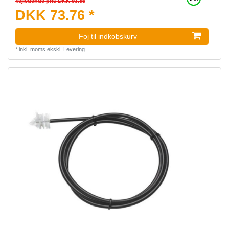
Vejledende pris DKK 93.85
DKK 73.76 *
Foj til indkobskurv
*
inkl. moms
ekskl.
Levering