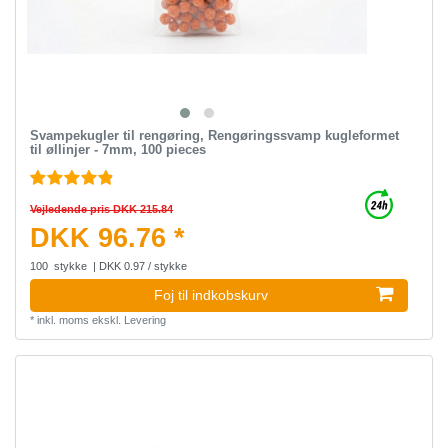
Svampekugler til rengøring, Rengøringssvamp kugleformet
til øllinjer - 7mm, 100 pieces
Vejledende pris DKK 215.84
DKK 96.76 *
100
stykke
| DKK 0.97 / stykke
Foj til indkobskurv
*
inkl. moms
ekskl.
Levering