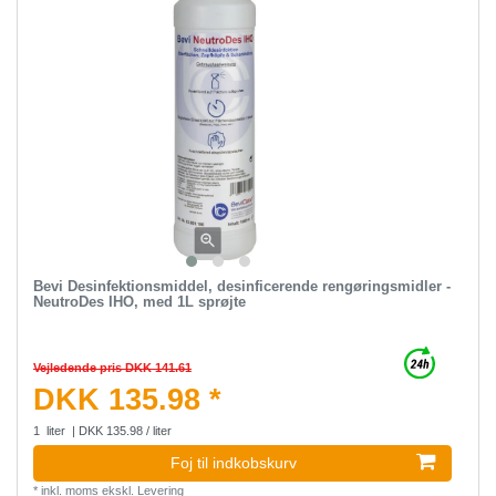
Bevi Desinfektionsmiddel, desinficerende rengøringsmidler -
NeutroDes IHO, med 1L sprøjte
Vejledende pris DKK 141.61
DKK 135.98 *
1
liter
| DKK 135.98 / liter
Foj til indkobskurv
*
inkl. moms
ekskl.
Levering