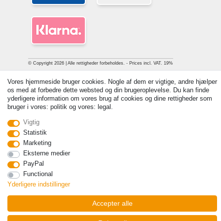
© Copyright 2026 | Alle rettigheder forbeholdes. - Prices incl. VAT. 19%
VAT Basic prices see article detail | * Applies to deliveries to the UK!
Vores hjemmeside bruger cookies. Nogle af dem er vigtige, andre hjælper
os med at forbedre dette websted og din brugeroplevelse. Du kan finde
Kontakt
Withdraw from contract here
yderligere information om vores brug af cookies og dine rettigheder som
bruger i vores: politik og vores: legal.
Vigtig
Statistik
Marketing
Eksterne medier
PayPal
Functional
Yderligere indstillinger
Accepter alle