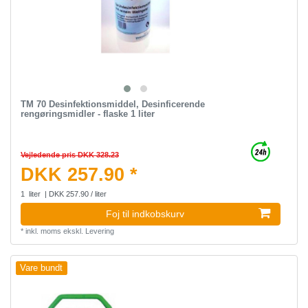
TM 70 Desinfektionsmiddel, Desinficerende
rengøringsmidler - flaske 1 liter
Vejledende pris DKK 328.23
DKK 257.90 *
1
liter
| DKK 257.90 / liter
Foj til indkobskurv
*
inkl. moms
ekskl.
Levering
Vare bundt