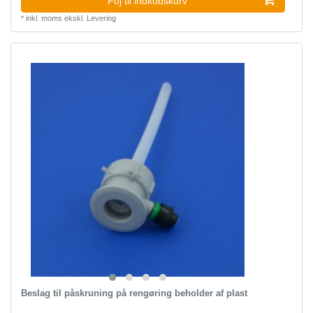
Foj til indkobskurv
*
inkl. moms
ekskl.
Levering
Beslag til påskruning på rengøring beholder af plast