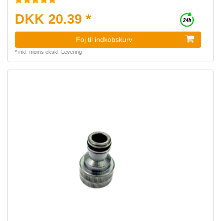
DKK 20.39 *
Foj til indkobskurv
*
inkl. moms
ekskl.
Levering