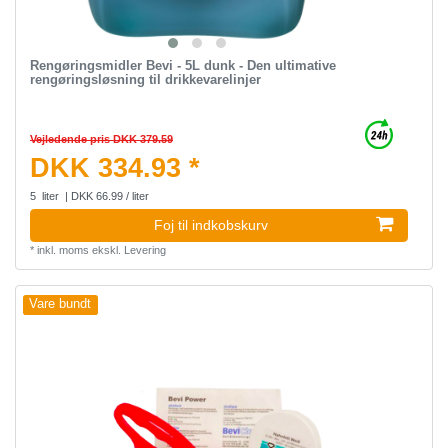
Rengøringsmidler Bevi - 5L dunk - Den ultimative
rengøringsløsning til drikkevarelinjer
Vejledende pris DKK 379.59
DKK 334.93 *
5
liter
| DKK 66.99 / liter
Foj til indkobskurv
*
inkl. moms
ekskl.
Levering
Vare bundt