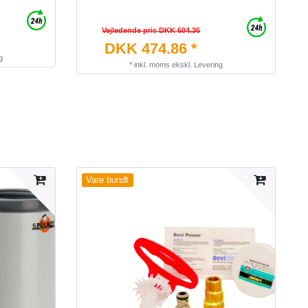
Vejledende pris DKK 604.36
DKK 474.86 *
g
*
inkl. moms
ekskl.
Levering
Vare bundt