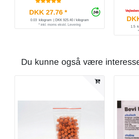
DKK 27.76 *
Vejlede
DKK
0.03
kilogram
| DKK 925.40 / kilogram
*
inkl. moms
ekskl.
Levering
1.5
k
Du kunne også være interesser