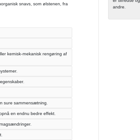
er tilfredse og
 uorganisk snavs, som ølstenen, fra
andre.
eller kemisk-mekanisk rengøring af
systemer.
segenskaber.
 den sure sammensætning.
 opnå en endnu bedre effekt.
 smagsændringer.
t.