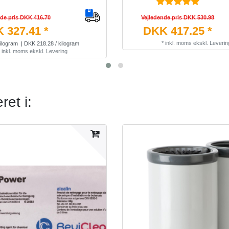
nde pris DKK 416.70
Vejledende pris DKK 530.98
 327.41 *
DKK 417.25 *
*
inkl. moms
ekskl.
Leverin
ilogram
| DKK 218.28 / kilogram
*
inkl. moms
ekskl.
Levering
et i: