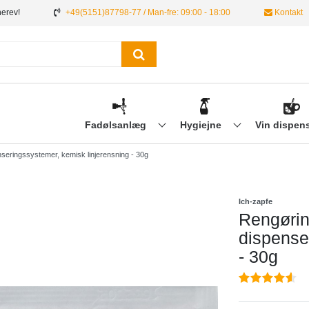
nerev!
+49(5151)87798-77 / Man-fre: 09:00 - 18:00
Kontakt
Fadølsanlæg
Hygiejne
Vin dispen
enseringssystemer, kemisk linjerensning - 30g
Ich-zapfe
Rengøring
dispense
- 30g