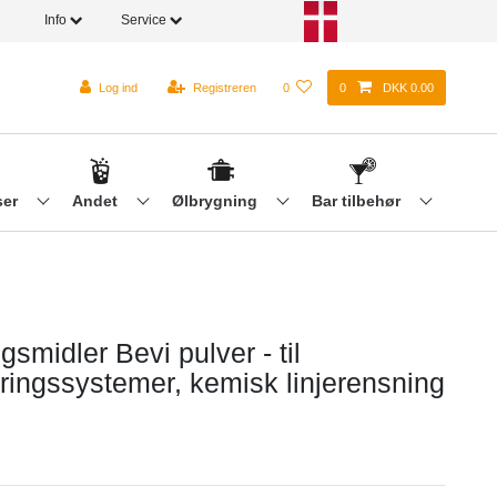
Info
Service
Log ind
Registreren
0
0
DKK 0.00
ser
Andet
Ølbrygning
Bar tilbehør
smidler Bevi pulver - til
ringssystemer, kemisk linjerensning