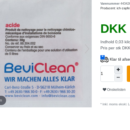
Varenummer
44342
Producent:
ich-zapfe
DKK 
Indhold
0,03
ki
Pris per stk
DKK 
Klar til af
Onskelisten
om
* Inkl. moms ekskl.
L