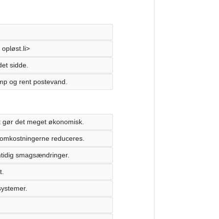
 opløst.li>
et sidde.
p og rent postevand.
ket gør det meget økonomisk.
somkostningerne reduceres.
mtidig smagsændringer.
t.
systemer.