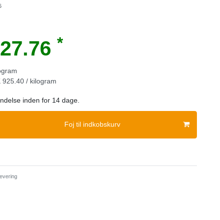
6
*
27.76
logram
925.40 / kilogram
sendelse inden for 14 dage.
Foj til indkobskurv
evering