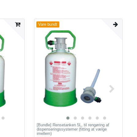
Vare bundt
[Bundle] Rensetanken 5L, til rengøring af
B
dispenseringssystemer (fitting at vælge
p
imellem)