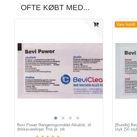
OFTE KØBT MED...
Vare bundt
Bevi Power Rengøringsmiddel Alkalisk, til
[Bundle] Bev
drikkevarelinjer, Pris pr. stk
styk (50 sty