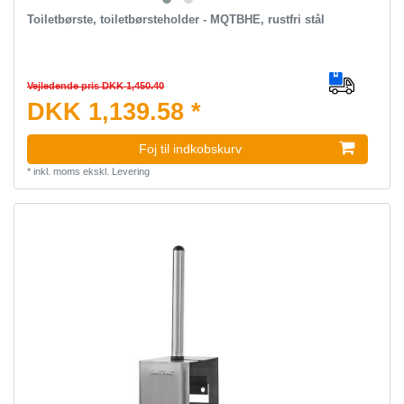
Toiletbørste, toiletbørsteholder - MQTBHE, rustfri stål
Vejledende pris DKK 1,450.40
DKK 1,139.58 *
Foj til indkobskurv
*
inkl. moms
ekskl.
Levering