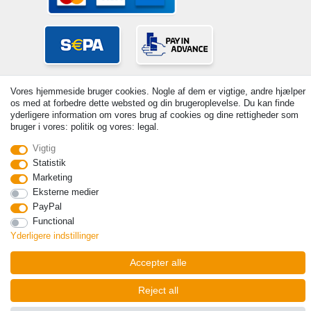
Vores hjemmeside bruger cookies. Nogle af dem er vigtige, andre hjælper
os med at forbedre dette websted og din brugeroplevelse. Du kan finde
yderligere information om vores brug af cookies og dine rettigheder som
bruger i vores: politik og vores: legal.
Vigtig
© Copyright 2026 | Alle rettigheder forbeholdes. - Prices incl. VAT. 19%
VAT Basic prices see article detail | * Applies to deliveries to the UK!
Statistik
Marketing
Kontakt
Withdraw from contract here
Eksterne medier
PayPal
Functional
Yderligere indstillinger
Accepter alle
Reject all