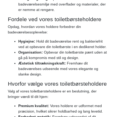
badeværelsesmiljø med overflader og materialer, der
er nemme at rengøre.
Fordele ved vores toiletbørsteholdere
Opdag, hvordan vores holdere forbedrer din
badeværelsesoplevelse:
Hygiejne:
Hold dit badeværelse rent og bakteriefrit
ved at opbevare din toiletbørste i en dedikeret holder.
Organisation:
Opbevar din toiletbørste pænt uden at
gå på kompromis med stil og design.
Æstetisk tiltrækningskraft:
Fremhæv dit
badeværelses udseende med vores elegante og
slanke design.
Hvorfor vælge vores toiletbørsteholdere
Valg af vores toiletbørsteholdere er en beslutning, der
bringer værdi til dit hjem:
Premium kvalitet:
Vores holdere er udformet med
præcision, hvilket sikrer holdbarhed og lang levetid.
Forbedret æstetik:
Fremhæv udseendet af dit