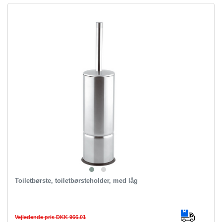
Toiletbørste, toiletbørsteholder, med låg
Vejledende pris DKK 966.01