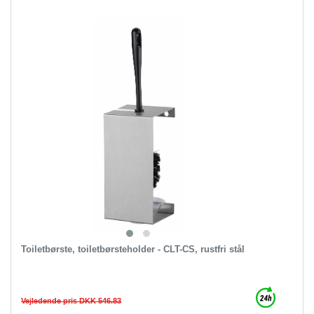
Toiletbørste, toiletbørsteholder - CLT-CS, rustfri stål
Vejledende pris DKK 546.83