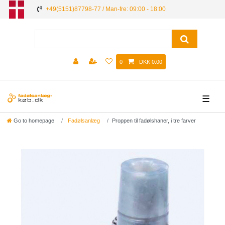
+49(5151)87798-77 / Man-fre: 09:00 - 18:00
0
DKK 0.00
☰
Go to homepage
Fadølsanlæg
Proppen til fadølshaner, i tre farver