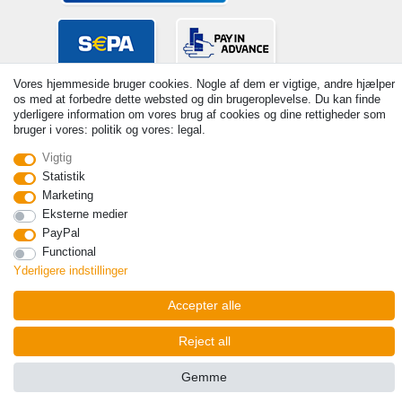
Vores hjemmeside bruger cookies. Nogle af dem er vigtige, andre hjælper
os med at forbedre dette websted og din brugeroplevelse. Du kan finde
yderligere information om vores brug af cookies og dine rettigheder som
bruger i vores: politik og vores: legal.
Vigtig
Statistik
© Copyright 2026 | Alle rettigheder forbeholdes. - Prices incl. VAT. 19%
VAT Basic prices see article detail | * Applies to deliveries to the UK!
Marketing
Eksterne medier
Kontakt
Withdraw from contract here
PayPal
Functional
Yderligere indstillinger
Accepter alle
Reject all
Gemme