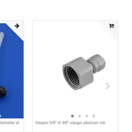
 beholder af
Adapter 5/8" til 3/8" slanger påskruet stik
F
t