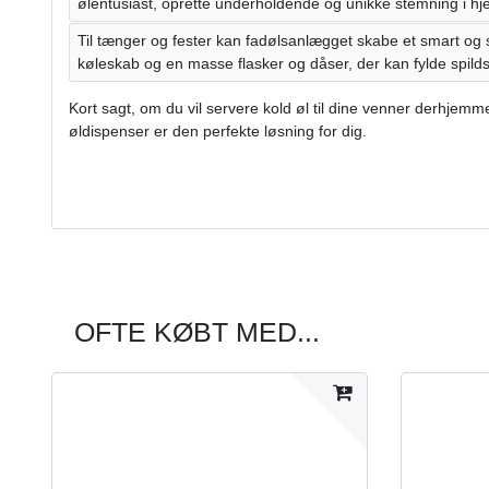
ølentusiast, oprette underholdende og unikke stemning i hj
Til tænger og fester kan fadølsanlægget skabe et smart og stil
køleskab og en masse flasker og dåser, der kan fylde spild
Kort sagt, om du vil servere kold øl til dine venner derhjemm
øldispenser er den perfekte løsning for dig.
OFTE KØBT MED...