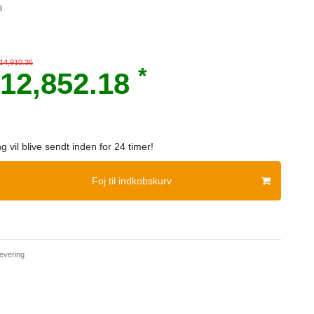
3
 14,910.36
*
12,852.18
e
ng vil blive sendt inden for 24 timer!
Foj til indkobskurv
evering