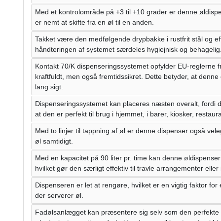
Med et kontrolområde på +3 til +10 grader er denne øldispens
er nemt at skifte fra en øl til en anden.
Takket være den medfølgende drypbakke i rustfrit stål og 
håndteringen af ​​systemet særdeles hygiejnisk og behagelig
Kontakt 70/K dispenseringssystemet opfylder EU-reglerne fr
kraftfuldt, men også fremtidssikret. Dette betyder, at denne
lang sigt.
Dispenseringssystemet kan placeres næsten overalt, fordi d
at den er perfekt til brug i hjemmet, i barer, kiosker, restau
Med to linjer til tappning af øl er denne dispenser også veleg
øl samtidigt.
Med en kapacitet på 90 liter pr. time kan denne øldispenser
hvilket gør den særligt effektiv til travle arrangementer ell
Dispenseren er let at rengøre, hvilket er en vigtig faktor for 
der serverer øl.
Fadølsanlægget kan præsentere sig selv som den perfekte 