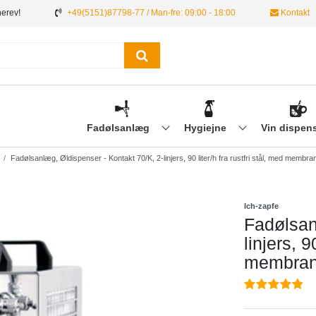
nerev!
+49(5151)87798-77 / Man-fre: 09:00 - 18:00
Kontakt
Fadølsanlæg
Hygiejne
Vin dispen
Fadølsanlæg, Øldispenser - Kontakt 70/K, 2-linjers, 90 liter/h fra rustfri stål, med membr
Ich-zapfe
Fadølsan
linjers, 9
membranp