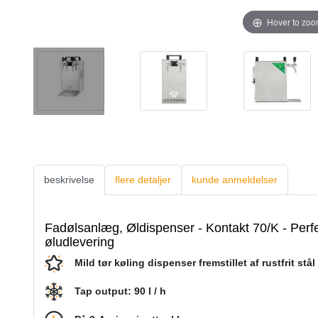
Hover to zo
beskrivelse
flere detaljer
kunde anmeldelser
Fadølsanlæg, Øldispenser - Kontakt 70/K - Perfek
øludlevering
Mild tør køling dispenser fremstillet af rustfrit stål
Tap output: 90 l / h