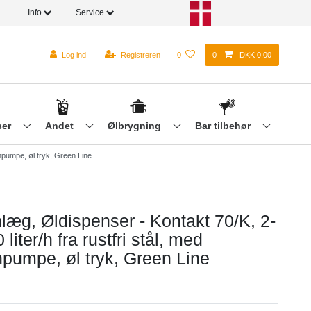
Info
Service
Log ind
Registreren
0
0
DKK 0.00
ser
Andet
Ølbrygning
Bar tilbehør
anpumpe, øl tryk, Green Line
læg, Øldispenser - Kontakt 70/K, 2-
0 liter/h fra rustfri stål, med
umpe, øl tryk, Green Line