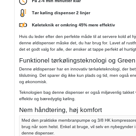
På 2-4 min minutter klar
Tør køling dispenser 2 linjer
Køleteknik er omkring 45% mere effektiv
Hvis du leder efter den perfekte måde til at servere kold øl h
denne øldispenser måske det, du har brug for. Lavet af rustfrit
det et godt valg for alle, der ønsker at tappe perfekt øl hurti
Funktionel tørkølingsteknologi og Green
Denne øldispenser har en innovativ tørkøleteknologi, der be
tilslutning. Det sparer dig ikke kun plads og tid, men også en
og økonomisk.
Teknologien bag denne dispenser er også miljøvenlig takket 
effektiv og bæredygtig køling.
Nem håndtering, høj komfort
Med den praktiske membranpumpe og 3/8 HK kompressoren e
brug når som helst. Enkel at bruge, vil selv en nybegynder 
denne dispenser.