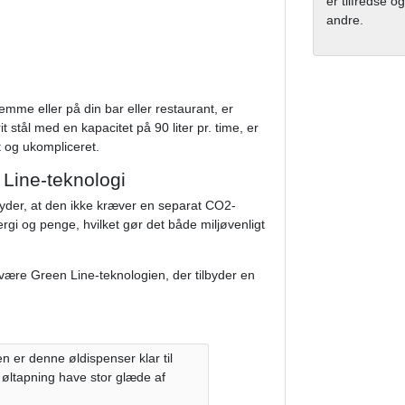
er tilfredse og
andre.
jemme eller på din bar eller restaurant, er
 stål med en kapacitet på 90 liter pr. time, er
gt og ukompliceret.
 Line-teknologi
tyder, at den ikke kræver en separat CO2-
ergi og penge, hvilket gør det både miljøvenligt
være Green Line-teknologien, der tilbyder en
r denne øldispenser klar til
i øltapning have stor glæde af