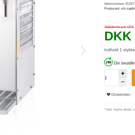
Varenummer
45287
Producent:
ich-zapfe
Vejledende pris DKK
DKK 
Indhold
1
stykk
Din bestilli
Onskelisten
* Inkl. moms ekskl.
L