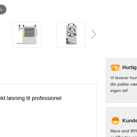
om
Hurtig
Vi leverer hur
din pakke væ
ingen tid!
t løsning til professionel
Kunde
Mere end 90%