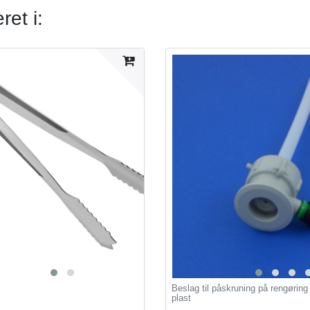
et i:
Beslag til påskruning på rengøring
plast