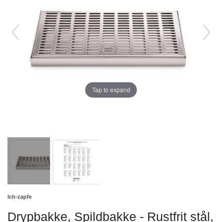
Tap to expand
Ich-zapfe
Drypbakke, Spildbakke - Rustfrit stål,