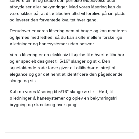
servere din øl og skabe den perfekte øloplevelse uden
afbrydelser eller bekymringer. Med vores låsering kan du
være sikker på, at dit øltilbehør altid vil forblive på sin plads
og leverer den forventede kvalitet hver gang.
Derudover er vores låsering nem at bruge og kan monteres
og fjernes med lethed, så du kan skifte mellem forskellige
ølledninger og hanesystemer uden besvær.
Vores låsering er en eksklusiv tilføjelse til ethvert øltilbehør
og er specielt designet til 5/16" slanger og stik. Den
iøjnefaldende røde farve giver dit øltilbehør et strejf af
elegance og gør det nemt at identificere den pågældende
slange og stik.
Køb nu vores låsering til 5/16" slange & stik - Rød, til
ølledninger & hanesystemer og oplev en bekymringsfri
brygning og skænkning hver gang!