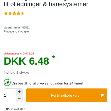
til ølledninger & hanesystemer
Varenummer
452531
Producent:
ich-zapfe
Vejledende pris DKK 8.26
*
DKK 6.48
Indhold
1
stykke
Din bestilling vil blive sendt inden for 24 timer!
Foj til indkobskurv
Onskelisten