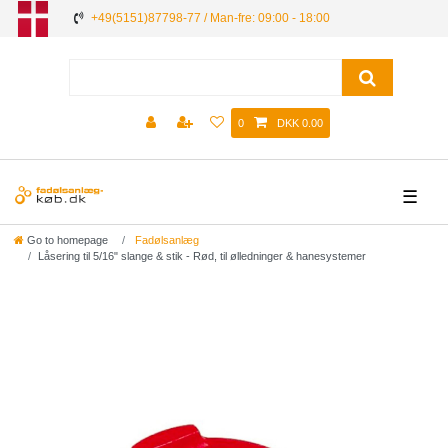
+49(5151)87798-77 / Man-fre: 09:00 - 18:00
0
DKK 0.00
☰
Go to homepage
Fadølsanlæg
Låsering til 5/16" slange & stik - Rød, til ølledninger & hanesystemer