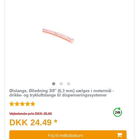
Ølslange, Ølledning 3/8" (6,3 mm) sælges i metermål -
drikke- og trykluftslange til dispenseringssystemer
Vejledende pris DKK 25.60
DKK 24.49 *
Foj til indkobskurv