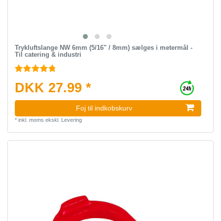
Trykluftslange NW 6mm (5/16" / 8mm) sælges i metermål -
Til catering & industri
DKK 27.99 *
Foj til indkobskurv
*
inkl. moms
ekskl.
Levering