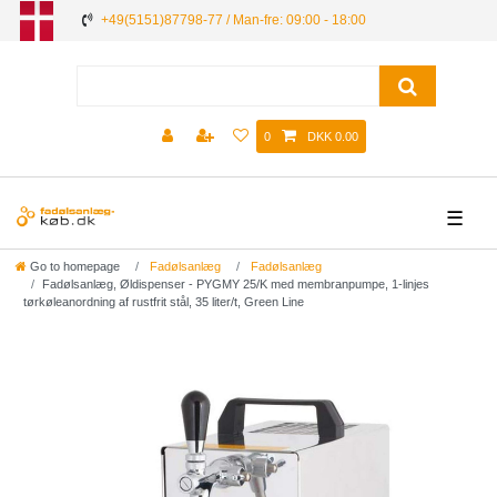
+49(5151)87798-77 / Man-fre: 09:00 - 18:00
0
DKK 0.00
☰
Go to homepage
Fadølsanlæg
Fadølsanlæg
Fadølsanlæg, Øldispenser - PYGMY 25/K med membranpumpe, 1-linjes
tørkøleanordning af rustfrit stål, 35 liter/t, Green Line