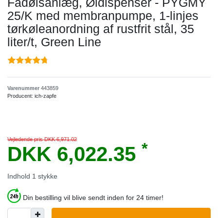
Fadølsanlæg, Øldispenser - PYGMY
25/K med membranpumpe, 1-linjes
tørkøleanordning af rustfrit stål, 35
liter/t, Green Line
Varenummer
443859
Producent:
ich-zapfe
Vejledende pris DKK 6,971.02
*
DKK 6,022.35
Indhold
1
stykke
Din bestilling vil blive sendt inden for 24 timer!