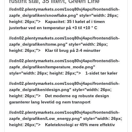
rustfrit stål, 35 liter/t, Green Line
//cdn02.plentymarkets.com/1scq80vj4apc/frontend/ich-
zapfe_de/grafiken/snowflake.png" style="width: 26px;
height: 26px;"> Kapacitet: 35 l kølet øl i timen
justerbar ved en temperatur på +3 til +10 ° C
//cdn02.plentymarkets.com/1scq80vj4apc/frontend/ich-
zapfe_de/grafiken/tome.png" style="width: 26px;
height: 26px;"> Klar til brug på 2-4 minutter
//cdn02.plentymarkets.com/1scq80vj4apc/frontend/ich-
zapfe_de/grafiken/temperature_mode.png"
style="width: 26px; height: 26px;"> 1-sidet tør køler
//cdn02.plentymarkets.com/1scq80vj4apc/frontend/ich-
zapfe_de/grafiken/design.png" style="width: 26px;
height: 26px;"> Det moderne og robuste design
garanterer lang levetid og nem transport
//cdn02.plentymarkets.com/1scq80vj4apc/frontend/ich-
zapfe_de/grafiken/Low_energy.png" style="width: 26px;
height: 26px;"> Køleteknologi er 45% mere effektiv