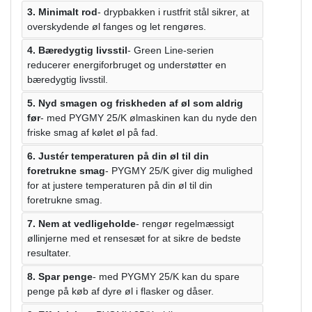
3. Minimalt rod
- drypbakken i rustfrit stål sikrer, at
overskydende øl fanges og let rengøres.
4. Bæredygtig livsstil
- Green Line-serien
reducerer energiforbruget og understøtter en
bæredygtig livsstil.
5. Nyd smagen og friskheden af ​​øl som aldrig
før
- med PYGMY 25/K ølmaskinen kan du nyde den
friske smag af kølet øl på fad.
6. Justér temperaturen på din øl til din
foretrukne smag
- PYGMY 25/K giver dig mulighed
for at justere temperaturen på din øl til din
foretrukne smag.
7. Nem at vedligeholde
- rengør regelmæssigt
øllinjerne med et rensesæt for at sikre de bedste
resultater.
8. Spar penge
- med PYGMY 25/K kan du spare
penge på køb af dyre øl i flasker og dåser.