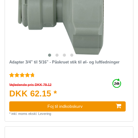
Adapter 3/4" til 5/16" - Påskruet stik til øl- og luftledninger
Vejledende pris DKK 79.12
DKK 62.15 *
Foj til indkobskurv
*
inkl. moms
ekskl.
Levering