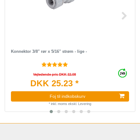
Konnektor 3/8" rør x 5/16" strøm - lige -
Vejledende pris DKK 32.08
DKK 25.23 *
Foj til indkobskurv
*
inkl. moms
ekskl.
Levering