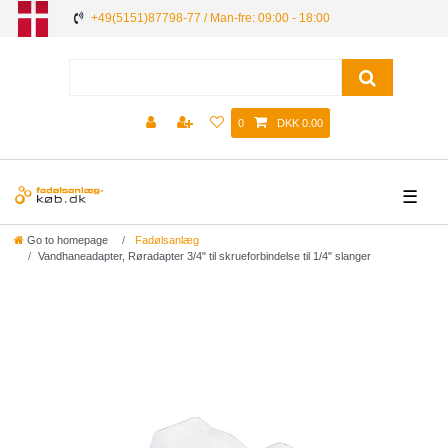
+49(5151)87798-77 / Man-fre: 09:00 - 18:00
0
DKK 0.00
☰
Go to homepage
Fadølsanlæg
Vandhaneadapter, Røradapter 3/4" til skrueforbindelse til 1/4" slanger