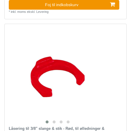
Foj til indkobskurv
*
inkl. moms
ekskl.
Levering
Låsering til 3/8" slange & stik - Rød, til ølledninger &