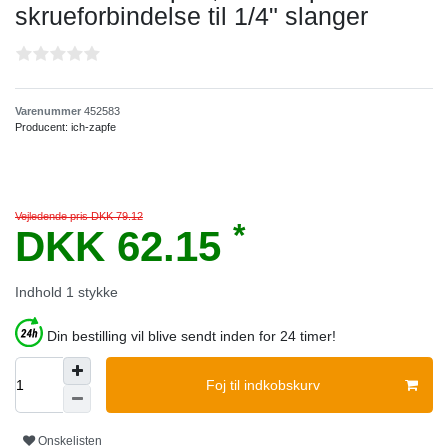
skrueforbindelse til 1/4" slanger
Varenummer
452583
Producent:
ich-zapfe
Vejledende pris DKK 79.12
*
DKK 62.15
Indhold
1
stykke
Din bestilling vil blive sendt inden for 24 timer!
Foj til indkobskurv
Onskelisten