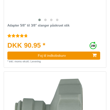
Adapter 5/8" til 3/8" slanger påskruet stik
DKK 90.95 *
Foj til indkobskurv
*
inkl. moms
ekskl.
Levering