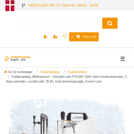
+49(5151)87798-77 / Man-fre: 09:00 - 18:00
0
DKK 0.00
☰
Go to homepage
Fadølsanlæg
Fadølsanlæg
Fadølsanlæg, Øldispenser - Komplet sæt PYGMY 20/K med membranpumpe, 1-
linjes tørkøler i rustfrit stål, 25 l/h, med doseringssøjle, Green Line