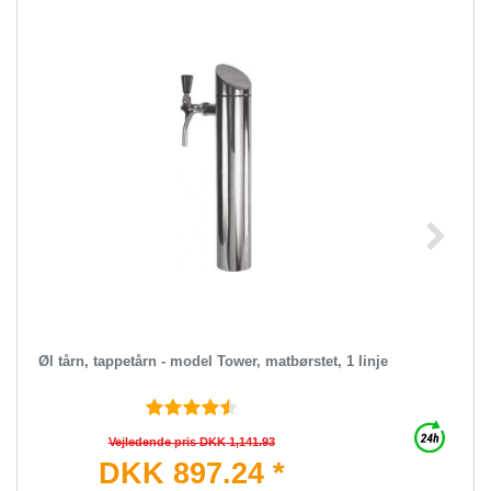
Øl tårn, tappetårn - model Tower, matbørstet, 1 linje
Vejledende pris DKK 1,141.93
DKK 897.24 *