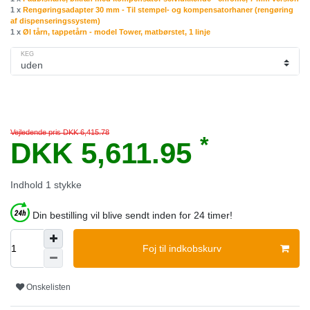
1 x
Rengøringsadapter 30 mm - Til stempel- og kompensatorhaner (rengøring
af dispenseringssystem)
1 x
Øl tårn, tappetårn - model Tower, matbørstet, 1 linje
KEG
Vejledende pris DKK 6,415.78
*
DKK 5,611.95
Indhold
1
stykke
Din bestilling vil blive sendt inden for 24 timer!
Foj til indkobskurv
Onskelisten