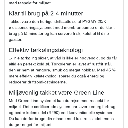
med respekt for miljøet.
Klar til brug på 2-4 minutter
Takket være den hurtige idriftsættelse af PYGMY 20/K
øldispenseringssystemet med membranpumpe er du klar til
brug på få minutter og kan servere frisk, kølet øl til dine
gæster.
Effektiv tørkølingsteknologi
1-linje tørkøling sikrer, at våd is ikke er nødvendig, og du får
altid en perfekt kold øl. Tørkøleren er lavet af rustfrit stål,
den er nem at rengøre, smuk og meget holdbar. Med 45 %
mere effektiv køleteknologi sparer du også energi og
reducerer driftsomkostningerne.
Miljøvenlig takket være Green Line
Med Green Line-systemet kan du rejse med respekt for
miljøet. Dette certificerede system har lavere energiforbrug
og bedre kølemiddel (R290) end konventionelle systemer.
Du kan derfor bruge din ølhane med fuld ro i sindet, mens
du gør noget for miljøet.