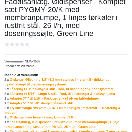
Fadølsanlæg, Øldispenser - Komplet
sæt PYGMY 20/K med
membranpumpe, 1-linjes tørkøler i
rustfrit stål, 25 l/h, med
doseringssøjle, Green Line
Varenummer
NEW-3587
Producent:
ich-zapfe
Indhold af varebundt:
2 x
Ølslange, Ølledning 3/8" (6,3 mm) sælges i metermål - drikke- og
trykluftslange til dispenseringssystemer
2 x
Låsering til 3/8" slange & stik - Rød, til ølledninger & hanesystemer
2 x
Låsering til 5/16" slange & stik - Rød, til ølledninger & hanesystemer
1 x
Adapter 3/4" til 5/16" - Påskruet stik til øl- og luftledninger
1 x
Adapter 5/8" til 3/8" slanger påskruet stik
2 x
Trykluftslange NW 6mm (5/16" / 8mm) sælges i metermål - Til catering &
industri
1 x
Ølslange, beer hose - 7 mm, komplet, 3.0 m
1 x
Fadølsanlæg, Øldispenser - PYGMY 20/K, med membranpumpe, 1-linje
tørkøleanordning, lavet af rustfrit stål, 25 liter/t, Green Line
1 x
Fadølshane, ølkran med kompensator selvlukkende - chrome, 7 mm version