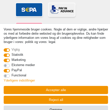
Vores hjemmeside bruger cookies. Nogle af dem er vigtige, andre hjælper
os med at forbedre dette websted og din brugeroplevelse. Du kan finde
yderligere information om vores brug af cookies og dine rettigheder som
bruger i vores: politik og vores: legal.
© Copyright 2026 | Alle rettigheder forbeholdes. - Prices incl. VAT. 19%
Vigtig
VAT Basic prices see article detail | * Applies to deliveries to the UK!
Statistik
Kontakt
Withdraw from contract here
Marketing
Eksterne medier
PayPal
Functional
Yderligere indstillinger
Accepter alle
Reject all
Gemme