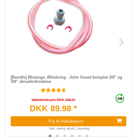
[Bundle] Ølslange, Ølledning - John Guest komplet 3/8" og
5/8" skrueforbindelse
Vejledende pris DKK 109.34
DKK 89.98 *
Foj til indkobskurv
*
inkl. moms
ekskl.
Levering