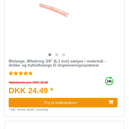
Ølslange, Ølledning 3/8" (6,3 mm) sælges i metermål -
drikke- og trykluftslange til dispenseringssystemer
Vejledende pris DKK 25.60
DKK 24.49 *
Foj til indkobskurv
*
inkl. moms
ekskl.
Levering