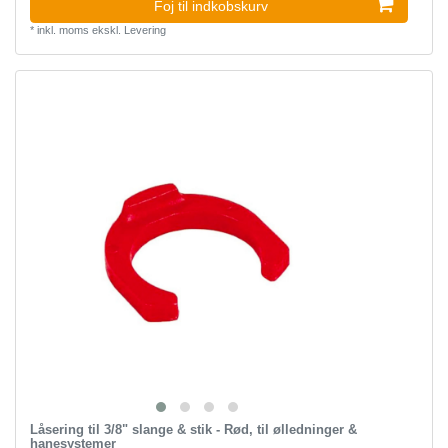
Foj til indkobskurv
*
inkl. moms
ekskl.
Levering
Låsering til 3/8" slange & stik - Rød, til ølledninger &
hanesystemer