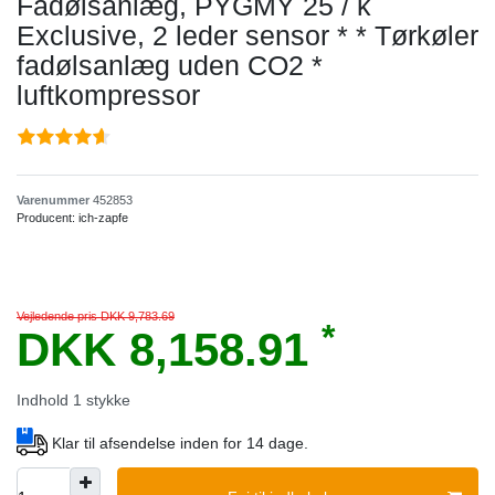
Fadølsanlæg, PYGMY 25 / k
Exclusive, 2 leder sensor * * Tørkøler
fadølsanlæg uden CO2 *
luftkompressor
Varenummer
452853
Producent:
ich-zapfe
Vejledende pris DKK 9,783.69
*
DKK 8,158.91
Indhold
1
stykke
Klar til afsendelse inden for 14 dage.