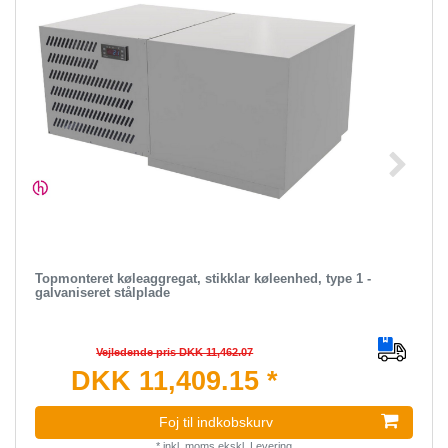
Topmonteret køleaggregat, stikklar køleenhed, type 1 -
galvaniseret stålplade
Vejledende pris DKK 11,462.07
DKK 11,409.15 *
Foj til indkobskurv
*
inkl. moms
ekskl.
Levering