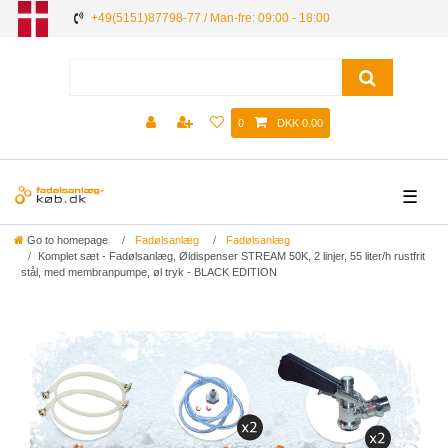
+49(5151)87798-77 / Man-fre: 09:00 - 18:00
0
DKK 0.00
☰
Go to homepage
Fadølsanlæg
Fadølsanlæg
Komplet sæt - Fadølsanlæg, Øldispenser STREAM 50K, 2 linjer, 55 liter/h rustfrit
stål, med membranpumpe, øl tryk - BLACK EDITION