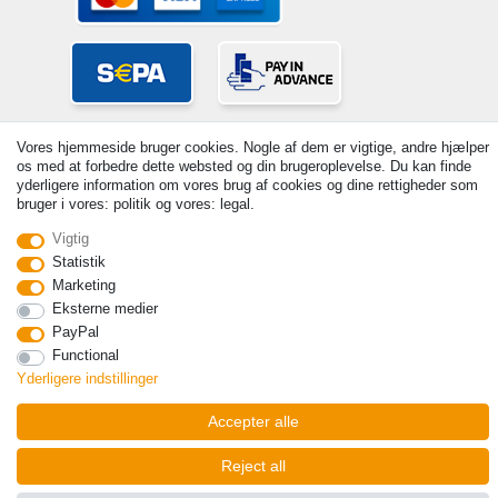
Vores hjemmeside bruger cookies. Nogle af dem er vigtige, andre hjælper
os med at forbedre dette websted og din brugeroplevelse. Du kan finde
yderligere information om vores brug af cookies og dine rettigheder som
bruger i vores: politik og vores: legal.
© Copyright 2026 | Alle rettigheder forbeholdes. - Prices incl. VAT. 19%
Vigtig
VAT Basic prices see article detail | * Applies to deliveries to the UK!
Statistik
Marketing
Kontakt
Withdraw from contract here
Eksterne medier
PayPal
Functional
Yderligere indstillinger
Accepter alle
Reject all