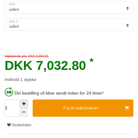
KEG
KEG 2
Vejledende pris DKK 8,953.81
*
DKK 7,032.80
Indhold
1
stykke
Din bestilling vil blive sendt inden for 24 timer!
Foj til indkobskurv
Onskelisten