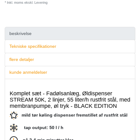
* Inkl. moms ekskl.
Levering
beskrivelse
Tekniske specifikationer
flere detaljer
kunde anmeldelser
Komplet sæt - Fadølsanlæg, Øldispenser
STREAM 50K, 2 linjer, 55 liter/h rustfrit stål, med
membranpumpe, øl tryk - BLACK EDITION
mild tør køling dispenser fremstillet af rustfrit stål
tap output: 50 l / h
på 2-4 min minutter klar