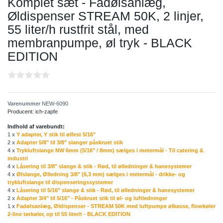
Komplet sæt - Fadølsanlæg,
Øldispenser STREAM 50K, 2 linjer,
55 liter/h rustfrit stål, med
membranpumpe, øl tryk - BLACK
EDITION
Varenummer
NEW-6090
Producent:
ich-zapfe
Indhold af varebundt:
1 x
Y adapter, Y stik til ølfest 5/16"
2 x
Adapter 5/8" til 3/8" slanger påskruet stik
4 x
Trykluftslange NW 6mm (5/16" / 8mm) sælges i metermål - Til catering &
industri
4 x
Låsering til 3/8" slange & stik - Rød, til ølledninger & hanesystemer
4 x
Ølslange, Ølledning 3/8" (6,3 mm) sælges i metermål - drikke- og
trykluftslange til dispenseringssystemer
4 x
Låsering til 5/16" slange & stik - Rød, til ølledninger & hanesystemer
2 x
Adapter 3/4" til 5/16" - Påskruet stik til øl- og luftledninger
1 x
Fadølsanlæg, Øldispenser - STREAM 50K med luftpumpe ølkasse, flowkøler
2-line tørkøler, op til 55 liter/t - BLACK EDITION