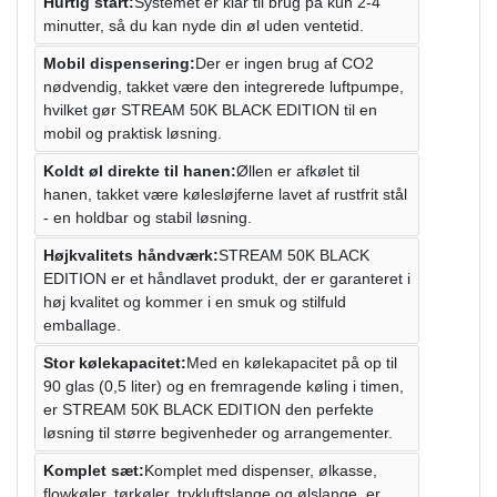
Hurtig start:
Systemet er klar til brug på kun 2-4
minutter, så du kan nyde din øl uden ventetid.
Mobil dispensering:
Der er ingen brug af CO2
nødvendig, takket være den integrerede luftpumpe,
hvilket gør STREAM 50K BLACK EDITION til en
mobil og praktisk løsning.
Koldt øl direkte til hanen:
Øllen er afkølet til
hanen, takket være kølesløjferne lavet af rustfrit stål
- en holdbar og stabil løsning.
Højkvalitets håndværk:
STREAM 50K BLACK
EDITION er et håndlavet produkt, der er garanteret i
høj kvalitet og kommer i en smuk og stilfuld
emballage.
Stor kølekapacitet:
Med en kølekapacitet på op til
90 glas (0,5 liter) og en fremragende køling i timen,
er STREAM 50K BLACK EDITION den perfekte
løsning til større begivenheder og arrangementer.
Komplet sæt:
Komplet med dispenser, ølkasse,
flowkøler, tørkøler, trykluftslange og ølslange, er