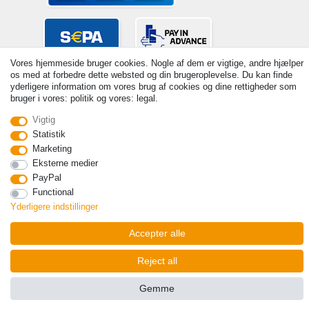
Vores hjemmeside bruger cookies. Nogle af dem er vigtige, andre hjælper
os med at forbedre dette websted og din brugeroplevelse. Du kan finde
yderligere information om vores brug af cookies og dine rettigheder som
bruger i vores: politik og vores: legal.
Vigtig
Statistik
© Copyright 2026 | Alle rettigheder forbeholdes. - Prices incl. VAT. 19%
Marketing
VAT Basic prices see article detail | * Applies to deliveries to the UK!
Eksterne medier
Kontakt
Withdraw from contract here
PayPal
Functional
Yderligere indstillinger
Accepter alle
Reject all
Gemme