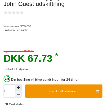
John Guest udskiftning
Varenummer
NEW-536
Producent:
ich-zapfe
Vejledende pris DKK 91.55
*
DKK 67.73
Indhold
1
stykke
Din bestilling vil blive sendt inden for 24 timer!
Foj til indkobskurv
Onskelisten