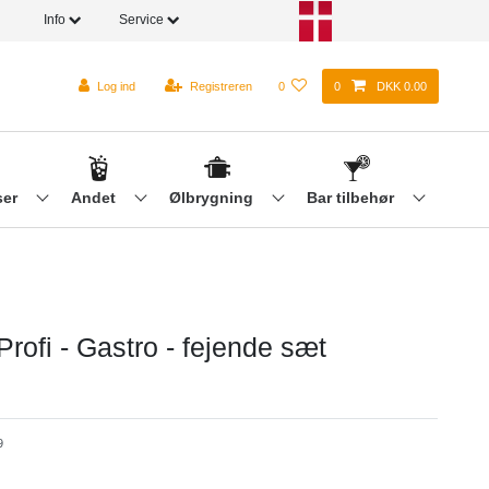
Info
Service
Log ind
Registreren
0
0
DKK 0.00
ser
Andet
Ølbrygning
Bar tilbehør
rofi - Gastro - fejende sæt
9