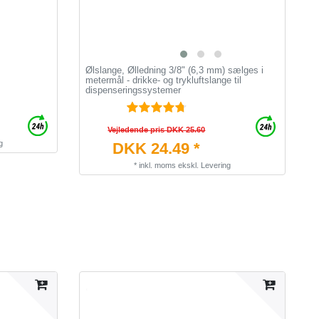
Ølslange, Ølledning 3/8" (6,3 mm) sælges i
L
metermål - drikke- og trykluftslange til
ø
dispenseringssystemer
Vejledende pris DKK 25.60
g
DKK 24.49 *
*
inkl. moms
ekskl.
Levering