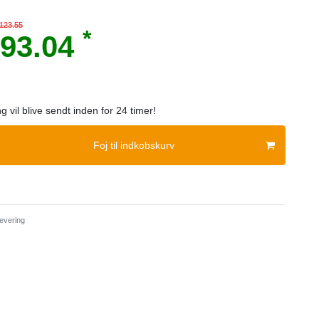
 123.55
*
93.04
e
ng vil blive sendt inden for 24 timer!
Foj til indkobskurv
evering