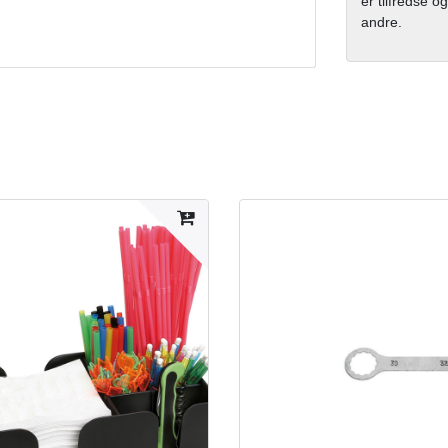
er tilfredse og
andre.