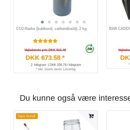
CO2-flaske (kuldioxid, carbondioxid), 2 kg
BAR CADDY 
Vejledende pris DKK 816.49
Vejlede
DKK 673.58 *
DKK
2
kilogram
| DKK 336.79 / kilogram
*
inkl. moms
ekskl.
Levering
Du kunne også være interesser
Vare bundt