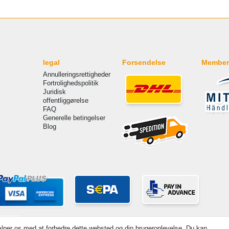
legal
Forsendelse
Member
Annulleringsrettigheder
Fortrolighedspolitik
Juridisk
offentliggørelse
FAQ
Generelle betingelser
Blog
lper os med at forbedre dette websted og din brugeroplevelse. Du kan