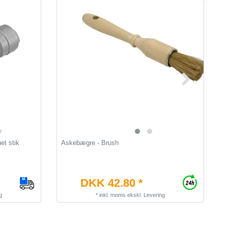
et stik
Askebægre - Brush
W
DKK 42.80 *
g
*
inkl. moms
ekskl.
Levering