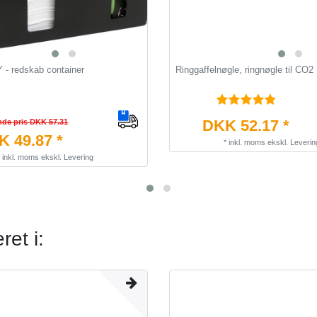
- redskab container
Ringgaffelnøgle, ringnøgle til CO2
DKK 52.17 *
nde pris DKK 57.31
 49.87 *
*
inkl. moms
ekskl.
Leverin
*
inkl. moms
ekskl.
Levering
et i: