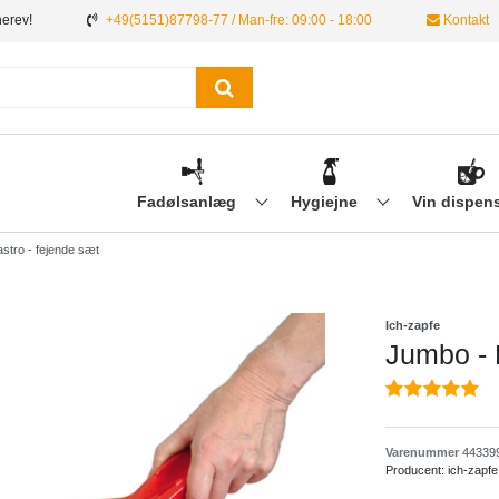
nerev!
+49(5151)87798-77 / Man-fre: 09:00 - 18:00
Kontakt
Fadølsanlæg
Hygiejne
Vin dispen
astro - fejende sæt
Ich-zapfe
Jumbo - P
Varenummer
44339
Producent:
ich-zapfe