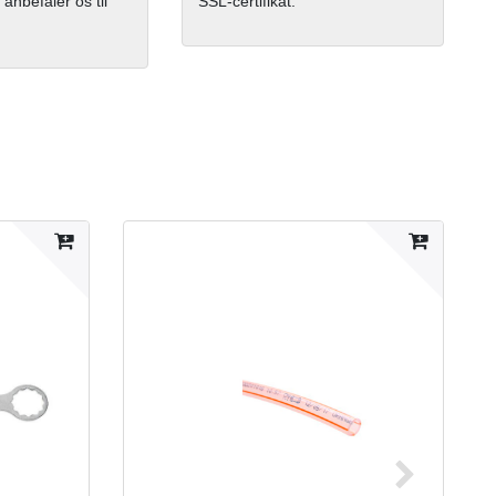
 anbefaler os til
SSL-certifikat.