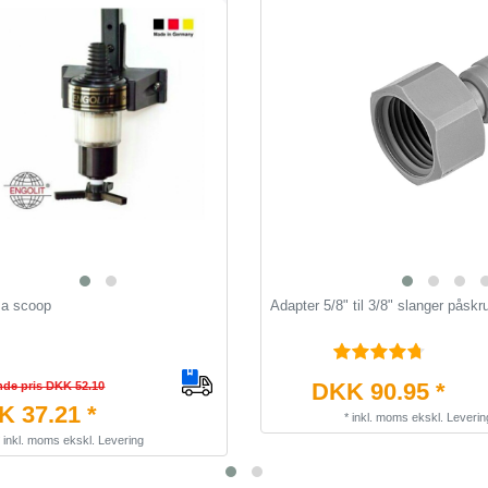
ma scoop
Adapter 5/8" til 3/8" slanger påskru
DKK 90.95 *
nde pris DKK 52.10
 37.21 *
*
inkl. moms
ekskl.
Leverin
*
inkl. moms
ekskl.
Levering