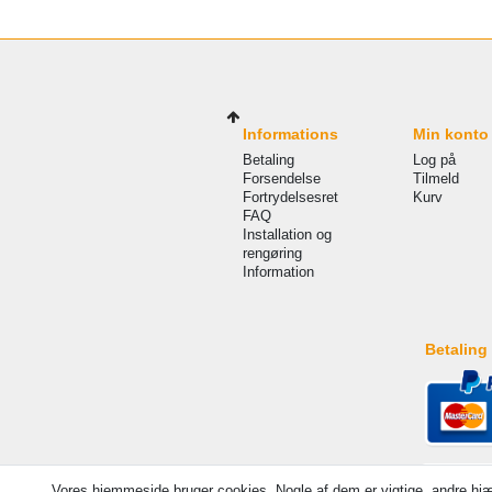
Informations
Min konto
Betaling
Log på
Forsendelse
Tilmeld
Fortrydelsesret
Kurv
FAQ
Installation og
rengøring
Information
Betaling
Vores hjemmeside bruger cookies. Nogle af dem er vigtige, andre hjæ