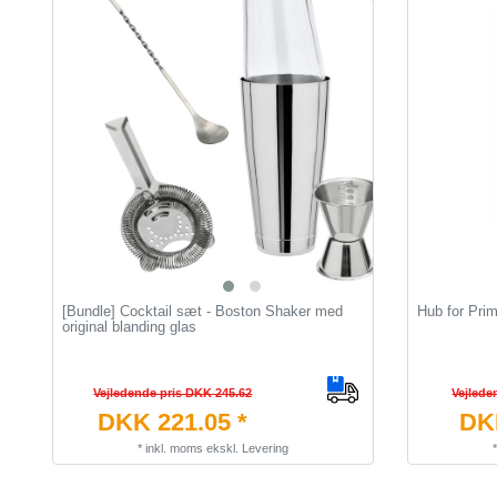
[Bundle] Cocktail sæt - Boston Shaker med
Hub for Pri
original blanding glas
Vejledende pris DKK 245.62
Vejlede
DKK 221.05 *
DKK
*
inkl. moms
ekskl.
Levering