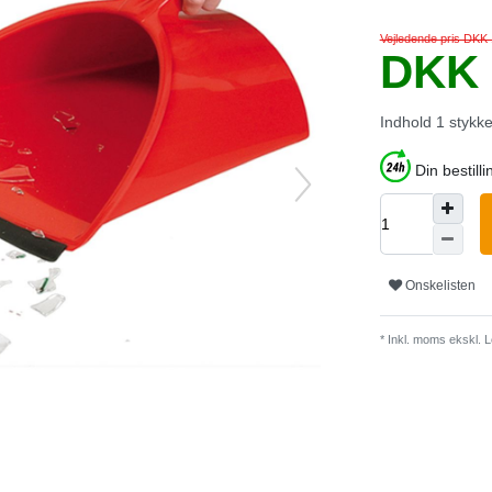
Vejledende pris DKK
DKK 
Indhold
1
stykk
Din bestilli
Onskelisten
* Inkl. moms ekskl.
L