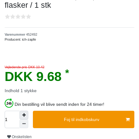
flasker / 1 stk
Varenummer
452492
Producent:
ich-zapfe
Vejledende pris DKK 10.42
*
DKK 9.68
Indhold
1
stykke
Din bestilling vil blive sendt inden for 24 timer!
Foj til indkobskurv
Onskelisten