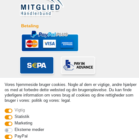
Betaling
Vores hjemmeside bruger cookies. Nogle af dem er vigtige, andre hjælper
os med at forbedre dette websted og din brugeroplevelse. Du kan finde
yderligere information om vores brug af cookies og dine rettigheder som
bruger i vores: politik og vores: legal.
Vigtig
© Copyright 2026 | Alle rettigheder forbeholdes. - Prices incl. VAT. 19%
Statistik
VAT Basic prices see article detail | * Applies to deliveries to the UK!
Marketing
Kontakt
Withdraw from contract here
Eksterne medier
PayPal