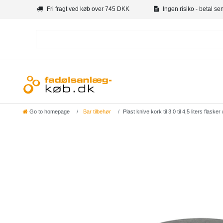
Fri fragt ved køb over 745 DKK
Ingen risiko - betal se
Go to homepage
Bar tilbehør
Plast knive kork til 3,0 til 4,5 liters flasker 