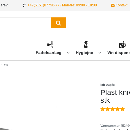
nerev!
+49(5151)87798-77 / Man-fre: 09:00 - 18:00
Kontakt
Fadølsanlæg
Hygiejne
Vin dispen
/ 1 stk
Ich-zapfe
Plast kniv
stk
Varenummer
45249