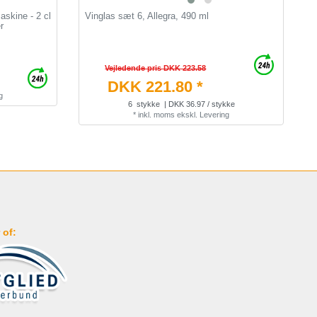
skine - 2 cl
Vinglas sæt 6, Allegra, 490 ml
F
r
D
Vejledende pris DKK 223.58
DKK 221.80 *
g
6
stykke
| DKK 36.97 / stykke
*
inkl. moms
ekskl.
Levering
 of: