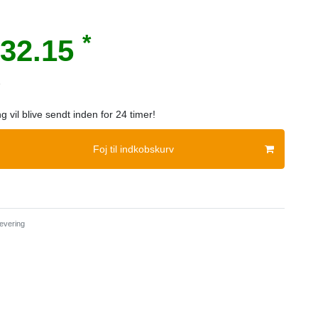
*
32.15
e
ng vil blive sendt inden for 24 timer!
Foj til indkobskurv
evering