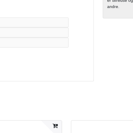
er tilfredse og
andre.