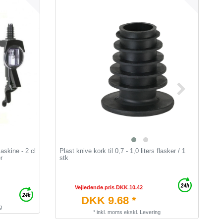
skine - 2 cl
Plast knive kork til 0,7 - 1,0 liters flasker / 1
J
r
stk
l
Vejledende pris DKK 10.42
DKK 9.68 *
g
*
inkl. moms
ekskl.
Levering