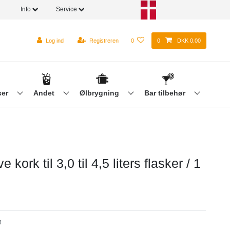
Info
Service
Log ind
Registreren
0
0
DKK 0.00
ser
Andet
Ølbrygning
Bar tilbehør
e kork til 3,0 til 4,5 liters flasker / 1
4