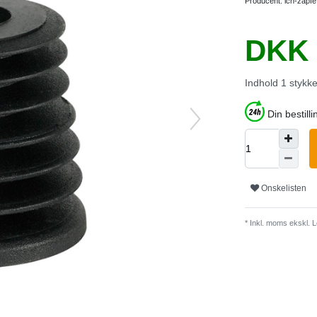
Producent:
ich-zapfe
DKK 
Indhold
1
stykk
Din bestilli
Onskelisten
* Inkl. moms ekskl.
L