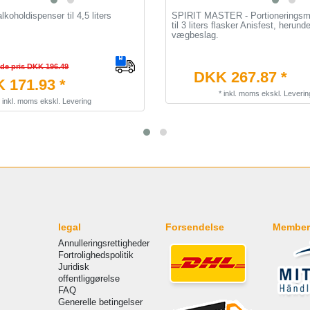
oholdispenser til 4,5 liters
SPIRIT MASTER - Portioneringsma
til 3 liters flasker Anisfest, herunde
vægbeslag.
nde pris DKK 196.49
DKK 267.87 *
 171.93 *
*
inkl. moms
ekskl.
Leverin
*
inkl. moms
ekskl.
Levering
legal
Forsendelse
Member
Annulleringsrettigheder
Fortrolighedspolitik
Juridisk
offentliggørelse
FAQ
Generelle betingelser