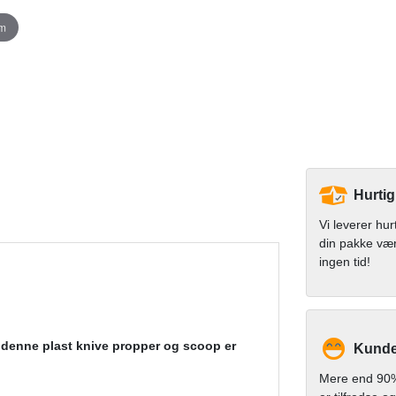
om
Hurtig
Vi leverer hur
din pakke væ
ingen tid!
af denne plast knive propper og scoop er
Kunde
Mere end 90%