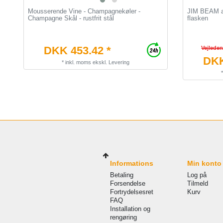
Mousserende Vine - Champagnekøler -
JIM BEAM alk
Champagne Skål - rustfrit stål
flasken
DKK 453.42 *
Vejlede
DKK
*
inkl. moms
ekskl.
Levering
Informations
Min konto
Betaling
Log på
Forsendelse
Tilmeld
Fortrydelsesret
Kurv
FAQ
Installation og
rengøring