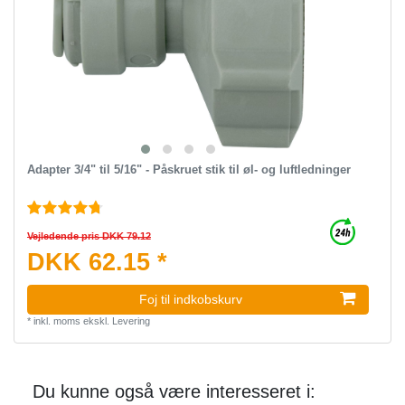
Adapter 3/4" til 5/16" - Påskruet stik til øl- og luftledninger
Vejledende pris DKK 79.12
DKK 62.15 *
Foj til indkobskurv
*
inkl. moms
ekskl.
Levering
Du kunne også være interesseret i: