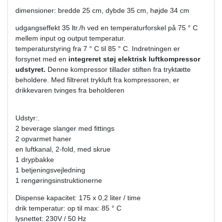
dimensioner: bredde 25 cm, dybde 35 cm, højde 34 cm
udgangseffekt 35 ltr./h ved en temperaturforskel på 75 ° C
mellem input og output temperatur.
temperaturstyring fra 7 ° C til 85 ° C. Indretningen er
forsynet med en
integreret støj elektrisk luftkompressor
udstyret.
Denne kompressor tillader stiften fra tryktætte
beholdere. Med filtreret trykluft fra kompressoren, er
drikkevaren tvinges fra beholderen
Udstyr:.
2 beverage slanger med fittings
2 opvarmet haner
en luftkanal, 2-fold, med skrue
1 drypbakke
1 betjeningsvejledning
1 rengøringsinstruktionerne
Dispense kapacitet: 175 x 0,2 liter / time
drik temperatur: op til max: 85 ° C
lysnettet: 230V / 50 Hz