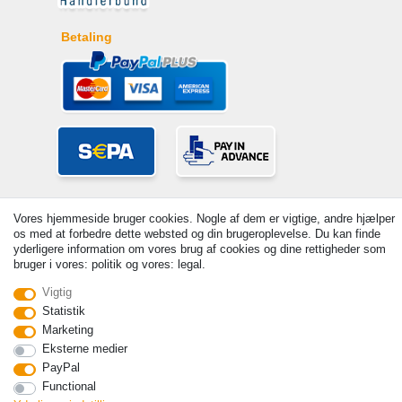
Betaling
Vores hjemmeside bruger cookies. Nogle af dem er vigtige, andre hjælper
os med at forbedre dette websted og din brugeroplevelse. Du kan finde
yderligere information om vores brug af cookies og dine rettigheder som
bruger i vores: politik og vores: legal.
© Copyright 2026 | Alle rettigheder forbeholdes. - Prices incl. VAT. 19%
Vigtig
VAT Basic prices see article detail | * Applies to deliveries to the UK!
Statistik
Marketing
Kontakt
Withdraw from contract here
Eksterne medier
PayPal
Functional