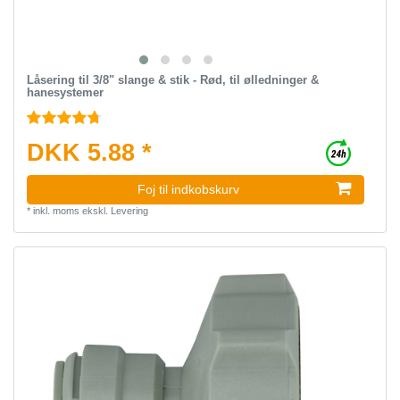
Låsering til 3/8" slange & stik - Rød, til ølledninger &
hanesystemer
DKK 5.88 *
Foj til indkobskurv
*
inkl. moms
ekskl.
Levering