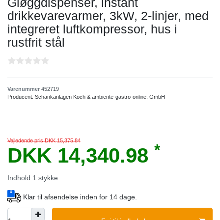
Gløggdispenser, instant
drikkevarevarmer, 3kW, 2-linjer, med
integreret luftkompressor, hus i
rustfrit stål
Varenummer
452719
Producent:
Schankanlagen Koch & ambiente-gastro-online. GmbH
Vejledende pris DKK 15,375.84
*
DKK 14,340.98
Indhold
1
stykke
Klar til afsendelse inden for 14 dage.