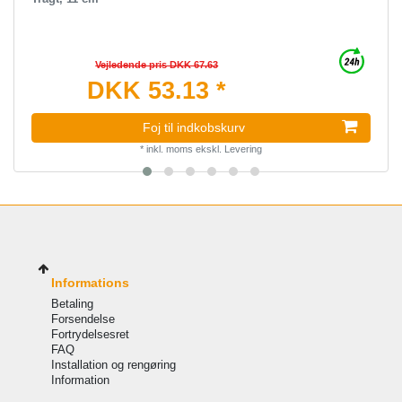
Vejledende pris DKK 67.63
DKK 53.13 *
Foj til indkobskurv
*
inkl. moms
ekskl.
Levering
Informations
Betaling
Forsendelse
Fortrydelsesret
FAQ
Installation og rengøring
Information