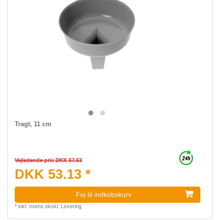
Tragt, 11 cm
Vejledende pris DKK 67.63
DKK 53.13 *
Foj til indkobskurv
*
inkl. moms
ekskl.
Levering