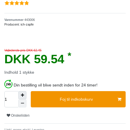
Varenummer
443006
Producent:
ich-zapfe
Vejledende pris DKK 62.45
*
DKK 59.54
Indhold
1
stykke
Din bestilling vil blive sendt inden for 24 timer!
Foj til indkobskurv
Onskelisten
* Inkl. moms ekskl.
Levering