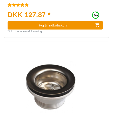
DKK 127.87 *
Foj til indkobskurv
*
inkl. moms
ekskl.
Levering