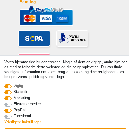
Betaling
Vores hjemmeside bruger cookies. Nogle af dem er vigtige, andre hjælper
os med at forbedre dette websted og din brugeroplevelse. Du kan finde
yderligere information om vores brug af cookies og dine rettigheder som
bruger i vores: politik og vores: legal.
© Copyright 2026 | Alle rettigheder forbeholdes. - Prices incl. VAT. 19%
Vigtig
VAT Basic prices see article detail | * Applies to deliveries to the UK!
Statistik
Kontakt
Withdraw from contract here
Marketing
Eksterne medier
PayPal
Functional
Yderligere indstillinger