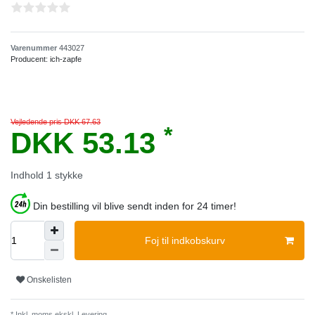
Varenummer
443027
Producent:
ich-zapfe
Vejledende pris DKK 67.63
*
DKK 53.13
Indhold
1
stykke
Din bestilling vil blive sendt inden for 24 timer!
Foj til indkobskurv
Onskelisten
* Inkl. moms ekskl.
Levering