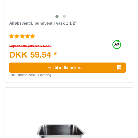
Afløbsventil, bundventil vask 1 1/2"
Vejledende pris DKK 62.45
DKK 59.54 *
Foj til indkobskurv
*
inkl. moms
ekskl.
Levering