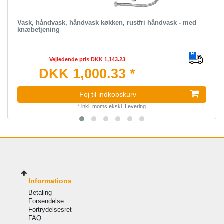
Vask, håndvask, håndvask køkken, rustfri håndvask - med
knæbetjening
Vejledende pris DKK 1,143.23
DKK 1,000.33 *
Foj til indkobskurv
*
inkl. moms
ekskl.
Levering
Informations
Betaling
Forsendelse
Fortrydelsesret
FAQ