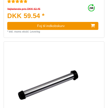
Vejledende pris DKK 62.45
DKK 59.54 *
Foj til indkobskurv
*
inkl. moms
ekskl.
Levering