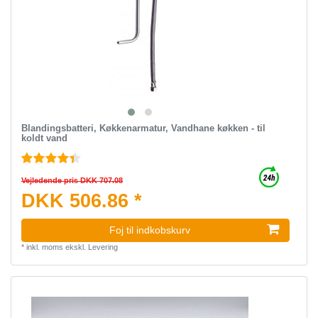
Blandingsbatteri, Køkkenarmatur, Vandhane køkken - til
koldt vand
Vejledende pris DKK 707.08
DKK 506.86 *
Foj til indkobskurv
*
inkl. moms
ekskl.
Levering