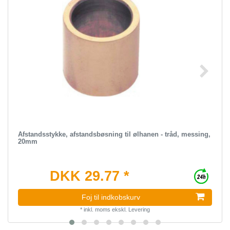
Afstandsstykke, afstandsbøsning til ølhanen - tråd, messing,
20mm
DKK 29.77 *
Foj til indkobskurv
*
inkl. moms
ekskl.
Levering