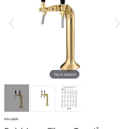
Tap to expand
Ich-zapfe