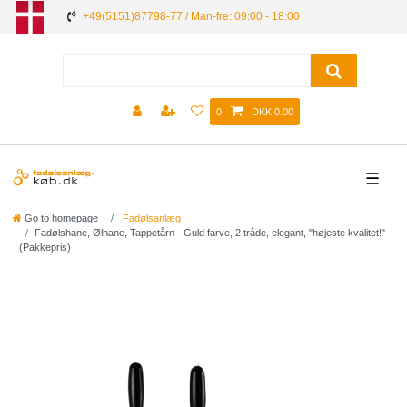
+49(5151)87798-77 / Man-fre: 09:00 - 18:00
0
DKK 0.00
☰
Go to homepage
Fadølsanlæg
Fadølshane, Ølhane, Tappetårn - Guld farve, 2 tråde, elegant, "højeste kvalitet!"
(Pakkepris)