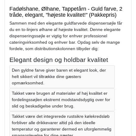
Fadølshane, Ølhane, Tappetårn - Guld farve, 2
tråde, elegant, "højeste kvalitet!" (Pakkepris)
Sammen med den elegante guldfarvede dispensersøjle får
du en to-linjers ølhane af højeste kvalitet. Denne elegante
dispenseringssøjle er vigtig for enhver professionel
cateringvirksomhed og enhver bar. Opdag selv de mange
fordele, som distributionskolonnen tilbyder dig:
Elegant design og holdbar kvalitet
Den gyldne farve giver baren et elegant look, der
helt sikkert vil tiltrække dine gæsters
opmærksomhed.
Takket være brugen af ​​materialer af høj kvalitet er
fordelingssøjlen ekstremt modstandsdygtig over for
slid og beskadigelse under brug.
Takket være det integrerede rustsikre kølekredsløb
forbliver alle drikkevarer altid på den ideelle
temperatur og garanterer dermed en uforglemmelig
smagsoplevelse for dine gæster.