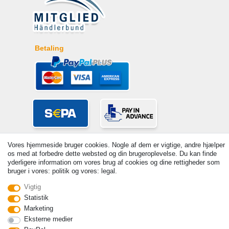
Betaling
Vores hjemmeside bruger cookies. Nogle af dem er vigtige, andre hjælper
os med at forbedre dette websted og din brugeroplevelse. Du kan finde
yderligere information om vores brug af cookies og dine rettigheder som
bruger i vores: politik og vores: legal.
Vigtig
© Copyright 2026 | Alle rettigheder forbeholdes. - Prices incl. VAT. 19%
Statistik
VAT Basic prices see article detail | * Applies to deliveries to the UK!
Marketing
Kontakt
Withdraw from contract here
Eksterne medier