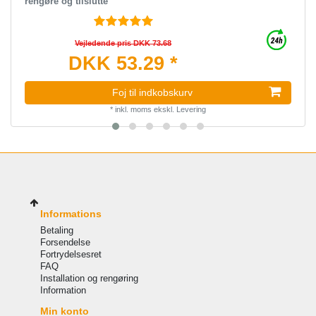
rengøre og tilslutte
Vejledende pris DKK 73.68
DKK 53.29 *
Foj til indkobskurv
*
inkl. moms
ekskl.
Levering
Informations
Betaling
Forsendelse
Fortrydelsesret
FAQ
Installation og rengøring
Information
Min konto