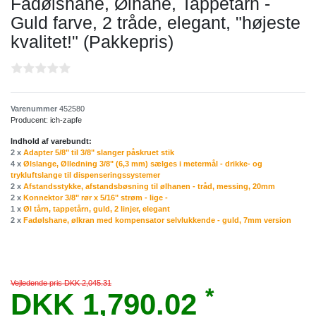
Fadølshane, Ølhane, Tappetårn -
Guld farve, 2 tråde, elegant, "højeste
kvalitet!" (Pakkepris)
Varenummer
452580
Producent:
ich-zapfe
Indhold af varebundt:
2 x
Adapter 5/8" til 3/8" slanger påskruet stik
4 x
Ølslange, Ølledning 3/8" (6,3 mm) sælges i metermål - drikke- og
trykluftslange til dispenseringssystemer
2 x
Afstandsstykke, afstandsbøsning til ølhanen - tråd, messing, 20mm
2 x
Konnektor 3/8" rør x 5/16" strøm - lige -
1 x
Øl tårn, tappetårn, guld, 2 linjer, elegant
2 x
Fadølshane, ølkran med kompensator selvlukkende - guld, 7mm version
Vejledende pris DKK 2,045.31
*
DKK 1,790.02