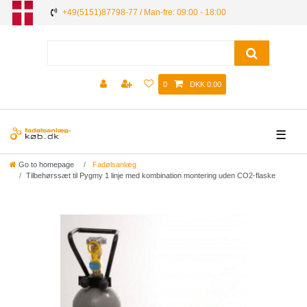
+49(5151)87798-77 / Man-fre: 09:00 - 18:00
0
DKK 0.00
☰
Go to homepage
Fadølsanlæg
Tilbehørssæt til Pygmy 1 linje med kombination montering uden CO2-flaske