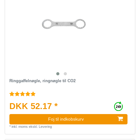
Ringgaffelnøgle, ringnøgle til CO2
DKK 52.17 *
Foj til indkobskurv
*
inkl. moms
ekskl.
Levering