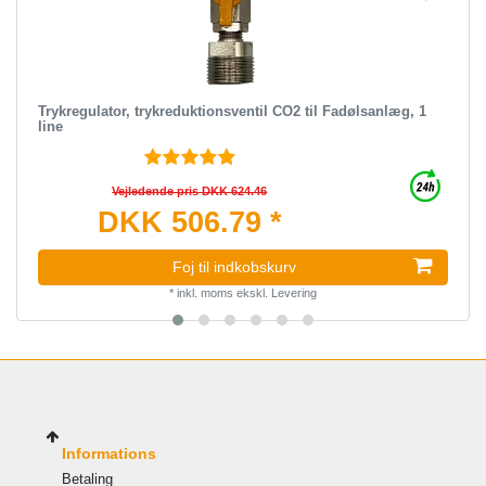
Trykregulator, trykreduktionsventil CO2 til Fadølsanlæg, 1
line
Vejledende pris DKK 624.46
DKK 506.79 *
Foj til indkobskurv
*
inkl. moms
ekskl.
Levering
Informations
Betaling